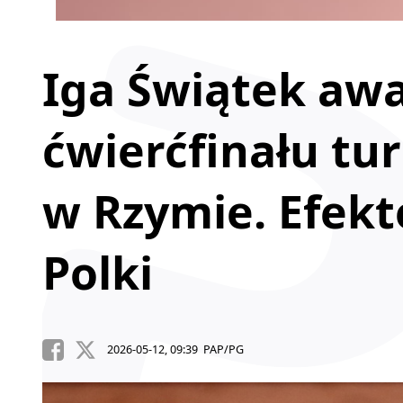
Iga Świątek aw
ćwierćfinału tur
w Rzymie. Efek
Polki
2026-05-12, 09:39 PAP/PG