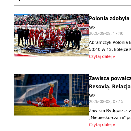
Polonia zdobyła
WS
2026-08-08, 17:40
Abramczyk Polonia B
50:40 w 13. kolejce 
Czytaj dalej »
Zawisza powalcz
Resovią. Relacja
WS
2026-08-08, 07:15
Zawisza Bydgoszcz w 
„Niebiesko‑czarni” 
Czytaj dalej »