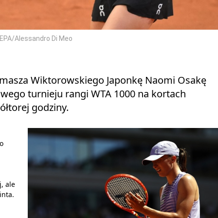
P/EPA/Alessandro Di Meo
Tomasza Wiktorowskiego Japonkę Naomi Osakę
sowego turnieju rangi WTA 1000 na kortach
łtorej godziny.
o
, ale
inta.