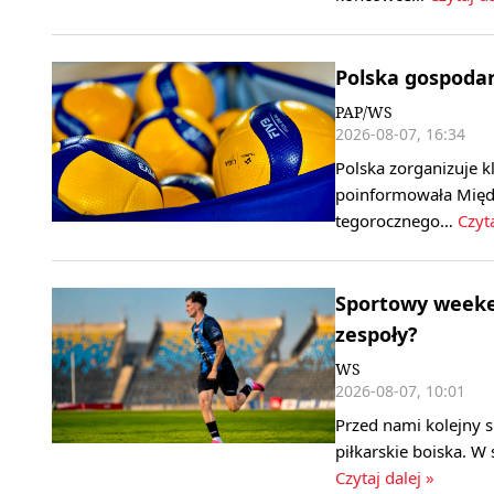
Polska gospoda
PAP/WS
2026-08-07, 16:34
Polska zorganizuje k
poinformowała Międ
tegorocznego…
Czyta
Sportowy weeken
zespoły?
WS
2026-08-07, 10:01
Przed nami kolejny 
piłkarskie boiska. W
Czytaj dalej »