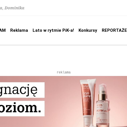
na, Dominika
AM
Reklama
Lato w rytmie PiK-a!
Konkursy
REPORTAŻE
reklama