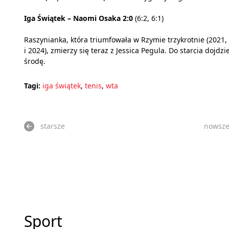
Iga Świątek – Naomi Osaka 2:0
(6:2, 6:1)
Raszynianka, która triumfowała w Rzymie trzykrotnie (2021,
i 2024), zmierzy się teraz z Jessica Pegula. Do starcia dojdzi
środę.
Tagi:
iga świątek
,
tenis
,
wta
starsze
nowsz
Sport