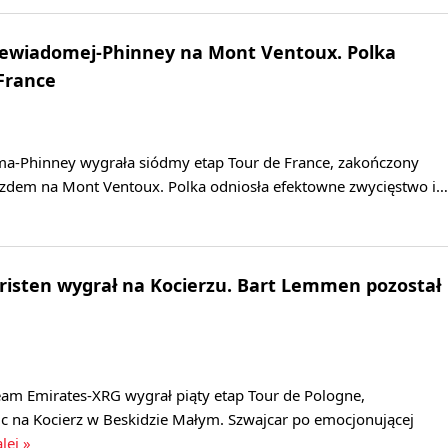
Niewiadomej-Phinney na Mont Ventoux. Polka
 France
a-Phinney wygrała siódmy etap Tour de France, zakończony
dem na Mont Ventoux. Polka odniosła efektowne zwycięstwo i…
hristen wygrał na Kocierzu. Bart Lemmen pozostał
eam Emirates-XRG wygrał piąty etap Tour de Pologne,
c na Kocierz w Beskidzie Małym. Szwajcar po emocjonującej
lej »