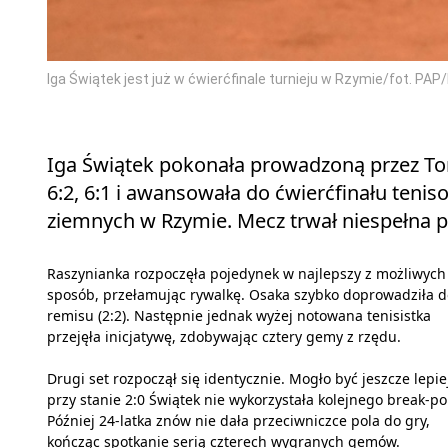
Iga Świątek jest już w ćwierćfinale turnieju w Rzymie/fot. PA
Iga Świątek pokonała prowadzoną przez 
6:2, 6:1 i awansowała do ćwierćfinału teni
ziemnych w Rzymie. Mecz trwał niespełna pó
Raszynianka rozpoczęła pojedynek w najlepszy z możliwych
sposób, przełamując rywalkę. Osaka szybko doprowadziła d
remisu (2:2). Następnie jednak wyżej notowana tenisistka
przejęła inicjatywę, zdobywając cztery gemy z rzędu.
Drugi set rozpoczął się identycznie. Mogło być jeszcze lepiej
przy stanie 2:0 Świątek nie wykorzystała kolejnego break-po
Później 24-latka znów nie dała przeciwniczce pola do gry,
kończąc spotkanie serią czterech wygranych gemów.