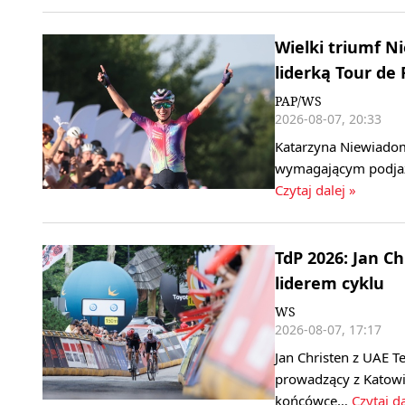
Wielki triumf 
liderką Tour de
PAP/WS
2026-08-07, 20:33
Katarzyna Niewiadom
wymagającym podjaz
Czytaj dalej »
TdP 2026: Jan C
liderem cyklu
WS
2026-08-07, 17:17
Jan Christen z UAE T
prowadzący z Katowi
końcówce…
Czytaj da