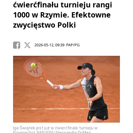
ćwierćfinału turnieju rangi
1000 w Rzymie. Efektowne
zwycięstwo Polki
2026-05-12, 09:39 PAP/PG
Iga Świątek jest już w ćwierćfinale turnieju w
Rzymie/fot. PAP/EPA/Alessandro Di Meo