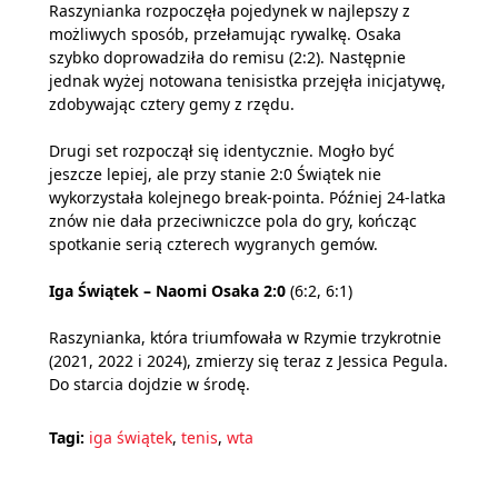
Raszynianka rozpoczęła pojedynek w najlepszy z
możliwych sposób, przełamując rywalkę. Osaka
szybko doprowadziła do remisu (2:2). Następnie
jednak wyżej notowana tenisistka przejęła inicjatywę,
zdobywając cztery gemy z rzędu.
Drugi set rozpoczął się identycznie. Mogło być
jeszcze lepiej, ale przy stanie 2:0 Świątek nie
wykorzystała kolejnego break-pointa. Później 24-latka
znów nie dała przeciwniczce pola do gry, kończąc
spotkanie serią czterech wygranych gemów.
Iga Świątek – Naomi Osaka 2:0
(6:2, 6:1)
Raszynianka, która triumfowała w Rzymie trzykrotnie
(2021, 2022 i 2024), zmierzy się teraz z Jessica Pegula.
Do starcia dojdzie w środę.
Tagi:
iga świątek
,
tenis
,
wta