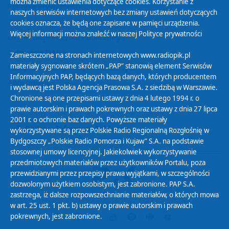
można zmienić ustawienia dotyczące cookies. Korzystanie z
Polityka Prywatności
naszych serwisów internetowych bez zmiany ustawień dotyczących
Zasady korzystania z Serwisu
cookies oznacza, że będą one zapisane w pamięci urządzenia.
Więcej informacji można znaleźć w naszej
Polityce prywatności
Organizacje Pożytku Publicznego
Cyfryzacja DAB+
Zamieszczone na stronach internetowych www.radiopik.pl
materiały sygnowane skrótem „PAP” stanowią element Serwisów
Polityka ochrony danych osobowych
Informacyjnych PAP, będących bazą danych, których producentem
Abonament
i wydawcą jest Polska Agencja Prasowa S.A. z siedzibą w Warszawie.
Zamówienia publiczne
Chronione są one przepisami ustawy z dnia 4 lutego 1994 r. o
prawie autorskim i prawach pokrewnych oraz ustawy z dnia 27 lipca
2001 r. o ochronie baz danych. Powyższe materiały
Biuletyn Informacji Publicznej
wykorzystywane są przez Polskie Radio Regionalną Rozgłośnię w
Bydgoszczy „Polskie Radio Pomorza i Kujaw” S.A. na podstawie
stosownej umowy licencyjnej. Jakiekolwiek wykorzystywanie
przedmiotowych materiałów przez użytkowników Portalu, poza
przewidzianymi przez przepisy prawa wyjątkami, w szczególności
dozwolonym użytkiem osobistym, jest zabronione. PAP S.A.
zastrzega, iż dalsze rozpowszechnianie materiałów, o których mowa
w art. 25 ust. 1 pkt. b) ustawy o prawie autorskim i prawach
pokrewnych, jest zabronione.