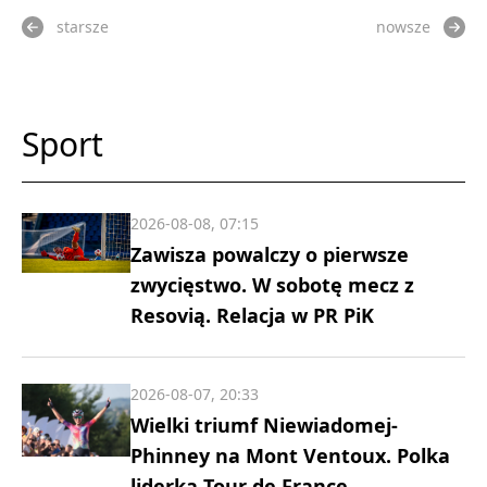
starsze
nowsze
Sport
2026-08-08, 07:15
Zawisza powalczy o pierwsze
zwycięstwo. W sobotę mecz z
Resovią. Relacja w PR PiK
2026-08-07, 20:33
Wielki triumf Niewiadomej-
Phinney na Mont Ventoux. Polka
liderką Tour de France