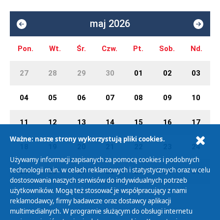
maj 2026
Pon.
Wt.
Śr.
Czw.
Pt.
Sob.
Nd.
27
28
29
30
01
02
03
04
05
06
07
08
09
10
11
12
13
14
15
16
17
Ważne: nasze strony wykorzystują pliki cookies.
18
19
20
21
22
23
24
Używamy informacji zapisanych za pomocą cookies i podobnych
technologii m.in. w celach reklamowych i statystycznych oraz w celu
25
26
27
28
29
30
31
dostosowania naszych serwisów do indywidualnych potrzeb
użytkowników. Mogą też stosować je współpracujący z nami
reklamodawcy, firmy badawcze oraz dostawcy aplikacji
multimedialnych. W programie służącym do obsługi internetu