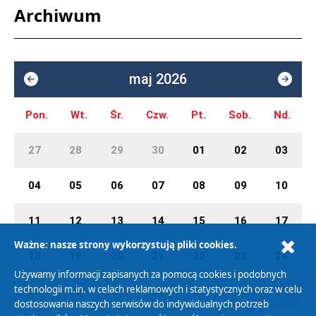
Archiwum
maj 2026
Pon.
Wt.
Śr.
Czw.
Pt.
Sob.
Nd.
27
28
29
30
01
02
03
04
05
06
07
08
09
10
11
12
13
14
15
16
17
Ważne: nasze strony wykorzystują pliki cookies.
18
19
20
21
22
23
24
Używamy informacji zapisanych za pomocą cookies i podobnych
technologii m.in. w celach reklamowych i statystycznych oraz w celu
25
26
27
28
29
30
31
dostosowania naszych serwisów do indywidualnych potrzeb