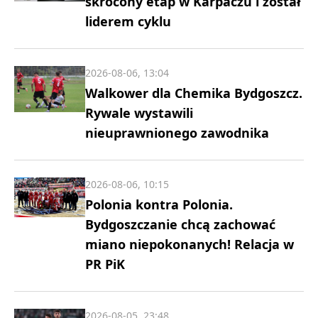
skrócony etap w Karpaczu i został
liderem cyklu
2026-08-06, 13:04
Walkower dla Chemika Bydgoszcz.
Rywale wystawili
nieuprawnionego zawodnika
2026-08-06, 10:15
Polonia kontra Polonia.
Bydgoszczanie chcą zachować
miano niepokonanych! Relacja w
PR PiK
2026-08-05, 23:48