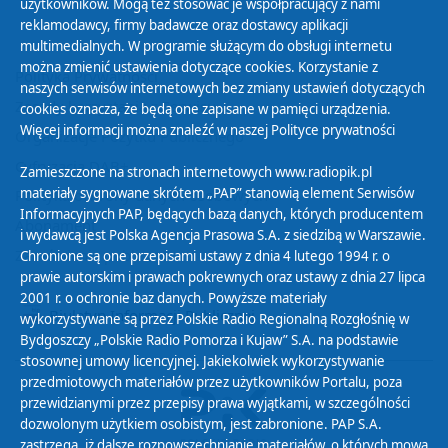
użytkowników. Mogą też stosować je współpracujący z nami
reklamodawcy, firmy badawcze oraz dostawcy aplikacji
multimedialnych. W programie służącym do obsługi internetu
można zmienić ustawienia dotyczące cookies. Korzystanie z
Polityka Prywatności
naszych serwisów internetowych bez zmiany ustawień dotyczących
Zasady korzystania z Serwisu
cookies oznacza, że będą one zapisane w pamięci urządzenia.
Więcej informacji można znaleźć w naszej
Polityce prywatności
Organizacje Pożytku Publicznego
Cyfryzacja DAB+
Zamieszczone na stronach internetowych www.radiopik.pl
materiały sygnowane skrótem „PAP” stanowią element Serwisów
Polityka ochrony danych osobowych
Informacyjnych PAP, będących bazą danych, których producentem
Abonament
i wydawcą jest Polska Agencja Prasowa S.A. z siedzibą w Warszawie.
Zamówienia publiczne
Chronione są one przepisami ustawy z dnia 4 lutego 1994 r. o
prawie autorskim i prawach pokrewnych oraz ustawy z dnia 27 lipca
2001 r. o ochronie baz danych. Powyższe materiały
Biuletyn Informacji Publicznej
wykorzystywane są przez Polskie Radio Regionalną Rozgłośnię w
Bydgoszczy „Polskie Radio Pomorza i Kujaw” S.A. na podstawie
stosownej umowy licencyjnej. Jakiekolwiek wykorzystywanie
przedmiotowych materiałów przez użytkowników Portalu, poza
przewidzianymi przez przepisy prawa wyjątkami, w szczególności
dozwolonym użytkiem osobistym, jest zabronione. PAP S.A.
zastrzega, iż dalsze rozpowszechnianie materiałów, o których mowa