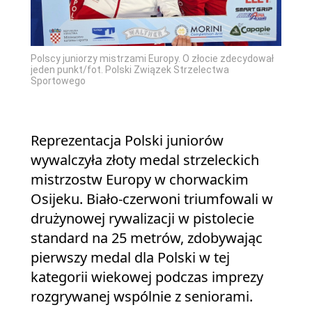
Polscy juniorzy mistrzami Europy. O złocie zdecydował
jeden punkt/fot. Polski Związek Strzelectwa
Sportowego
Reprezentacja Polski juniorów
wywalczyła złoty medal strzeleckich
mistrzostw Europy w chorwackim
Osijeku. Biało-czerwoni triumfowali w
drużynowej rywalizacji w pistolecie
standard na 25 metrów, zdobywając
pierwszy medal dla Polski w tej
kategorii wiekowej podczas imprezy
rozgrywanej wspólnie z seniorami.