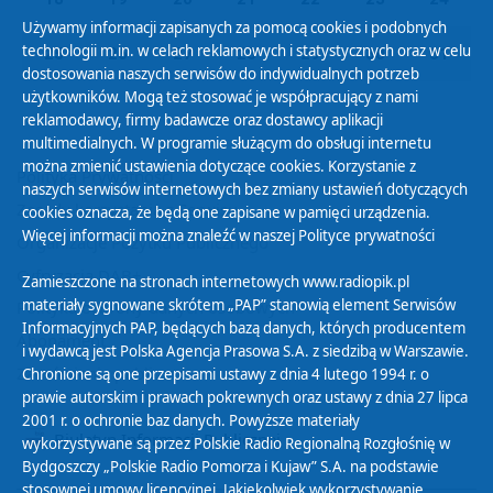
Używamy informacji zapisanych za pomocą cookies i podobnych
technologii m.in. w celach reklamowych i statystycznych oraz w celu
25
26
27
28
29
30
31
dostosowania naszych serwisów do indywidualnych potrzeb
użytkowników. Mogą też stosować je współpracujący z nami
reklamodawcy, firmy badawcze oraz dostawcy aplikacji
multimedialnych. W programie służącym do obsługi internetu
można zmienić ustawienia dotyczące cookies. Korzystanie z
Polityka Prywatności
naszych serwisów internetowych bez zmiany ustawień dotyczących
Zasady korzystania z Serwisu
cookies oznacza, że będą one zapisane w pamięci urządzenia.
Więcej informacji można znaleźć w naszej
Polityce prywatności
Organizacje Pożytku Publicznego
Cyfryzacja DAB+
Zamieszczone na stronach internetowych www.radiopik.pl
materiały sygnowane skrótem „PAP” stanowią element Serwisów
Polityka ochrony danych osobowych
Informacyjnych PAP, będących bazą danych, których producentem
Abonament
i wydawcą jest Polska Agencja Prasowa S.A. z siedzibą w Warszawie.
Zamówienia publiczne
Chronione są one przepisami ustawy z dnia 4 lutego 1994 r. o
prawie autorskim i prawach pokrewnych oraz ustawy z dnia 27 lipca
2001 r. o ochronie baz danych. Powyższe materiały
Biuletyn Informacji Publicznej
wykorzystywane są przez Polskie Radio Regionalną Rozgłośnię w
Bydgoszczy „Polskie Radio Pomorza i Kujaw” S.A. na podstawie
stosownej umowy licencyjnej. Jakiekolwiek wykorzystywanie