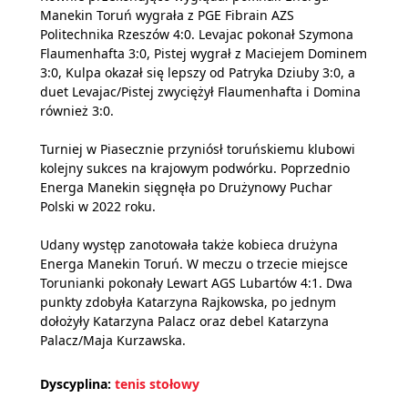
Manekin Toruń wygrała z PGE Fibrain AZS
Politechnika Rzeszów 4:0. Levajac pokonał Szymona
Flaumenhafta 3:0, Pistej wygrał z Maciejem Dominem
3:0, Kulpa okazał się lepszy od Patryka Dziuby 3:0, a
duet Levajac/Pistej zwyciężył Flaumenhafta i Domina
również 3:0.
Turniej w Piasecznie przyniósł toruńskiemu klubowi
kolejny sukces na krajowym podwórku. Poprzednio
Energa Manekin sięgnęła po Drużynowy Puchar
Polski w 2022 roku.
Udany występ zanotowała także kobieca drużyna
Energa Manekin Toruń. W meczu o trzecie miejsce
Torunianki pokonały Lewart AGS Lubartów 4:1. Dwa
punkty zdobyła Katarzyna Rajkowska, po jednym
dołożyły Katarzyna Palacz oraz debel Katarzyna
Palacz/Maja Kurzawska.
Dyscyplina:
tenis stołowy