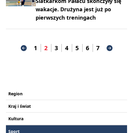
Siatkarkom Pałacu skończyły się
wakacje. Drużyna jest już po
pierwszych treningach
1
2
3
4
5
6
7
Region
Kraj i świat
Kultura
Sport