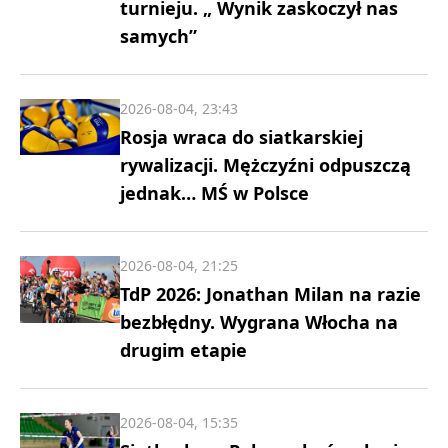
turnieju. „ Wynik zaskoczył nas
samych”
2026-08-04, 23:43
Rosja wraca do siatkarskiej
rywalizacji. Mężczyźni odpuszczą
jednak… MŚ w Polsce
2026-08-04, 21:25
TdP 2026: Jonathan Milan na razie
bezbłędny. Wygrana Włocha na
drugim etapie
2026-08-04, 15:35