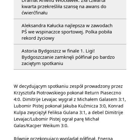
Dramat Anwilu Włocławek. Zła czwarta
kwarta przekreśliła szansę na awans do
ćwierćfinału
Aleksandra Kałucka najlepsza w zawodach
PŚ we wspinaczce sportowej. Polka pobiła
rekord życiowy
Astoria Bydgoszcz w finale 1. Ligi!
Bydgoszczanie zamknęli półfinał po bardzo
zaciętym spotkaniu
W decydującym spotkaniu zespół prowadzony przez
Krzysztofa Piotrowskiego pokonał Return Piaseczno
4:0. Dimitrije Levajac wygrał z Michałem Galasem 3:1,
Lubomir Pistej pokonał Jakuba Kuźmicza 3:0, Konrad
Kulpa zwyciężył Feliksa Gulana 3:1, a debel Dimitrije
Levajac/Lubomir Pistej ograł parę Michał
Galas/Kacper Weikum 3:0.
Równie przekonująco wyglądał półfinał. Energa