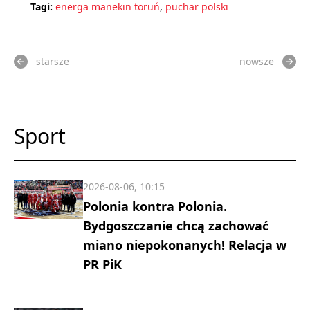
Tagi:
energa manekin toruń
,
puchar polski
starsze
nowsze
Sport
2026-08-06, 10:15
Polonia kontra Polonia.
Bydgoszczanie chcą zachować
miano niepokonanych! Relacja w
PR PiK