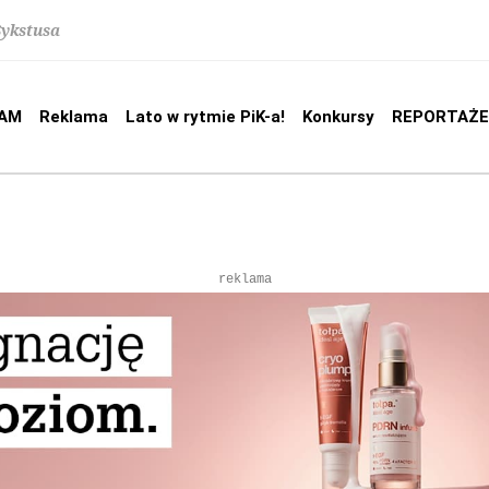
Sykstusa
AM
Reklama
Lato w rytmie PiK-a!
Konkursy
REPORTAŻE
reklama