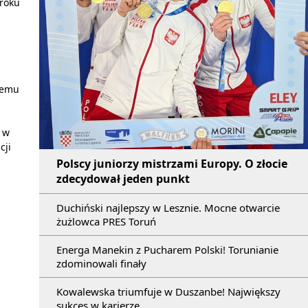
 roku
zemu
 w
cji
Polscy juniorzy mistrzami Europy. O złocie
zdecydował jeden punkt
Duchiński najlepszy w Lesznie. Mocne otwarcie
żużlowca PRES Toruń
Energa Manekin z Pucharem Polski! Torunianie
zdominowali finały
Kowalewska triumfuje w Duszanbe! Największy
sukces w karierze