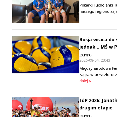
Piłkarki Tucholanki 
naszego regionu zaj
Rosja wraca do s
jednak… MŚ w P
PAP/PG
2026-08-04, 23:43
Międzynarodowa Feder
zagra w przyszłoroc
dalej »
TdP 2026: Jonat
drugim etapie
PAP/PG