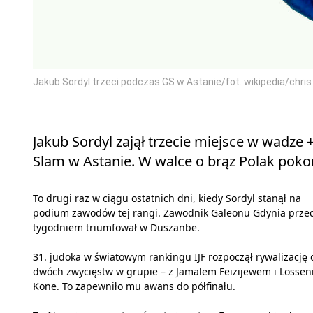
Jakub Sordyl trzeci podczas GS w Astanie/fot. wikipedia/chris
Jakub Sordyl zajął trzecie miejsce w wadze
Slam w Astanie. W walce o brąz Polak poko
To drugi raz w ciągu ostatnich dni, kiedy Sordyl stanął na
podium zawodów tej rangi. Zawodnik Galeonu Gdynia prze
tygodniem triumfował w Duszanbe.
31. judoka w światowym rankingu IJF rozpoczął rywalizację 
dwóch zwycięstw w grupie – z Jamalem Feizijewem i Lossen
Kone. To zapewniło mu awans do półfinału.