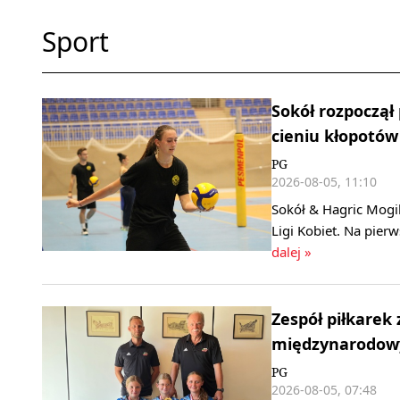
Sport
Sokół rozpoczął
cieniu kłopotów
PG
2026-08-05, 11:10
Sokół & Hagric Mogi
Ligi Kobiet. Na pier
dalej »
Zespół piłkarek
międzynarodowy
PG
2026-08-05, 07:48