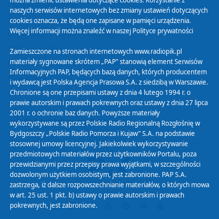
można zmienić ustawienia dotyczące cookies. Korzystanie z
Polityka Prywatności
naszych serwisów internetowych bez zmiany ustawień dotyczących
Zasady korzystania z Serwisu
cookies oznacza, że będą one zapisane w pamięci urządzenia.
Więcej informacji można znaleźć w naszej
Polityce prywatności
Organizacje Pożytku Publicznego
Cyfryzacja DAB+
Zamieszczone na stronach internetowych www.radiopik.pl
materiały sygnowane skrótem „PAP” stanowią element Serwisów
Polityka ochrony danych osobowych
Informacyjnych PAP, będących bazą danych, których producentem
Abonament
i wydawcą jest Polska Agencja Prasowa S.A. z siedzibą w Warszawie.
Zamówienia publiczne
Chronione są one przepisami ustawy z dnia 4 lutego 1994 r. o
prawie autorskim i prawach pokrewnych oraz ustawy z dnia 27 lipca
2001 r. o ochronie baz danych. Powyższe materiały
Biuletyn Informacji Publicznej
wykorzystywane są przez Polskie Radio Regionalną Rozgłośnię w
Bydgoszczy „Polskie Radio Pomorza i Kujaw” S.A. na podstawie
stosownej umowy licencyjnej. Jakiekolwiek wykorzystywanie
przedmiotowych materiałów przez użytkowników Portalu, poza
przewidzianymi przez przepisy prawa wyjątkami, w szczególności
dozwolonym użytkiem osobistym, jest zabronione. PAP S.A.
zastrzega, iż dalsze rozpowszechnianie materiałów, o których mowa
w art. 25 ust. 1 pkt. b) ustawy o prawie autorskim i prawach
pokrewnych, jest zabronione.