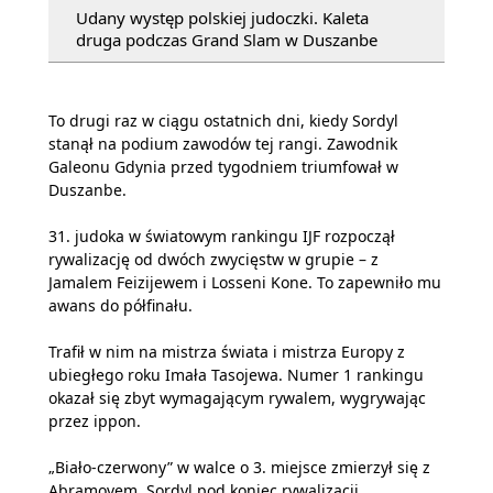
Udany występ polskiej judoczki. Kaleta
druga podczas Grand Slam w Duszanbe
To drugi raz w ciągu ostatnich dni, kiedy Sordyl
stanął na podium zawodów tej rangi. Zawodnik
Galeonu Gdynia przed tygodniem triumfował w
Duszanbe.
31. judoka w światowym rankingu IJF rozpoczął
rywalizację od dwóch zwycięstw w grupie – z
Jamalem Feizijewem i Losseni Kone. To zapewniło mu
awans do półfinału.
Trafił w nim na mistrza świata i mistrza Europy z
ubiegłego roku Imała Tasojewa. Numer 1 rankingu
okazał się zbyt wymagającym rywalem, wygrywając
przez ippon.
„Biało-czerwony” w walce o 3. miejsce zmierzył się z
Abramovem. Sordyl pod koniec rywalizacji