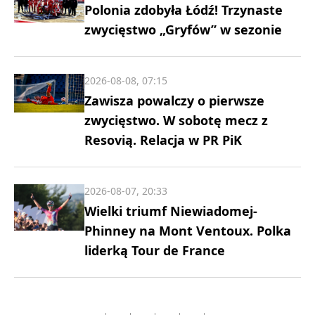
Polonia zdobyła Łódź! Trzynaste
zwycięstwo „Gryfów” w sezonie
2026-08-08, 07:15
Zawisza powalczy o pierwsze
zwycięstwo. W sobotę mecz z
Resovią. Relacja w PR PiK
2026-08-07, 20:33
Wielki triumf Niewiadomej-
Phinney na Mont Ventoux. Polka
liderką Tour de France