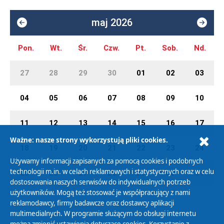
maj 2026
Pon.
Wt.
Śr.
Czw.
Pt.
Sob.
Nd.
27
28
29
30
01
02
03
04
05
06
07
08
09
10
11
12
13
14
15
16
17
Ważne: nasze strony wykorzystują pliki cookies.
18
19
20
21
22
23
24
Używamy informacji zapisanych za pomocą cookies i podobnych
technologii m.in. w celach reklamowych i statystycznych oraz w celu
25
26
27
28
29
30
31
dostosowania naszych serwisów do indywidualnych potrzeb
użytkowników. Mogą też stosować je współpracujący z nami
reklamodawcy, firmy badawcze oraz dostawcy aplikacji
multimedialnych. W programie służącym do obsługi internetu