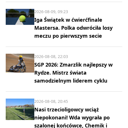
2026-08-09, 09:23
Iga Świątek w ćwierćfinale
Mastersa. Polka odwróciła losy
meczu po pierwszym secie
2026-08-08, 22:03
SGP 2026: Zmarzlik najlepszy w
Rydze. Mistrz świata
samodzielnym liderem cyklu
2026-08-08, 20:45
Nasi trzecioligowcy wciąż
niepokonani! Wda wygrała po
szalonej końcówce, Chemik i