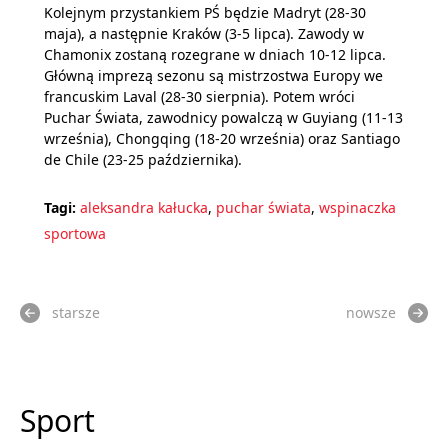
Kolejnym przystankiem PŚ będzie Madryt (28-30
maja), a następnie Kraków (3-5 lipca). Zawody w
Chamonix zostaną rozegrane w dniach 10-12 lipca.
Główną imprezą sezonu są mistrzostwa Europy we
francuskim Laval (28-30 sierpnia). Potem wróci
Puchar Świata, zawodnicy powalczą w Guyiang (11-13
września), Chongqing (18-20 września) oraz Santiago
de Chile (23-25 października).
Tagi:
aleksandra kałucka
,
puchar świata
,
wspinaczka
sportowa
starsze
nowsze
Sport