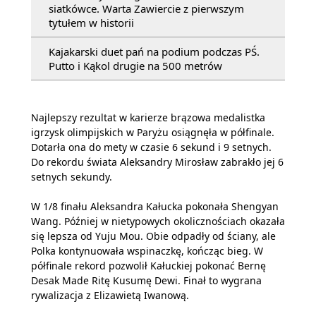
siatkówce. Warta Zawiercie z pierwszym
tytułem w historii
Kajakarski duet pań na podium podczas PŚ.
Putto i Kąkol drugie na 500 metrów
Najlepszy rezultat w karierze brązowa medalistka
igrzysk olimpijskich w Paryżu osiągnęła w półfinale.
Dotarła ona do mety w czasie 6 sekund i 9 setnych.
Do rekordu świata Aleksandry Mirosław zabrakło jej 6
setnych sekundy.
W 1/8 finału Aleksandra Kałucka pokonała Shengyan
Wang. Później w nietypowych okolicznościach okazała
się lepsza od Yuju Mou. Obie odpadły od ściany, ale
Polka kontynuowała wspinaczkę, kończąc bieg. W
półfinale rekord pozwolił Kałuckiej pokonać Bernę
Desak Made Ritę Kusumę Dewi. Finał to wygrana
rywalizacja z Elizawietą Iwanową.