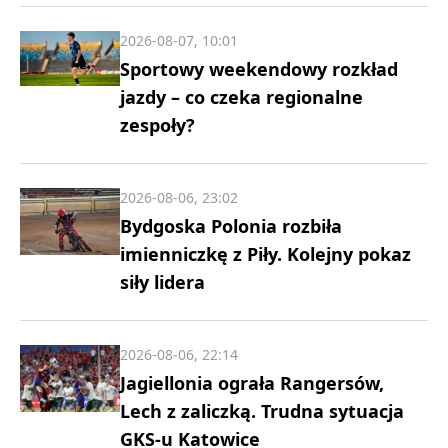
2026-08-07, 10:01
Sportowy weekendowy rozkład
jazdy – co czeka regionalne
zespoły?
2026-08-06, 23:02
Bydgoska Polonia rozbiła
imienniczkę z Piły. Kolejny pokaz
siły lidera
2026-08-06, 22:14
Jagiellonia ograła Rangersów,
Lech z zaliczką. Trudna sytuacja
GKS-u Katowice