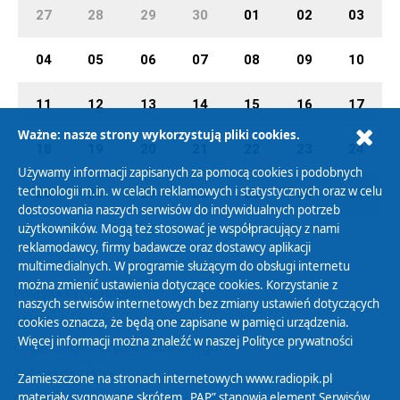
27
28
29
30
01
02
03
04
05
06
07
08
09
10
11
12
13
14
15
16
17
Ważne: nasze strony wykorzystują pliki cookies.
18
19
20
21
22
23
24
Używamy informacji zapisanych za pomocą cookies i podobnych
technologii m.in. w celach reklamowych i statystycznych oraz w celu
25
26
27
28
29
30
31
dostosowania naszych serwisów do indywidualnych potrzeb
użytkowników. Mogą też stosować je współpracujący z nami
reklamodawcy, firmy badawcze oraz dostawcy aplikacji
multimedialnych. W programie służącym do obsługi internetu
można zmienić ustawienia dotyczące cookies. Korzystanie z
Polityka Prywatności
naszych serwisów internetowych bez zmiany ustawień dotyczących
Zasady korzystania z Serwisu
cookies oznacza, że będą one zapisane w pamięci urządzenia.
Więcej informacji można znaleźć w naszej
Polityce prywatności
Organizacje Pożytku Publicznego
Cyfryzacja DAB+
Zamieszczone na stronach internetowych www.radiopik.pl
materiały sygnowane skrótem „PAP” stanowią element Serwisów
Polityka ochrony danych osobowych