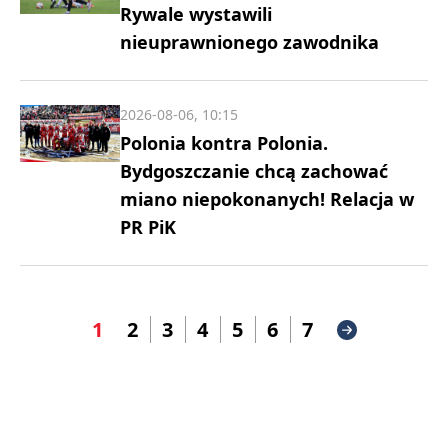
Rywale wystawili
nieuprawnionego zawodnika
2026-08-06, 10:15
Polonia kontra Polonia.
Bydgoszczanie chcą zachować
miano niepokonanych! Relacja w
PR PiK
1
2
3
4
5
6
7