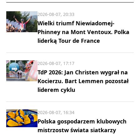
2026-08-07, 20:33
Wielki triumf Niewiadomej-
Phinney na Mont Ventoux. Polka
liderką Tour de France
2026-08-07, 17:17
TdP 2026: Jan Christen wygrał na
Kocierzu. Bart Lemmen pozostał
liderem cyklu
2026-08-07, 16:34
Polska gospodarzem klubowych
mistrzostw świata siatkarzy