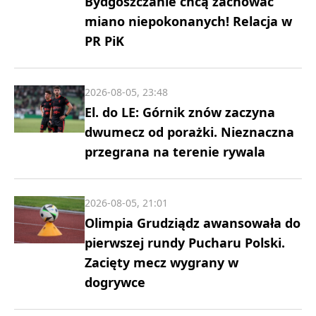
Bydgoszczanie chcą zachować
miano niepokonanych! Relacja w
PR PiK
2026-08-05, 23:48
El. do LE: Górnik znów zaczyna
dwumecz od porażki. Nieznaczna
przegrana na terenie rywala
2026-08-05, 21:01
Olimpia Grudziądz awansowała do
pierwszej rundy Pucharu Polski.
Zacięty mecz wygrany w
dogrywce