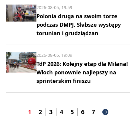
2026-08-05, 19:59
Polonia druga na swoim torze
podczas DMPJ. Słabsze występy
torunian i grudziądzan
2026-08-05, 19:09
TdP 2026: Kolejny etap dla Milana!
Włoch ponownie najlepszy na
sprinterskim finiszu
1
2
3
4
5
6
7