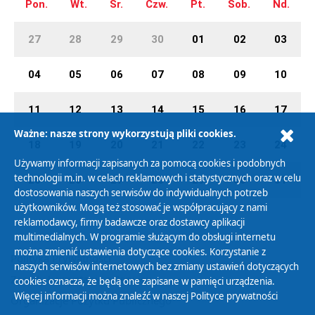
Pon.
Wt.
Śr.
Czw.
Pt.
Sob.
Nd.
27
28
29
30
01
02
03
04
05
06
07
08
09
10
11
12
13
14
15
16
17
Ważne: nasze strony wykorzystują pliki cookies.
18
19
20
21
22
23
24
Używamy informacji zapisanych za pomocą cookies i podobnych
technologii m.in. w celach reklamowych i statystycznych oraz w celu
25
26
27
28
29
30
31
dostosowania naszych serwisów do indywidualnych potrzeb
użytkowników. Mogą też stosować je współpracujący z nami
reklamodawcy, firmy badawcze oraz dostawcy aplikacji
multimedialnych. W programie służącym do obsługi internetu
można zmienić ustawienia dotyczące cookies. Korzystanie z
Polityka Prywatności
naszych serwisów internetowych bez zmiany ustawień dotyczących
Zasady korzystania z Serwisu
cookies oznacza, że będą one zapisane w pamięci urządzenia.
Więcej informacji można znaleźć w naszej
Polityce prywatności
Organizacje Pożytku Publicznego