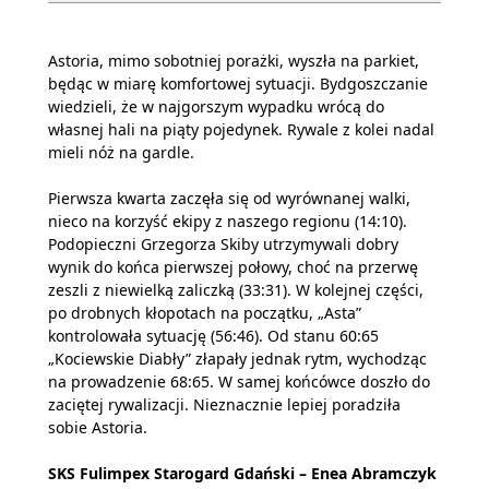
Astoria, mimo sobotniej porażki, wyszła na parkiet,
będąc w miarę komfortowej sytuacji. Bydgoszczanie
wiedzieli, że w najgorszym wypadku wrócą do
własnej hali na piąty pojedynek. Rywale z kolei nadal
mieli nóż na gardle.
Pierwsza kwarta zaczęła się od wyrównanej walki,
nieco na korzyść ekipy z naszego regionu (14:10).
Podopieczni Grzegorza Skiby utrzymywali dobry
wynik do końca pierwszej połowy, choć na przerwę
zeszli z niewielką zaliczką (33:31). W kolejnej części,
po drobnych kłopotach na początku, „Asta”
kontrolowała sytuację (56:46). Od stanu 60:65
„Kociewskie Diabły” złapały jednak rytm, wychodząc
na prowadzenie 68:65. W samej końcówce doszło do
zaciętej rywalizacji. Nieznacznie lepiej poradziła
sobie Astoria.
SKS Fulimpex Starogard Gdański – Enea Abramczyk