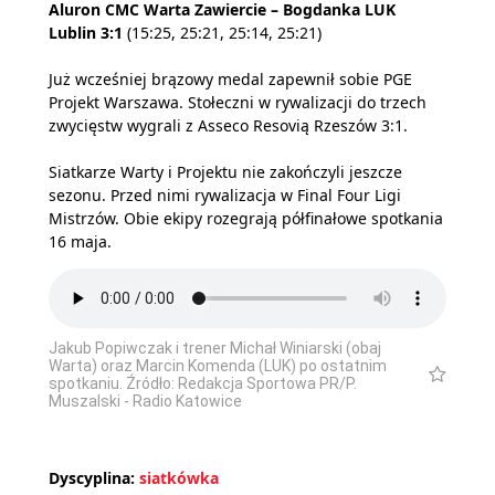
Aluron CMC Warta Zawiercie – Bogdanka LUK
Lublin 3:1
(15:25, 25:21, 25:14, 25:21)
Już wcześniej brązowy medal zapewnił sobie PGE
Projekt Warszawa. Stołeczni w rywalizacji do trzech
zwycięstw wygrali z Asseco Resovią Rzeszów 3:1.
Siatkarze Warty i Projektu nie zakończyli jeszcze
sezonu. Przed nimi rywalizacja w Final Four Ligi
Mistrzów. Obie ekipy rozegrają półfinałowe spotkania
16 maja.
Jakub Popiwczak i trener Michał Winiarski (obaj
Warta) oraz Marcin Komenda (LUK) po ostatnim
spotkaniu. Źródło: Redakcja Sportowa PR/P.
Muszalski - Radio Katowice
Dyscyplina:
siatkówka