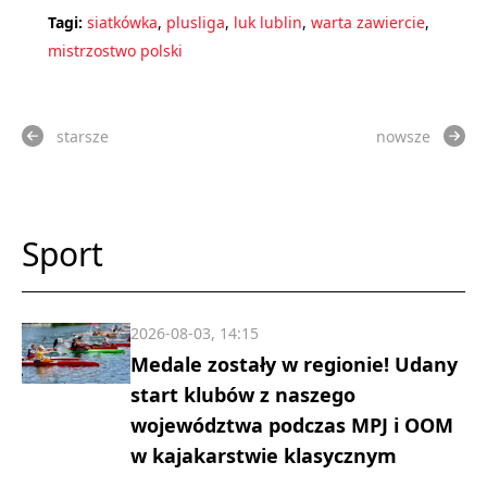
Tagi:
siatkówka
,
plusliga
,
luk lublin
,
warta zawiercie
,
mistrzostwo polski
starsze
nowsze
Sport
2026-08-03, 14:15
Medale zostały w regionie! Udany
start klubów z naszego
województwa podczas MPJ i OOM
w kajakarstwie klasycznym