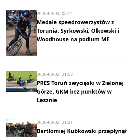
2026-08-03, 08:14
Medale speedrowerzystów z
Torunia. Syrkowski, Olkowski i
Woodhouse na podium ME
2026-08-02, 21:58
PRES Toruń zwycięski w Zielonej
Górze, GKM bez punktów w
Lesznie
2026-08-02, 21:21
Bartłomiej Kubkowski przepłynął