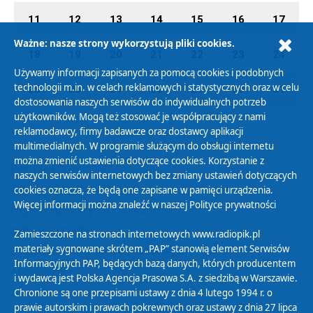
11
12
13
14
15
16
17
Ważne: nasze strony wykorzystują pliki cookies.
18
19
20
21
22
23
24
Używamy informacji zapisanych za pomocą cookies i podobnych
technologii m.in. w celach reklamowych i statystycznych oraz w celu
25
26
27
28
29
30
31
dostosowania naszych serwisów do indywidualnych potrzeb
użytkowników. Mogą też stosować je współpracujący z nami
reklamodawcy, firmy badawcze oraz dostawcy aplikacji
multimedialnych. W programie służącym do obsługi internetu
można zmienić ustawienia dotyczące cookies. Korzystanie z
Polityka Prywatności
naszych serwisów internetowych bez zmiany ustawień dotyczących
Zasady korzystania z Serwisu
cookies oznacza, że będą one zapisane w pamięci urządzenia.
Więcej informacji można znaleźć w naszej
Polityce prywatności
Organizacje Pożytku Publicznego
Cyfryzacja DAB+
Zamieszczone na stronach internetowych www.radiopik.pl
materiały sygnowane skrótem „PAP” stanowią element Serwisów
Polityka ochrony danych osobowych
Informacyjnych PAP, będących bazą danych, których producentem
Abonament
i wydawcą jest Polska Agencja Prasowa S.A. z siedzibą w Warszawie.
Zamówienia publiczne
Chronione są one przepisami ustawy z dnia 4 lutego 1994 r. o
prawie autorskim i prawach pokrewnych oraz ustawy z dnia 27 lipca