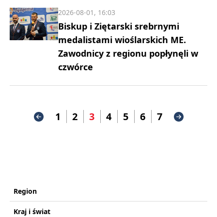
2026-08-01, 16:03
Biskup i Ziętarski srebrnymi
medalistami wioślarskich ME.
Zawodnicy z regionu popłynęli w
czwórce
1
2
3
4
5
6
7
Region
Kraj i świat