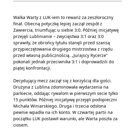
Walka Warty z LUK-iem to rewanż za zeszłoroczny
finał. Obecną potyczkę lepiej zaczął zespół z
Zawiercia, triumfując u siebie 3:0. Później inicjatywę
przejęli Lublinianie – zwycięstwa 3:1 oraz 3:0
sprawiły, że obrońcy tytułu stanęli przed szansą
przypieczętowania drugiego mistrzostwa z rzędu
przed własną publicznością.
„
Jurajscy Rycerze”
pokonali jednak przeciwnika 3:1 i doprowadzili do
piątej konfrontacji.
Decydujący mecz zaczął się z korzyścią dla gości.
Drużyna z Lublina zdominowała wydarzenia na
parkiecie, oddając rywalom w pierwszym secie tylko
15 punktów. Później inicjatywę przejęli podopieczni
Michała Winiarskiego. Druga i trzecia odsłona
pewnie wpadła na ich konto. W czwartej partii na
początku LUK postawił warunki, ale Warta poszła za
ciosem.