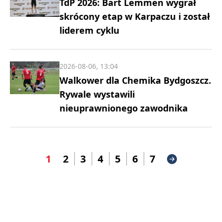
TdP 2026: Bart Lemmen wygrał
skrócony etap w Karpaczu i został
liderem cyklu
2026-08-06, 13:04
Walkower dla Chemika Bydgoszcz.
Rywale wystawili
nieuprawnionego zawodnika
1
2
3
4
5
6
7