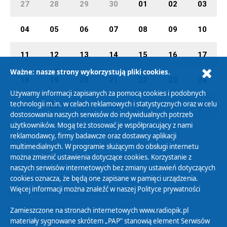
27
28
29
30
01
02
03
04
05
06
07
08
09
10
11
12
13
14
15
16
17
Ważne: nasze strony wykorzystują pliki cookies.
18
19
20
21
22
23
24
Używamy informacji zapisanych za pomocą cookies i podobnych
technologii m.in. w celach reklamowych i statystycznych oraz w celu
25
26
27
28
29
30
31
dostosowania naszych serwisów do indywidualnych potrzeb
użytkowników. Mogą też stosować je współpracujący z nami
reklamodawcy, firmy badawcze oraz dostawcy aplikacji
multimedialnych. W programie służącym do obsługi internetu
można zmienić ustawienia dotyczące cookies. Korzystanie z
Polityka Prywatności
naszych serwisów internetowych bez zmiany ustawień dotyczących
Zasady korzystania z Serwisu
cookies oznacza, że będą one zapisane w pamięci urządzenia.
Więcej informacji można znaleźć w naszej
Polityce prywatności
Organizacje Pożytku Publicznego
Cyfryzacja DAB+
Zamieszczone na stronach internetowych www.radiopik.pl
materiały sygnowane skrótem „PAP” stanowią element Serwisów
Polityka ochrony danych osobowych