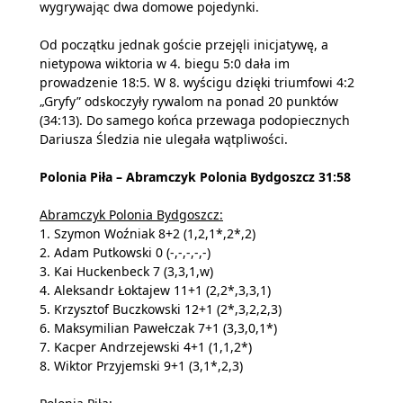
wygrywając dwa domowe pojedynki.
Od początku jednak goście przejęli inicjatywę, a
nietypowa wiktoria w 4. biegu 5:0 dała im
prowadzenie 18:5. W 8. wyścigu dzięki triumfowi 4:2
„Gryfy” odskoczyły rywalom na ponad 20 punktów
(34:13). Do samego końca przewaga podopiecznych
Dariusza Śledzia nie ulegała wątpliwości.
Polonia Piła – Abramczyk Polonia Bydgoszcz 31:58
Abramczyk Polonia Bydgoszcz:
1. Szymon Woźniak 8+2 (1,2,1*,2*,2)
2. Adam Putkowski 0 (-,-,-,-,-)
3. Kai Huckenbeck 7 (3,3,1,w)
4. Aleksandr Łoktajew 11+1 (2,2*,3,3,1)
5. Krzysztof Buczkowski 12+1 (2*,3,2,2,3)
6. Maksymilian Pawełczak 7+1 (3,3,0,1*)
7. Kacper Andrzejewski 4+1 (1,1,2*)
8. Wiktor Przyjemski 9+1 (3,1*,2,3)