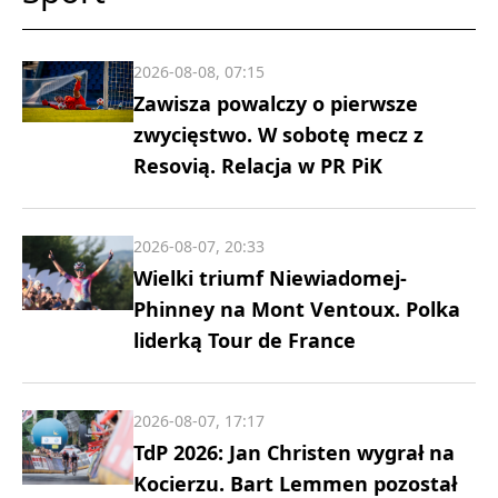
2026-08-08, 07:15
Zawisza powalczy o pierwsze
zwycięstwo. W sobotę mecz z
Resovią. Relacja w PR PiK
2026-08-07, 20:33
Wielki triumf Niewiadomej-
Phinney na Mont Ventoux. Polka
liderką Tour de France
2026-08-07, 17:17
TdP 2026: Jan Christen wygrał na
Kocierzu. Bart Lemmen pozostał