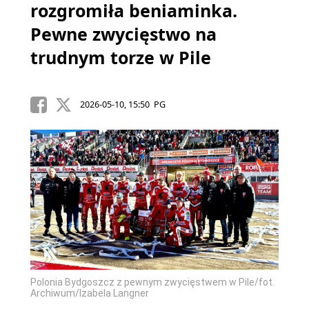
rozgromiła beniaminka.
Pewne zwycięstwo na
trudnym torze w Pile
2026-05-10, 15:50 PG
Polonia Bydgoszcz z pewnym zwycięstwem w Pile/fot.
Archiwum/Izabela Langner