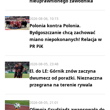
nieuprawnionego zawodnika
2026-08-06, 10:15
Polonia kontra Polonia.
Bydgoszczanie chcą zachować
miano niepokonanych! Relacja w
PR PiK
2026-08-05, 23:48
El. do LE: Górnik znów zaczyna
dwumecz od porażki. Nieznaczna
przegrana na terenie rywala
2026-08-05, 21:01
Olimpia Grudziądz awansowała do