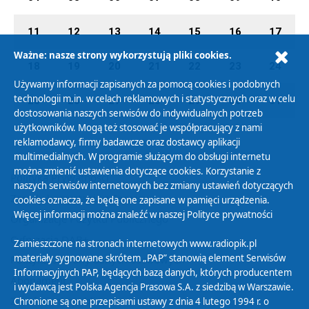
11
12
13
14
15
16
17
Ważne: nasze strony wykorzystują pliki cookies.
18
19
20
21
22
23
24
Używamy informacji zapisanych za pomocą cookies i podobnych
technologii m.in. w celach reklamowych i statystycznych oraz w celu
25
26
27
28
29
30
31
dostosowania naszych serwisów do indywidualnych potrzeb
użytkowników. Mogą też stosować je współpracujący z nami
reklamodawcy, firmy badawcze oraz dostawcy aplikacji
multimedialnych. W programie służącym do obsługi internetu
można zmienić ustawienia dotyczące cookies. Korzystanie z
Polityka Prywatności
naszych serwisów internetowych bez zmiany ustawień dotyczących
Zasady korzystania z Serwisu
cookies oznacza, że będą one zapisane w pamięci urządzenia.
Więcej informacji można znaleźć w naszej
Polityce prywatności
Organizacje Pożytku Publicznego
Cyfryzacja DAB+
Zamieszczone na stronach internetowych www.radiopik.pl
materiały sygnowane skrótem „PAP” stanowią element Serwisów
Polityka ochrony danych osobowych
Informacyjnych PAP, będących bazą danych, których producentem
Abonament
i wydawcą jest Polska Agencja Prasowa S.A. z siedzibą w Warszawie.
Zamówienia publiczne
Chronione są one przepisami ustawy z dnia 4 lutego 1994 r. o