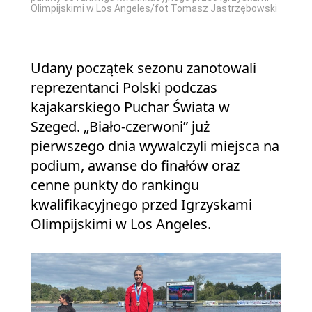
Olimpijskimi w Los Angeles/fot Tomasz Jastrzębowski
Udany początek sezonu zanotowali
reprezentanci Polski podczas
kajakarskiego Puchar Świata w
Szeged. „Biało-czerwoni” już
pierwszego dnia wywalczyli miejsca na
podium, awanse do finałów oraz
cenne punkty do rankingu
kwalifikacyjnego przed Igrzyskami
Olimpijskimi w Los Angeles.