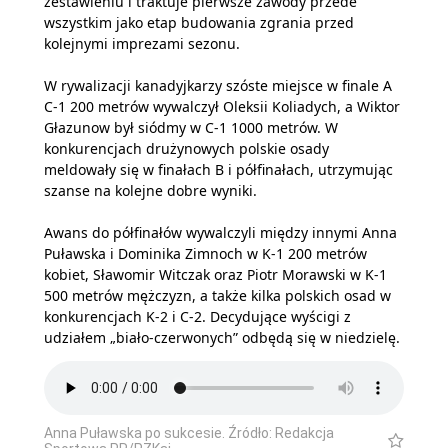
zestawieniu i traktuje pierwsze zawody przede
wszystkim jako etap budowania zgrania przed
kolejnymi imprezami sezonu.
W rywalizacji kanadyjkarzy szóste miejsce w finale A
C-1 200 metrów wywalczył Oleksii Koliadych, a Wiktor
Głazunow był siódmy w C-1 1000 metrów. W
konkurencjach drużynowych polskie osady
meldowały się w finałach B i półfinałach, utrzymując
szanse na kolejne dobre wyniki.
Awans do półfinałów wywalczyli między innymi Anna
Puławska i Dominika Zimnoch w K-1 200 metrów
kobiet, Sławomir Witczak oraz Piotr Morawski w K-1
500 metrów mężczyzn, a także kilka polskich osad w
konkurencjach K-2 i C-2. Decydujące wyścigi z
udziałem „biało-czerwonych” odbędą się w niedzielę.
Anna Puławska po sukcesie. Źródło: Redakcja