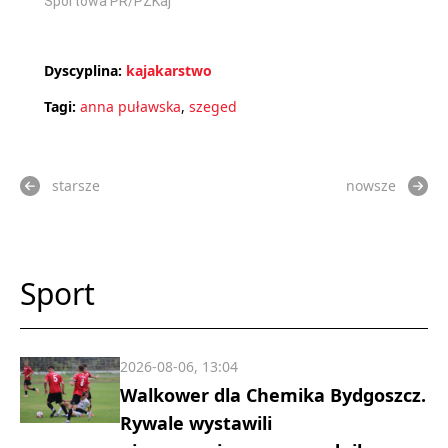
Sportowa PR/PZKaj
Dyscyplina:
kajakarstwo
Tagi:
anna puławska
,
szeged
starsze
nowsze
Sport
2026-08-06, 13:04
Walkower dla Chemika Bydgoszcz.
Rywale wystawili