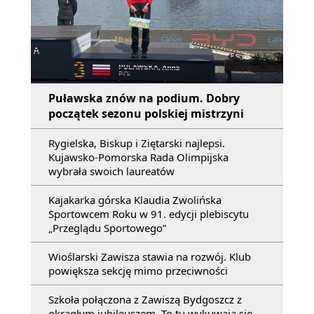
Puławska znów na podium. Dobry
początek sezonu polskiej mistrzyni
Rygielska, Biskup i Ziętarski najlepsi.
Kujawsko-Pomorska Rada Olimpijska
wybrała swoich laureatów
Kajakarka górska Klaudia Zwolińska
Sportowcem Roku w 91. edycji plebiscytu
„Przeglądu Sportowego”
Wioślarski Zawisza stawia na rozwój. Klub
powiększa sekcję mimo przeciwności
Szkoła połączona z Zawiszą Bydgoszcz z
okrągłym jubileuszem. To tu wykuwają się