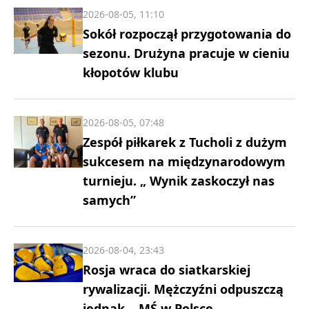
2026-08-05, 11:10
Sokół rozpoczął przygotowania do
sezonu. Drużyna pracuje w cieniu
kłopotów klubu
2026-08-05, 07:48
Zespół piłkarek z Tucholi z dużym
sukcesem na międzynarodowym
turnieju. „ Wynik zaskoczył nas
samych”
2026-08-04, 23:43
Rosja wraca do siatkarskiej
rywalizacji. Mężczyźni odpuszczą
jednak… MŚ w Polsce