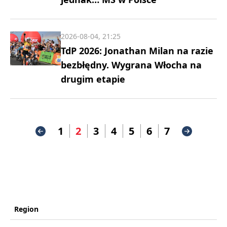
2026-08-04, 21:25
TdP 2026: Jonathan Milan na razie
bezbłędny. Wygrana Włocha na
drugim etapie
1
2
3
4
5
6
7
Region