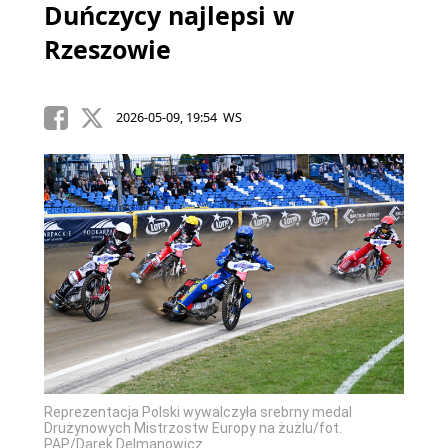
Duńczycy najlepsi w
Rzeszowie
2026-05-09, 19:54 WS
Reprezentacja Polski wywalczyła srebrny medal
Drużynowych Mistrzostw Europy na żużlu/fot.
PAP/Darek Delmanowicz