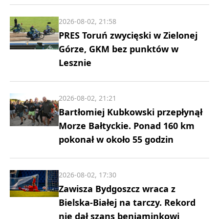
2026-08-02, 21:58
PRES Toruń zwycięski w Zielonej
Górze, GKM bez punktów w
Lesznie
2026-08-02, 21:21
Bartłomiej Kubkowski przepłynął
Morze Bałtyckie. Ponad 160 km
pokonał w około 55 godzin
2026-08-02, 17:30
Zawisza Bydgoszcz wraca z
Bielska-Białej na tarczy. Rekord
nie dał szans beniaminkowi