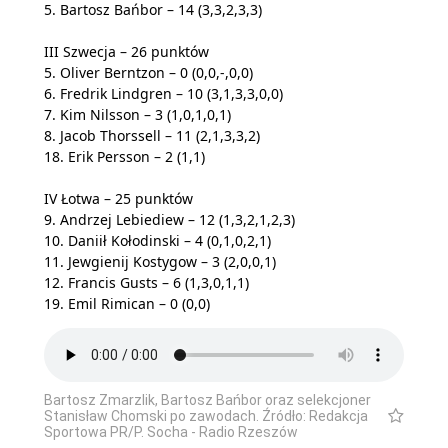
5. Bartosz Bańbor – 14 (3,3,2,3,3)
III Szwecja – 26 punktów
5. Oliver Berntzon – 0 (0,0,-,0,0)
6. Fredrik Lindgren – 10 (3,1,3,3,0,0)
7. Kim Nilsson – 3 (1,0,1,0,1)
8. Jacob Thorssell – 11 (2,1,3,3,2)
18. Erik Persson – 2 (1,1)
IV Łotwa – 25 punktów
9. Andrzej Lebiediew – 12 (1,3,2,1,2,3)
10. Daniił Kołodinski – 4 (0,1,0,2,1)
11. Jewgienij Kostygow – 3 (2,0,0,1)
12. Francis Gusts – 6 (1,3,0,1,1)
19. Emil Rimican – 0 (0,0)
Bartosz Zmarzlik, Bartosz Bańbor oraz selekcjoner
Stanisław Chomski po zawodach. Źródło: Redakcja
Sportowa PR/P. Socha - Radio Rzeszów