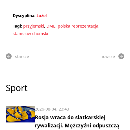
Dyscyplina:
żużel
Tagi:
przyjemski
,
DME
,
polska reprezentacja
,
stanisław chomski
starsze
nowsze
Sport
2026-08-04, 23:43
Rosja wraca do siatkarskiej
rywalizacji. Mężczyźni odpuszczą