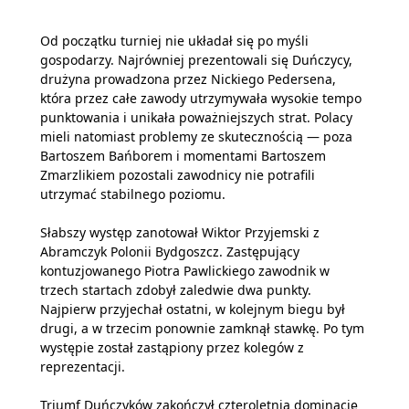
Od początku turniej nie układał się po myśli
gospodarzy. Najrówniej prezentowali się Duńczycy,
drużyna prowadzona przez Nickiego Pedersena,
która przez całe zawody utrzymywała wysokie tempo
punktowania i unikała poważniejszych strat. Polacy
mieli natomiast problemy ze skutecznością — poza
Bartoszem Bańborem i momentami Bartoszem
Zmarzlikiem pozostali zawodnicy nie potrafili
utrzymać stabilnego poziomu.
Słabszy występ zanotował Wiktor Przyjemski z
Abramczyk Polonii Bydgoszcz. Zastępujący
kontuzjowanego Piotra Pawlickiego zawodnik w
trzech startach zdobył zaledwie dwa punkty.
Najpierw przyjechał ostatni, w kolejnym biegu był
drugi, a w trzecim ponownie zamknął stawkę. Po tym
występie został zastąpiony przez kolegów z
reprezentacji.
Triumf Duńczyków zakończył czteroletnią dominację