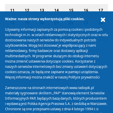
11
12
13
14
15
16
17
Ważne: nasze strony wykorzystują pliki cookies.
18
19
20
21
22
23
24
Używamy informacji zapisanych za pomocą cookies i podobnych
technologii m.in. w celach reklamowych i statystycznych oraz w celu
25
26
27
28
29
30
31
dostosowania naszych serwisów do indywidualnych potrzeb
użytkowników. Mogą też stosować je współpracujący z nami
reklamodawcy, firmy badawcze oraz dostawcy aplikacji
multimedialnych. W programie służącym do obsługi internetu
można zmienić ustawienia dotyczące cookies. Korzystanie z
Polityka Prywatności
naszych serwisów internetowych bez zmiany ustawień dotyczących
Zasady korzystania z Serwisu
cookies oznacza, że będą one zapisane w pamięci urządzenia.
Więcej informacji można znaleźć w naszej
Polityce prywatności
Organizacje Pożytku Publicznego
Cyfryzacja DAB+
Zamieszczone na stronach internetowych www.radiopik.pl
materiały sygnowane skrótem „PAP” stanowią element Serwisów
Polityka ochrony danych osobowych
Informacyjnych PAP, będących bazą danych, których producentem
Abonament
i wydawcą jest Polska Agencja Prasowa S.A. z siedzibą w Warszawie.
Zamówienia publiczne
Chronione są one przepisami ustawy z dnia 4 lutego 1994 r. o