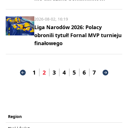
2026-08-02, 16:19
Liga Narodów 2026: Polacy
obronili tytuł! Fornal MVP turnieju
finałowego
1
2
3
4
5
6
7
Region