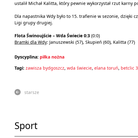
ustalił Michał Kalitta, który pewnie wykorzystał rzut karn
Dla napastnika Wdy było to 15. trafienie w sezonie, dzięki c
Ligi grupy drugiej.
Flota Świnoujście – Wda Świecie 0:3
(0:0)
Bramki dla Wdy
: Januszewski (57), Skupień (60), Kalitta (77)
Dyscyplina:
piłka nożna
Tagi:
zawisza bydgoszcz
,
wda świecie
,
elana toruń
,
betclic 3
starsze
Sport