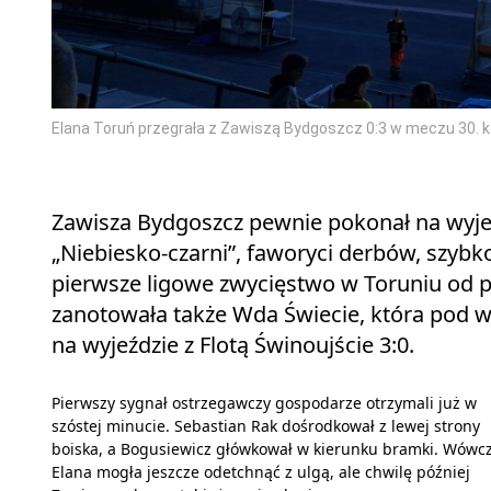
Elana Toruń przegrała z Zawiszą Bydgoszcz 0:3 w meczu 30. kole
Zawisza Bydgoszcz pewnie pokonał na wyjeźdz
„Niebiesko‑czarni”, faworyci derbów, szybk
pierwsze ligowe zwycięstwo w Toruniu od p
zanotowała także Wda Świecie, która pod 
na wyjeździe z Flotą Świnoujście 3:0.
Pierwszy sygnał ostrzegawczy gospodarze otrzymali już w
szóstej minucie. Sebastian Rak dośrodkował z lewej strony
boiska, a Bogusiewicz główkował w kierunku bramki. Wówc
Elana mogła jeszcze odetchnąć z ulgą, ale chwilę później