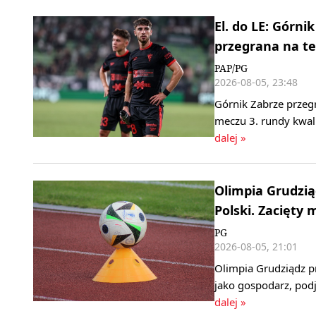
El. do LE: Górn
przegrana na te
PAP/PG
2026-08-05, 23:48
Górnik Zabrze przeg
meczu 3. rundy kwali
dalej »
Olimpia Grudzi
Polski. Zacięty
PG
2026-08-05, 21:01
Olimpia Grudziądz p
jako gospodarz, podj
dalej »