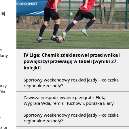
iej
e
IV Liga: Chemik zdeklasował przeciwnika i
lany,
powiększył przewagę w tabeli [wyniki 27.
kolejki]
ł
Sportowy weekendowy rozkład jazdy – co czeka
regionalne zespoły?
przy
iła
Zawisza niespodziewanie przegrał z Flotą.
Wygrała Wda, remis Tłuchowii, porażka Elany
Sportowy weekendowy rozkład jazdy – co czeka
.
regionalne zespoły?
ia w