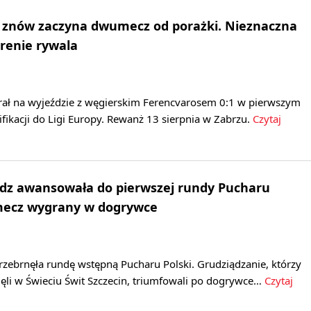
ik znów zaczyna dwumecz od porażki. Nieznaczna
renie rywala
rał na wyjeździe z węgierskim Ferencvarosem 0:1 w pierwszym
fikacji do Ligi Europy. Rewanż 13 sierpnia w Zabrzu.
Czytaj
ądz awansowała do pierwszej rundy Pucharu
 mecz wygrany w dogrywce
rzebrnęła rundę wstępną Pucharu Polski. Grudziądzanie, którzy
ęli w Świeciu Świt Szczecin, triumfowali po dogrywce…
Czytaj