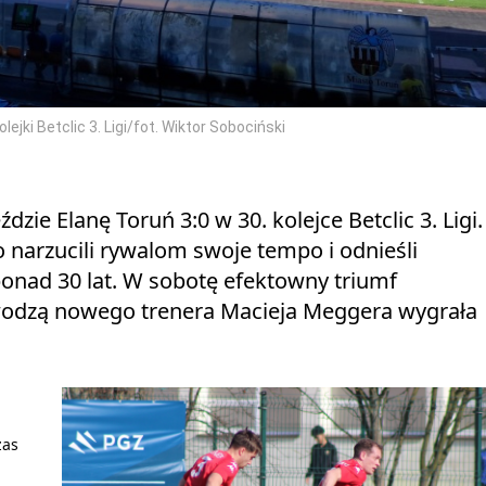
jki Betclic 3. Ligi/fot. Wiktor Sobociński
ie Elanę Toruń 3:0 w 30. kolejce Betclic 3. Ligi.
o narzucili rywalom swoje tempo i odnieśli
onad 30 lat. W sobotę efektowny triumf
wodzą nowego trenera Macieja Meggera wygrała
zas