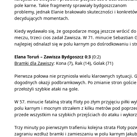
pole karne. Takie fragmenty sprawiały bydgoszczanom
problemy, jednak Elanie brakowało skuteczności i konkretó
decydujących momentach.
Kiedy wydawało się, że gospodarze mogą jeszcze wrócić do
meczu, trzeci cios zadał Zawisza. W 71. minucie Sebastian 
najlepiej odnalazł się w polu karnym po dośrodkowaniu i str
Elana Toruń – Zawisza Bydgoszcz 0:3
(0:2)
Bramki dla Zawiszy
: Kona (7), Rak (14), Golak (71)
Pierwsza połowa nie przyniosła wielu klarownych sytuacji.
dogodnych okazji podbramkowych. Po zmianie stron goście w
przełożyli szybkie ataki na gole.
W 57. minucie fatalną stratę Floty po złym przyjęciu piłki 
polu karnym i mocnym strzałem z kilku metrów pod poprzecz
przede wszystkim na szybkich przejściach do ataku i wykorz
Trzy minuty po pierwszym trafieniu kolejna strata Floty p
zagraniu wzdłuż bramki i zamieszaniu w polu karnym Jakub S