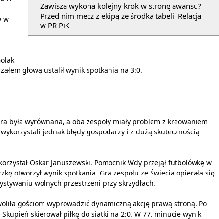
Zawisza wykona kolejny krok w stronę awansu?
Przed nim mecz z ekipą ze środka tabeli. Relacja
w w
w PR PiK
Golak
załem głową ustalił wynik spotkania na 3:0.
 Gra była wyrównana, a oba zespoły miały problem z kreowaniem
ykorzystali jednak błędy gospodarzy i z dużą skutecznością
wykorzystał Oskar Januszewski. Pomocnik Wdy przejął futbolówkę w
kę otworzył wynik spotkania. Gra zespołu ze Świecia opierała się
ystywaniu wolnych przestrzeni przy skrzydłach.
ozwoliła gościom wyprowadzić dynamiczną akcję prawą stroną. Po
kupień skierował piłkę do siatki na 2:0. W 77. minucie wynik