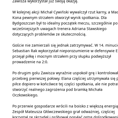
Zawisza wykorzystał już swoją okazję.
W kolejnej akcji Michał Cywiński wywalczył rzut karny, a Mac
Kona pewnym strzałem otworzył wynik spotkania. Dla
Bydgoszczan był to idealny początek meczu, szczególnie po
wcześniejszych uwagach trenera Adriana Stawskiego
dotyczących problemów ze skutecznością.
Goście nie zamierzali się jednak zatrzymywać. W 14. minuci
Sebastian Rak wykorzystał nieporozumienie w defensywie E
przejął piłkę i mocnym strzałem przy słupku podwyższył
prowadzenie na 2:0.
Po drugim golu Zawisza wyraźnie uspokoił grę i kontrolowa
przebieg pierwszej połowy. Elana częściej utrzymywała się 
piłce dopiero w końcówce tej części spotkania, ale nie potraf
stworzyć realnego zagrożenia pod bramką Michała
Oczkowskiego.
Po przerwie gospodarze wrócili na boisko z większą energią
Zespół Mateusza Główczewskiego grał odważniej, częściej
korzystał ze skrzydeł i próbował posyłać ostre dośrodkowan