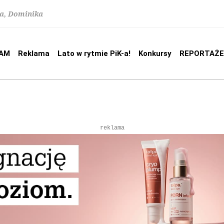
na, Dominika
AM
Reklama
Lato w rytmie PiK-a!
Konkursy
REPORTAŻE
reklama