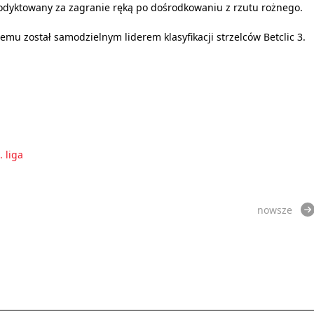
y podyktowany za zagranie ręką po dośrodkowaniu z rzutu rożnego.
zemu został samodzielnym liderem klasyfikacji strzelców Betclic 3.
. liga
nowsze