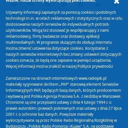
Ważne: nasze strony wykorzystują pliki cookies.
18
19
20
21
22
23
24
Używamy informacji zapisanych za pomocą cookies i podobnych
technologii m.in. w celach reklamowych i statystycznych oraz w celu
25
26
27
28
29
30
31
dostosowania naszych serwisów do indywidualnych potrzeb
użytkowników. Mogą też stosować je współpracujący z nami
reklamodawcy, firmy badawcze oraz dostawcy aplikacji
multimedialnych. W programie służącym do obsługi internetu
można zmienić ustawienia dotyczące cookies. Korzystanie z
Polityka Prywatności
naszych serwisów internetowych bez zmiany ustawień dotyczących
Zasady korzystania z Serwisu
cookies oznacza, że będą one zapisane w pamięci urządzenia.
Więcej informacji można znaleźć w naszej
Polityce prywatności
Organizacje Pożytku Publicznego
Cyfryzacja DAB+
Zamieszczone na stronach internetowych www.radiopik.pl
materiały sygnowane skrótem „PAP” stanowią element Serwisów
Polityka ochrony danych osobowych
Informacyjnych PAP, będących bazą danych, których producentem
Abonament
i wydawcą jest Polska Agencja Prasowa S.A. z siedzibą w Warszawie.
Zamówienia publiczne
Chronione są one przepisami ustawy z dnia 4 lutego 1994 r. o
prawie autorskim i prawach pokrewnych oraz ustawy z dnia 27 lipca
2001 r. o ochronie baz danych. Powyższe materiały
Biuletyn Informacji Publicznej
wykorzystywane są przez Polskie Radio Regionalną Rozgłośnię w
Bydgoszczy „Polskie Radio Pomorza i Kujaw” S.A. na podstawie