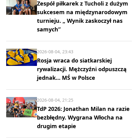
Zespół piłkarek z Tucholi z dużym
sukcesem na międzynarodowym
turnieju. „ Wynik zaskoczył nas
samych”
2026-08-04, 23:43
Rosja wraca do siatkarskiej
rywalizacji. Mężczyźni odpuszczą
jednak… MŚ w Polsce
2026-08-04, 21:25
TdP 2026: Jonathan Milan na razie
bezbłędny. Wygrana Włocha na
drugim etapie