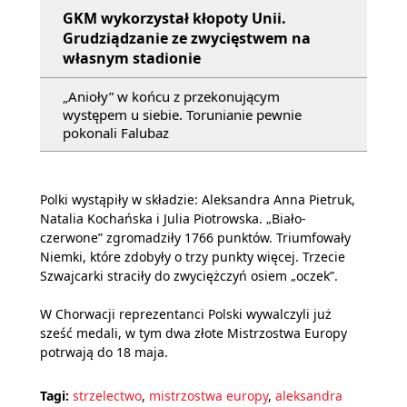
GKM wykorzystał kłopoty Unii.
Grudziądzanie ze zwycięstwem na
własnym stadionie
„Anioły” w końcu z przekonującym
występem u siebie. Torunianie pewnie
pokonali Falubaz
Polki wystąpiły w składzie: Aleksandra Anna Pietruk,
Natalia Kochańska i Julia Piotrowska. „Biało-
czerwone” zgromadziły 1766 punktów. Triumfowały
Niemki, które zdobyły o trzy punkty więcej. Trzecie
Szwajcarki straciły do zwyciężczyń osiem „oczek”.
W Chorwacji reprezentanci Polski wywalczyli już
sześć medali, w tym dwa złote Mistrzostwa Europy
potrwają do 18 maja.
Tagi:
strzelectwo
,
mistrzostwa europy
,
aleksandra