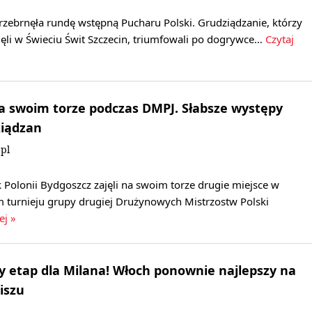
rzebrnęła rundę wstępną Pucharu Polski. Grudziądzanie, którzy
ęli w Świeciu Świt Szczecin, triumfowali po dogrywce…
Czytaj
a swoim torze podczas DMPJ. Słabsze występy
ziądzan
pl
Polonii Bydgoszcz zajęli na swoim torze drugie miejsce w
 turnieju grupy drugiej Drużynowych Mistrzostw Polski
ej »
ny etap dla Milana! Włoch ponownie najlepszy na
iszu