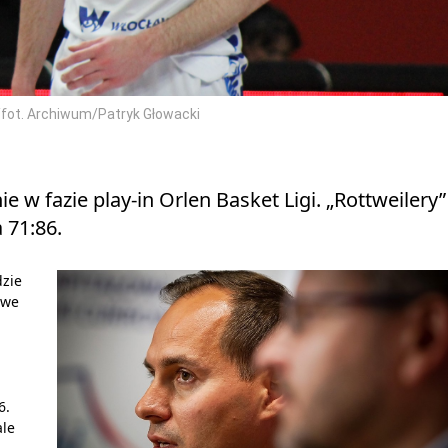
/fot. Archiwum/Patryk Głowacki
 w fazie play-in Orlen Basket Ligi. „Rottweilery”
 71:86.
dzie
 we
6.
ale