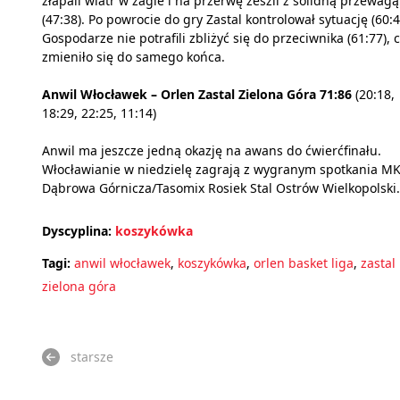
złapali wiatr w żagle i na przerwę zeszli z solidną przewagą
(47:38). Po powrocie do gry Zastal kontrolował sytuację (60:4
Gospodarze nie potrafili zbliżyć się do przeciwnika (61:77), 
zmieniło się do samego końca.
Anwil Włocławek – Orlen Zastal Zielona Góra 71:86
(20:18,
18:29, 22:25, 11:14)
Anwil ma jeszcze jedną okazję na awans do ćwierćfinału.
Włocławianie w niedzielę zagrają z wygranym spotkania M
Dąbrowa Górnicza/Tasomix Rosiek Stal Ostrów Wielkopolski.
Dyscyplina:
koszykówka
Tagi:
anwil włocławek
,
koszykówka
,
orlen basket liga
,
zastal
zielona góra
starsze