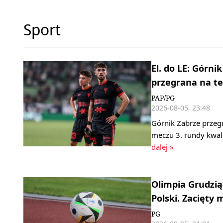
Sport
El. do LE: Górn
przegrana na te
PAP/PG
2026-08-05, 23:48
Górnik Zabrze przeg
meczu 3. rundy kwali
dalej »
Olimpia Grudzi
Polski. Zacięty
PG