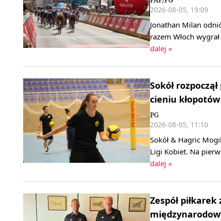
2026-08-05, 19:09
Jonathan Milan odni
razem Włoch wygrał 
dalej »
Sokół rozpoczął
cieniu kłopotów
PG
2026-08-05, 11:10
Sokół & Hagric Mogi
Ligi Kobiet. Na pier
dalej »
Zespół piłkarek
międzynarodowy