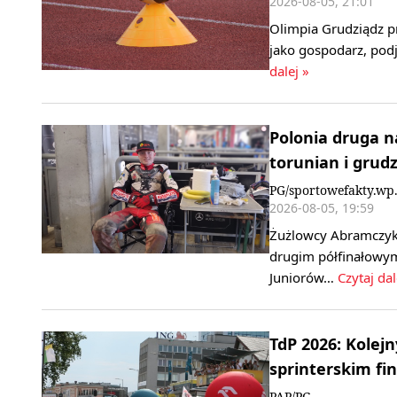
2026-08-05, 21:01
Olimpia Grudziądz p
jako gospodarz, podj
dalej »
Polonia druga n
torunian i grud
PG/sportowefakty.wp.
2026-08-05, 19:59
Żużlowcy Abramczyk 
drugim półfinałowym
Juniorów…
Czytaj dal
TdP 2026: Kolej
sprinterskim fin
PAP/PG