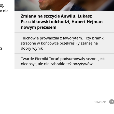
8).
co nie
Zmiana na szczycie Anwilu. Łukasz
Pszczółkowski odchodzi, Hubert Hejman
nowym prezesem
Tłuchowia prowadziła z faworytem. Trzy bramki
stracone w końcówce przekreśliły szansę na
dobry wynik
KS
Twarde Pierniki Toruń podsumowały sezon. Jest
niedosyt, ale nie zabrakło też pozytywów
nowsze