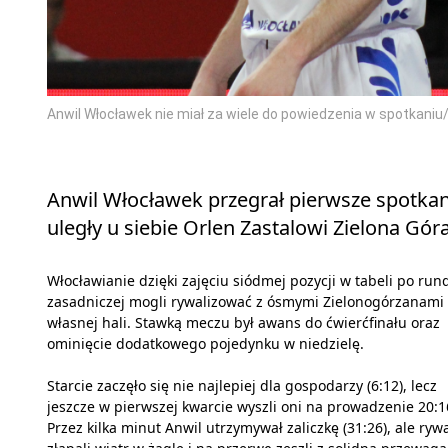
Anwil Włocławek nie miał za wiele do powiedzenia w spotkaniu
Anwil Włocławek przegrał pierwsze spotkanie
uległy u siebie Orlen Zastalowi Zielona Góra
Włocławianie dzięki zajęciu siódmej pozycji w tabeli po run
zasadniczej mogli rywalizować z ósmymi Zielonogórzanami
własnej hali. Stawką meczu był awans do ćwierćfinału oraz
ominięcie dodatkowego pojedynku w niedzielę.
Starcie zaczęło się nie najlepiej dla gospodarzy (6:12), lecz
jeszcze w pierwszej kwarcie wyszli oni na prowadzenie 20:1
Przez kilka minut Anwil utrzymywał zaliczkę (31:26), ale ryw