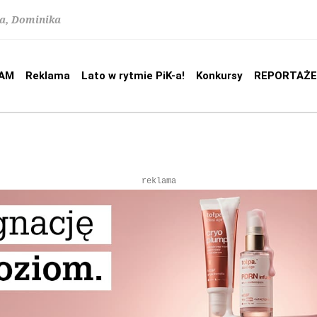
na, Dominika
AM
Reklama
Lato w rytmie PiK-a!
Konkursy
REPORTAŻE
reklama