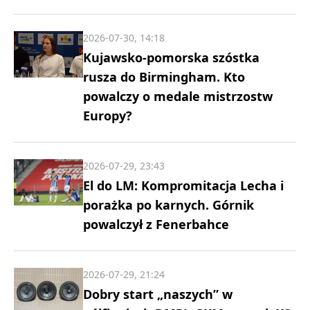
2026-07-30, 14:18
Kujawsko-pomorska szóstka
rusza do Birmingham. Kto
powalczy o medale mistrzostw
Europy?
2026-07-29, 23:43
El do LM: Kompromitacja Lecha i
porażka po karnych. Górnik
powalczył z Fenerbahce
2026-07-29, 21:24
Dobry start „naszych” w