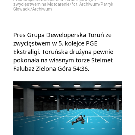
zwycięstwem na Motoarenie/fot. Archiwum/Patryk
Głowacki/Archiwum
Pres Grupa Deweloperska Toruń ze
zwycięstwem w 5. kolejce PGE
Ekstraligi. Toruńska drużyna pewnie
pokonała na własnym torze Stelmet
Falubaz Zielona Góra 54:36.