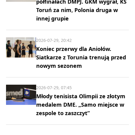
półfinałach DMPJ. GKM wygrał, KS
Toruń za nim, Polonia druga w
innej grupie
2026-07-29, 20:42
Koniec przerwy dla Aniołów.
Siatkarze z Torunia trenują przed
nowym sezonem
2026-07-29, 07:45
Młody tenisista Olimpii ze złotym
medalem DME. „Samo miejsce w
zespole to zaszczyt”