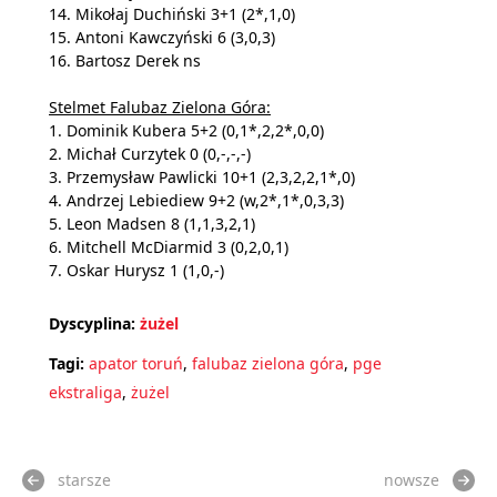
14. Mikołaj Duchiński 3+1 (2*,1,0)
15. Antoni Kawczyński 6 (3,0,3)
16. Bartosz Derek ns
Stelmet Falubaz Zielona Góra:
1. Dominik Kubera 5+2 (0,1*,2,2*,0,0)
2. Michał Curzytek 0 (0,-,-,-)
3. Przemysław Pawlicki 10+1 (2,3,2,2,1*,0)
4. Andrzej Lebiediew 9+2 (w,2*,1*,0,3,3)
5. Leon Madsen 8 (1,1,3,2,1)
6. Mitchell McDiarmid 3 (0,2,0,1)
7. Oskar Hurysz 1 (1,0,-)
Dyscyplina:
żużel
Tagi:
apator toruń
,
falubaz zielona góra
,
pge
ekstraliga
,
żużel
starsze
nowsze