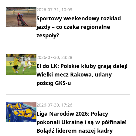
2026-07-31, 10:03
Sportowy weekendowy rozkład
jazdy – co czeka regionalne
zespoły?
2026-07-30, 23:28
El do LK: Polskie kluby grają dalej!
Wielki mecz Rakowa, udany
pościg GKS-u
2026-07-30, 17:26
Liga Narodów 2026: Polacy
pokonali Ukrainę i są w półfinale!
Bołądź liderem naszej kadry