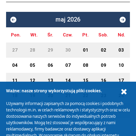
maj 2026
Pon.
Wt.
Śr.
Czw.
Pt.
Sob.
Nd.
27
28
29
30
01
02
03
04
05
06
07
08
09
10
11
12
13
14
15
16
17
Ważne: nasze strony wykorzystują pliki cookies.
18
19
20
21
22
23
24
Używamy informacji zapisanych za pomocą cookies i podobnych
technologii m.in. w celach reklamowych i statystycznych oraz w celu
25
26
27
28
29
30
31
dostosowania naszych serwisów do indywidualnych potrzeb
użytkowników. Mogą też stosować je współpracujący z nami
reklamodawcy, firmy badawcze oraz dostawcy aplikacji
multimedialnych. W programie służącym do obsługi internetu