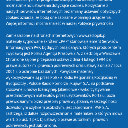
można zmienić ustawienia dotyczące cookies. Korzystanie z
Polityka Prywatności
naszych serwisów internetowych bez zmiany ustawień dotyczących
Zasady korzystania z Serwisu
cookies oznacza, że będą one zapisane w pamięci urządzenia.
Więcej informacji można znaleźć w naszej
Polityce prywatności
Organizacje Pożytku Publicznego
Cyfryzacja DAB+
Zamieszczone na stronach internetowych www.radiopik.pl
materiały sygnowane skrótem „PAP” stanowią element Serwisów
Polityka ochrony danych osobowych
Informacyjnych PAP, będących bazą danych, których producentem
Abonament
i wydawcą jest Polska Agencja Prasowa S.A. z siedzibą w Warszawie.
Zamówienia publiczne
Chronione są one przepisami ustawy z dnia 4 lutego 1994 r. o
prawie autorskim i prawach pokrewnych oraz ustawy z dnia 27 lipca
2001 r. o ochronie baz danych. Powyższe materiały
Biuletyn Informacji Publicznej
wykorzystywane są przez Polskie Radio Regionalną Rozgłośnię w
Bydgoszczy „Polskie Radio Pomorza i Kujaw” S.A. na podstawie
stosownej umowy licencyjnej. Jakiekolwiek wykorzystywanie
przedmiotowych materiałów przez użytkowników Portalu, poza
przewidzianymi przez przepisy prawa wyjątkami, w szczególności
dozwolonym użytkiem osobistym, jest zabronione. PAP S.A.
zastrzega, iż dalsze rozpowszechnianie materiałów, o których mowa
w art. 25 ust. 1 pkt. b) ustawy o prawie autorskim i prawach
pokrewnych, jest zabronione.