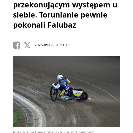
przekonującym występem u
siebie. Torunianie pewnie
pokonali Falubaz
2026-05-08, 20:51 PG
Pres Grupa Deweloperska Toruń z pewnym