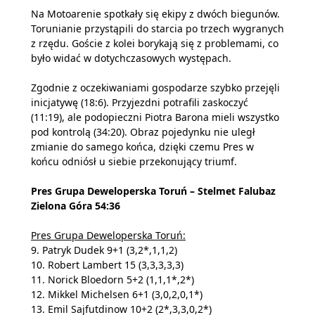
Na Motoarenie spotkały się ekipy z dwóch biegunów.
Torunianie przystąpili do starcia po trzech wygranych
z rzędu. Goście z kolei borykają się z problemami, co
było widać w dotychczasowych występach.
Zgodnie z oczekiwaniami gospodarze szybko przejęli
inicjatywę (18:6). Przyjezdni potrafili zaskoczyć
(11:19), ale podopieczni Piotra Barona mieli wszystko
pod kontrolą (34:20). Obraz pojedynku nie uległ
zmianie do samego końca, dzięki czemu Pres w
końcu odniósł u siebie przekonujący triumf.
Pres Grupa Deweloperska Toruń – Stelmet Falubaz
Zielona Góra 54:36
Pres Grupa Deweloperska Toruń:
9. Patryk Dudek 9+1 (3,2*,1,1,2)
10. Robert Lambert 15 (3,3,3,3,3)
11. Norick Bloedorn 5+2 (1,1,1*,2*)
12. Mikkel Michelsen 6+1 (3,0,2,0,1*)
13. Emil Sajfutdinow 10+2 (2*,3,3,0,2*)