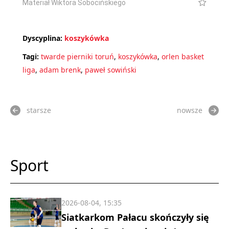
Materiał Wiktora Sobocińskiego
Dyscyplina:
koszykówka
Tagi:
twarde pierniki toruń
,
koszykówka
,
orlen basket
liga
,
adam brenk
,
paweł sowiński
starsze
nowsze
Sport
2026-08-04, 15:35
Siatkarkom Pałacu skończyły się