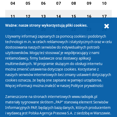
04
05
06
07
08
09
10
11
12
13
14
15
16
17
Ważne: nasze strony wykorzystują pliki cookies.
18
19
20
21
22
23
24
Używamy informacji zapisanych za pomocą cookies i podobnych
technologii m.in. w celach reklamowych i statystycznych oraz w celu
25
26
27
28
29
30
31
dostosowania naszych serwisów do indywidualnych potrzeb
użytkowników. Mogą też stosować je współpracujący z nami
reklamodawcy, firmy badawcze oraz dostawcy aplikacji
multimedialnych. W programie służącym do obsługi internetu
można zmienić ustawienia dotyczące cookies. Korzystanie z
Polityka Prywatności
naszych serwisów internetowych bez zmiany ustawień dotyczących
Zasady korzystania z Serwisu
cookies oznacza, że będą one zapisane w pamięci urządzenia.
Więcej informacji można znaleźć w naszej
Polityce prywatności
Organizacje Pożytku Publicznego
Cyfryzacja DAB+
Zamieszczone na stronach internetowych www.radiopik.pl
materiały sygnowane skrótem „PAP” stanowią element Serwisów
Polityka ochrony danych osobowych
Informacyjnych PAP, będących bazą danych, których producentem
Abonament
i wydawcą jest Polska Agencja Prasowa S.A. z siedzibą w Warszawie.