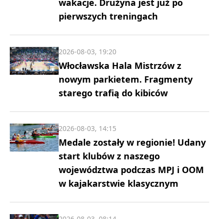
wakacje. Drużyna jest już po
pierwszych treningach
2026-08-03, 19:20
Włocławska Hala Mistrzów z
nowym parkietem. Fragmenty
starego trafią do kibiców
2026-08-03, 14:15
Medale zostały w regionie! Udany
start klubów z naszego
województwa podczas MPJ i OOM
w kajakarstwie klasycznym
2026-08-03, 08:14