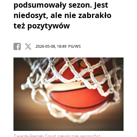
podsumowały sezon. Jest
niedosyt, ale nie zabrakło
też pozytywów
2026-05-08, 18:49 PG/WS
Twarde Pierniki Toruń zakończyły sezon/fot.