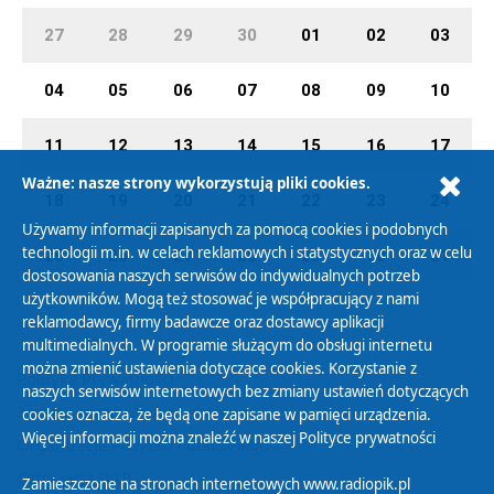
27
28
29
30
01
02
03
04
05
06
07
08
09
10
11
12
13
14
15
16
17
Ważne: nasze strony wykorzystują pliki cookies.
18
19
20
21
22
23
24
Używamy informacji zapisanych za pomocą cookies i podobnych
technologii m.in. w celach reklamowych i statystycznych oraz w celu
25
26
27
28
29
30
31
dostosowania naszych serwisów do indywidualnych potrzeb
użytkowników. Mogą też stosować je współpracujący z nami
reklamodawcy, firmy badawcze oraz dostawcy aplikacji
multimedialnych. W programie służącym do obsługi internetu
można zmienić ustawienia dotyczące cookies. Korzystanie z
Polityka Prywatności
naszych serwisów internetowych bez zmiany ustawień dotyczących
Zasady korzystania z Serwisu
cookies oznacza, że będą one zapisane w pamięci urządzenia.
Więcej informacji można znaleźć w naszej
Polityce prywatności
Organizacje Pożytku Publicznego
Cyfryzacja DAB+
Zamieszczone na stronach internetowych www.radiopik.pl