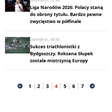
2026-08-01, 10:26
Liga Narodów 2026: Polacy staną
do obrony tytułu. Bardzo pewne
zwycięstwo w półfinale
2026-08-01, 08:50
Sukces triathlonistki z
Bydgoszczy. Roksana Słupek
została mistrzynią Europy
1
2
3
4
5
6
7