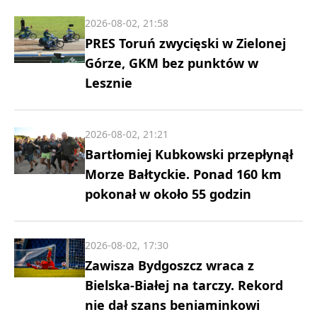
2026-08-02, 21:58
PRES Toruń zwycięski w Zielonej
Górze, GKM bez punktów w
Lesznie
2026-08-02, 21:21
Bartłomiej Kubkowski przepłynął
Morze Bałtyckie. Ponad 160 km
pokonał w około 55 godzin
2026-08-02, 17:30
Zawisza Bydgoszcz wraca z
Bielska-Białej na tarczy. Rekord
nie dał szans beniaminkowi