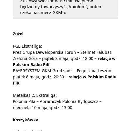
Żużlowy wieczór w PR PiK. Najpierw
będziemy towarzyszyć „Aniołom”, potem
czeka nas mecz GKM-u
Żużel
PGE Ekstraliga:
Pres Grupa Deweloperska Toruń – Stelmet Falubaz
Zielona Góra – piątek 8 maja, godz. 18:00 –
relacja w
Polskim Radiu PiK
BAYERSYSTEM GKM Grudziądz – Fogo Unia Leszno –
piątek 8 maja, godz. 20:30 –
relacja w Polskim Radiu
PiK
Metalkas 2. Ekstraliga:
Polonia Piła – Abramczyk Polonia Bydgoszcz –
niedziela 10 maja, godz. 13:00
Koszykówka