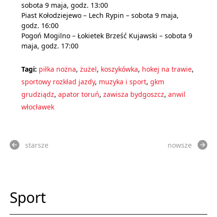
sobota 9 maja, godz. 13:00
Piast Kołodziejewo – Lech Rypin – sobota 9 maja,
godz. 16:00
Pogoń Mogilno – Łokietek Brześć Kujawski – sobota 9
maja, godz. 17:00
Tagi:
piłka nożna
,
żużel
,
koszykówka
,
hokej na trawie
,
sportowy rozkład jazdy
,
muzyka i sport
,
gkm
grudziądz
,
apator toruń
,
zawisza bydgoszcz
,
anwil
włocławek
starsze
nowsze
Sport