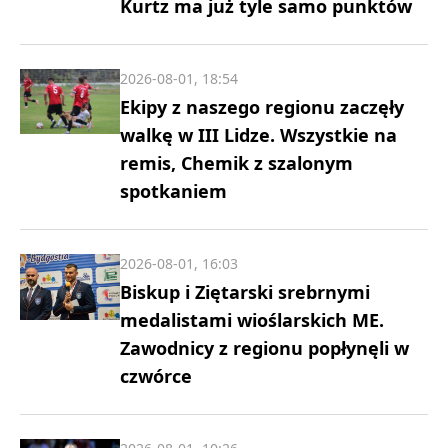
Kurtz ma już tyle samo punktów
2026-08-01, 18:54
Ekipy z naszego regionu zaczęły
walkę w III Lidze. Wszystkie na
remis, Chemik z szalonym
spotkaniem
2026-08-01, 16:03
Biskup i Ziętarski srebrnymi
medalistami wioślarskich ME.
Zawodnicy z regionu popłynęli w
czwórce