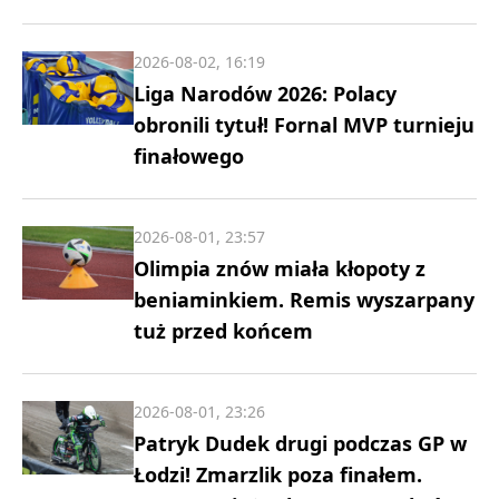
2026-08-02, 16:19
Liga Narodów 2026: Polacy
obronili tytuł! Fornal MVP turnieju
finałowego
2026-08-01, 23:57
Olimpia znów miała kłopoty z
beniaminkiem. Remis wyszarpany
tuż przed końcem
2026-08-01, 23:26
Patryk Dudek drugi podczas GP w
Łodzi! Zmarzlik poza finałem.