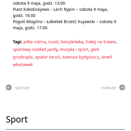
sobota 9 maja, godz. 13:00
Piast Kołodziejewo – Lech Rypin – sobota 9 maja,
godz. 16:00
Pogoń Mogilno – Łokietek Brześć Kujawski – sobota 9
maja, godz. 17:00
Tagi:
piłka nożna
,
żużel
,
koszykówka
,
hokej na trawie
,
sportowy rozkład jazdy
,
muzyka i sport
,
gkm
grudziądz
,
apator toruń
,
zawisza bydgoszcz
,
anwil
włocławek
starsze
nowsze
Sport