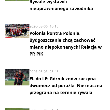
Rywale wystawili
nieuprawnionego zawodnika
2026-08-06, 10:15
Polonia kontra Polonia.
Bydgoszczanie chcą zachować
miano niepokonanych! Relacja w
PR PiK
2026-08-05, 23:48
El. do LE: Górnik znów zaczyna
dwumecz od porażki. Nieznaczna
przegrana na terenie rywala