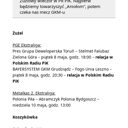
Żużlowy wieczór w PR PiK. Najpierw
będziemy towarzyszyć „Aniołom”, potem
czeka nas mecz GKM-u
Żużel
PGE Ekstraliga:
Pres Grupa Deweloperska Toruń – Stelmet Falubaz
Zielona Góra – piątek 8 maja, godz. 18:00 –
relacja w
Polskim Radiu PiK
BAYERSYSTEM GKM Grudziądz – Fogo Unia Leszno –
piątek 8 maja, godz. 20:30 –
relacja w Polskim Radiu
PiK
Metalkas 2. Ekstraliga:
Polonia Piła – Abramczyk Polonia Bydgoszcz –
niedziela 10 maja, godz. 13:00
Koszykówka