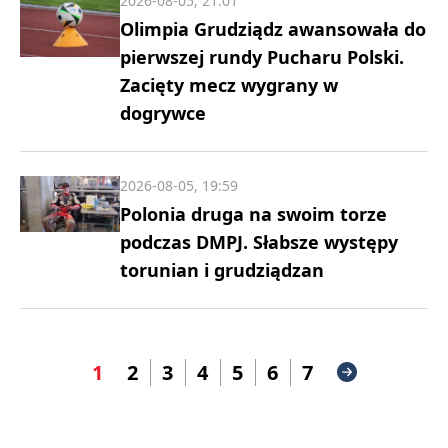
2026-08-05, 21:01
Olimpia Grudziądz awansowała do
pierwszej rundy Pucharu Polski.
Zacięty mecz wygrany w
dogrywce
2026-08-05, 19:59
Polonia druga na swoim torze
podczas DMPJ. Słabsze występy
torunian i grudziądzan
1
2
3
4
5
6
7