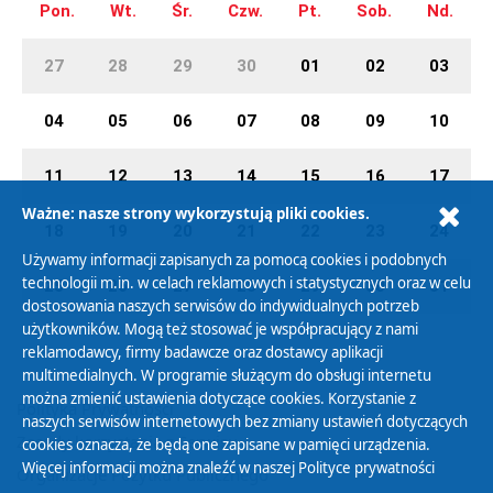
Pon.
Wt.
Śr.
Czw.
Pt.
Sob.
Nd.
27
28
29
30
01
02
03
04
05
06
07
08
09
10
11
12
13
14
15
16
17
Ważne: nasze strony wykorzystują pliki cookies.
18
19
20
21
22
23
24
Używamy informacji zapisanych za pomocą cookies i podobnych
technologii m.in. w celach reklamowych i statystycznych oraz w celu
25
26
27
28
29
30
31
dostosowania naszych serwisów do indywidualnych potrzeb
użytkowników. Mogą też stosować je współpracujący z nami
reklamodawcy, firmy badawcze oraz dostawcy aplikacji
multimedialnych. W programie służącym do obsługi internetu
można zmienić ustawienia dotyczące cookies. Korzystanie z
Polityka Prywatności
naszych serwisów internetowych bez zmiany ustawień dotyczących
Zasady korzystania z Serwisu
cookies oznacza, że będą one zapisane w pamięci urządzenia.
Więcej informacji można znaleźć w naszej
Polityce prywatności
Organizacje Pożytku Publicznego