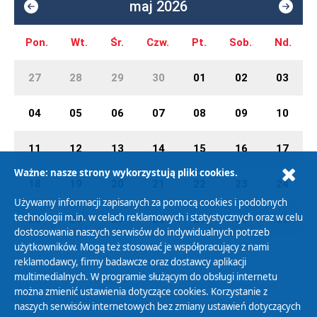
maj 2026
Pon.
Wt.
Śr.
Czw.
Pt.
Sob.
Nd.
27
28
29
30
01
02
03
04
05
06
07
08
09
10
11
12
13
14
15
16
17
Ważne: nasze strony wykorzystują pliki cookies.
18
19
20
21
22
23
24
Używamy informacji zapisanych za pomocą cookies i podobnych
technologii m.in. w celach reklamowych i statystycznych oraz w celu
25
26
27
28
29
30
31
dostosowania naszych serwisów do indywidualnych potrzeb
użytkowników. Mogą też stosować je współpracujący z nami
reklamodawcy, firmy badawcze oraz dostawcy aplikacji
multimedialnych. W programie służącym do obsługi internetu
można zmienić ustawienia dotyczące cookies. Korzystanie z
Polityka Prywatności
naszych serwisów internetowych bez zmiany ustawień dotyczących