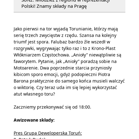
Polski! Znamy składy na Pragę
Jako pierwsi na tor wyjadą Torunianie, którzy mają
serię trzech zwycięstw z rzędu. Szansa na kolejny
triumf jest spora. Falubaz bardzo źle wszedł w
rozgrywki, wygrywając tylko raz i to z Krono-Plast
Włókniarzem Częstochowa. „Anioły” niewątpliwie są
faworytem. Pytanie, jak „Anioły” poradzą sobie na
Motoarenie. Dwa poprzednie starcia przyniosły
kibicom sporo emocji, gdyż podopieczni Piotra
Barona praktycznie do samego końca musieli walczyć
o wiktorię. Czy teraz uda im się lepiej wykorzystać
atut własnego toru?
Zaczniemy przekonywać się od 18:00.
Awizowane składy:
Pres Grupa Deweloperska Toruń: