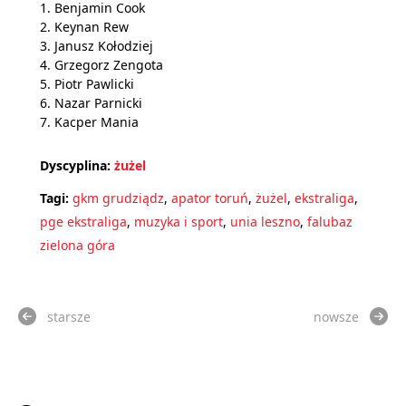
1. Benjamin Cook
2. Keynan Rew
3. Janusz Kołodziej
4. Grzegorz Zengota
5. Piotr Pawlicki
6. Nazar Parnicki
7. Kacper Mania
Dyscyplina:
żużel
Tagi:
gkm grudziądz
,
apator toruń
,
żużel
,
ekstraliga
,
pge ekstraliga
,
muzyka i sport
,
unia leszno
,
falubaz
zielona góra
starsze
nowsze