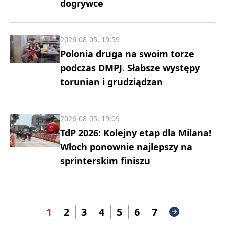
dogrywce
2026-08-05, 19:59
Polonia druga na swoim torze
podczas DMPJ. Słabsze występy
torunian i grudziądzan
2026-08-05, 19:09
TdP 2026: Kolejny etap dla Milana!
Włoch ponownie najlepszy na
sprinterskim finiszu
1
2
3
4
5
6
7