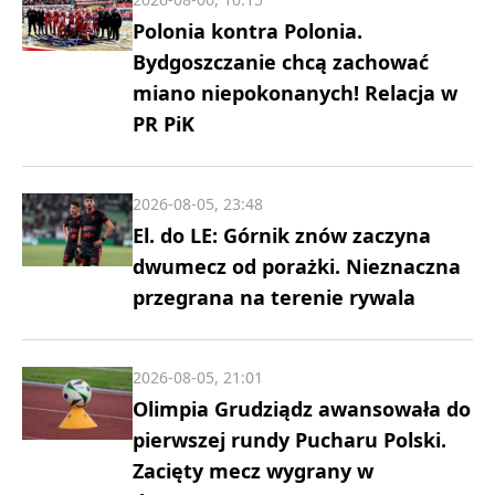
Polonia kontra Polonia.
Bydgoszczanie chcą zachować
miano niepokonanych! Relacja w
PR PiK
2026-08-05, 23:48
El. do LE: Górnik znów zaczyna
dwumecz od porażki. Nieznaczna
przegrana na terenie rywala
2026-08-05, 21:01
Olimpia Grudziądz awansowała do
pierwszej rundy Pucharu Polski.
Zacięty mecz wygrany w