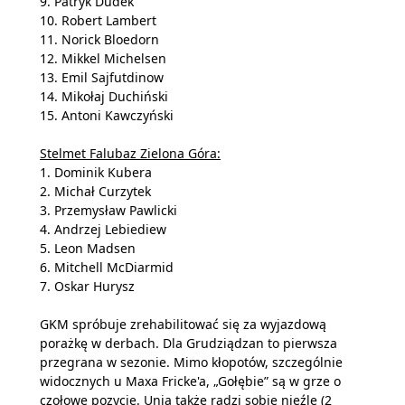
9. Patryk Dudek
10. Robert Lambert
11. Norick Bloedorn
12. Mikkel Michelsen
13. Emil Sajfutdinow
14. Mikołaj Duchiński
15. Antoni Kawczyński
Stelmet Falubaz Zielona Góra:
1. Dominik Kubera
2. Michał Curzytek
3. Przemysław Pawlicki
4. Andrzej Lebiediew
5. Leon Madsen
6. Mitchell McDiarmid
7. Oskar Hurysz
GKM spróbuje zrehabilitować się za wyjazdową
porażkę w derbach. Dla Grudziądzan to pierwsza
przegrana w sezonie. Mimo kłopotów, szczególnie
widocznych u Maxa Fricke'a, „Gołębie” są w grze o
czołowe pozycje. Unia także radzi sobie nieźle (2