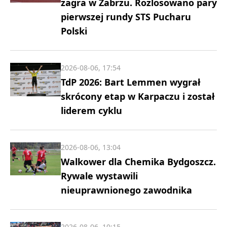
zagra w Zabrzu. Rozlosowano pary
pierwszej rundy STS Pucharu
Polski
2026-08-06, 17:54
TdP 2026: Bart Lemmen wygrał
skrócony etap w Karpaczu i został
liderem cyklu
2026-08-06, 13:04
Walkower dla Chemika Bydgoszcz.
Rywale wystawili
nieuprawnionego zawodnika
2026-08-06, 10:15