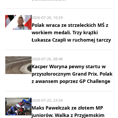
2026-07-26, 10:29
Polak wraca ze strzeleckich MŚ z
workiem medali. Trzy krążki
Łukasza Czapli w ruchomej tarczy
2026-07-26, 08:48
Kacper Woryna pewny startu w
przyszłorocznym Grand Prix. Polak
z awansem poprzez GP Challenge
2026-07-25, 23:34
Maks Pawełczak ze złotem MP
juniorów. Walka z Przyjemskim