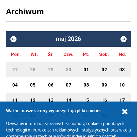
Archiwum
maj 2026
Pon.
Wt.
Śr.
Czw.
Pt.
Sob.
Nd.
27
28
29
30
01
02
03
04
05
06
07
08
09
10
11
12
13
14
15
16
17
Ważne: nasze strony wykorzystują pliki cookies.
18
19
20
21
22
23
24
Używamy informacji zapisanych za pomocą cookies i podobnych
technologii m.in. w celach reklamowych i statystycznych oraz w celu
25
26
27
28
29
30
31
dostosowania naszych serwisów do indywidualnych potrzeb