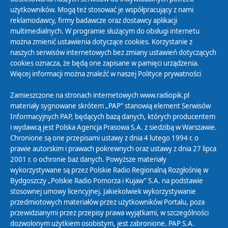
użytkowników. Mogą też stosować je współpracujący z nami
reklamodawcy, firmy badawcze oraz dostawcy aplikacji
multimedialnych. W programie służącym do obsługi internetu
można zmienić ustawienia dotyczące cookies. Korzystanie z
Polityka Prywatności
naszych serwisów internetowych bez zmiany ustawień dotyczących
Zasady korzystania z Serwisu
cookies oznacza, że będą one zapisane w pamięci urządzenia.
Więcej informacji można znaleźć w naszej
Polityce prywatności
Organizacje Pożytku Publicznego
Cyfryzacja DAB+
Zamieszczone na stronach internetowych www.radiopik.pl
materiały sygnowane skrótem „PAP” stanowią element Serwisów
Polityka ochrony danych osobowych
Informacyjnych PAP, będących bazą danych, których producentem
Abonament
i wydawcą jest Polska Agencja Prasowa S.A. z siedzibą w Warszawie.
Zamówienia publiczne
Chronione są one przepisami ustawy z dnia 4 lutego 1994 r. o
prawie autorskim i prawach pokrewnych oraz ustawy z dnia 27 lipca
2001 r. o ochronie baz danych. Powyższe materiały
Biuletyn Informacji Publicznej
wykorzystywane są przez Polskie Radio Regionalną Rozgłośnię w
Bydgoszczy „Polskie Radio Pomorza i Kujaw” S.A. na podstawie
stosownej umowy licencyjnej. Jakiekolwiek wykorzystywanie
przedmiotowych materiałów przez użytkowników Portalu, poza
przewidzianymi przez przepisy prawa wyjątkami, w szczególności
dozwolonym użytkiem osobistym, jest zabronione. PAP S.A.