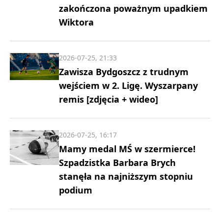
zakończona poważnym upadkiem
Wiktora
2026-07-25, 21:33
Zawisza Bydgoszcz z trudnym
wejściem w 2. Ligę. Wyszarpany
remis [zdjęcia + wideo]
2026-07-25, 16:17
Mamy medal MŚ w szermierce!
Szpadzistka Barbara Brych
stanęła na najniższym stopniu
podium