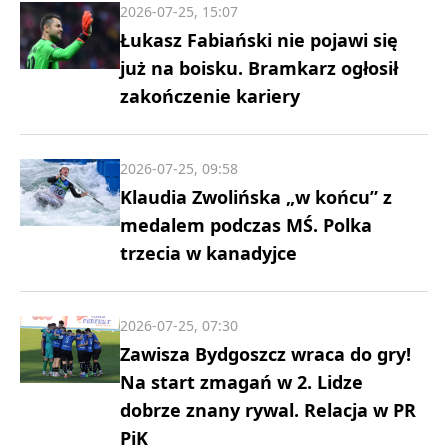
2026-07-25, 15:07
Łukasz Fabiański nie pojawi się
już na boisku. Bramkarz ogłosił
zakończenie kariery
2026-07-25, 09:58
Klaudia Zwolińska „w końcu” z
medalem podczas MŚ. Polka
trzecia w kanadyjce
2026-07-25, 07:30
Zawisza Bydgoszcz wraca do gry!
Na start zmagań w 2. Lidze
dobrze znany rywal. Relacja w PR
PiK