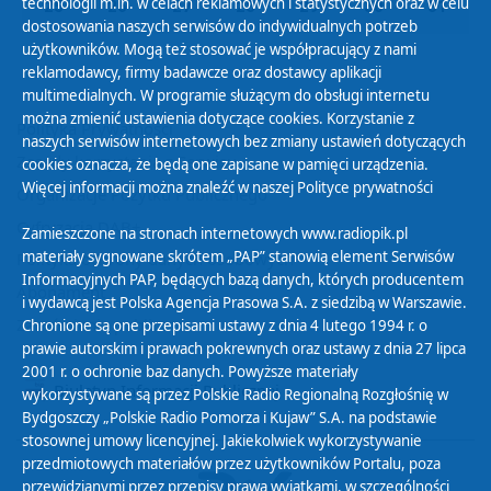
technologii m.in. w celach reklamowych i statystycznych oraz w celu
25
26
27
28
29
30
31
dostosowania naszych serwisów do indywidualnych potrzeb
użytkowników. Mogą też stosować je współpracujący z nami
reklamodawcy, firmy badawcze oraz dostawcy aplikacji
multimedialnych. W programie służącym do obsługi internetu
można zmienić ustawienia dotyczące cookies. Korzystanie z
Polityka Prywatności
naszych serwisów internetowych bez zmiany ustawień dotyczących
Zasady korzystania z Serwisu
cookies oznacza, że będą one zapisane w pamięci urządzenia.
Więcej informacji można znaleźć w naszej
Polityce prywatności
Organizacje Pożytku Publicznego
Cyfryzacja DAB+
Zamieszczone na stronach internetowych www.radiopik.pl
materiały sygnowane skrótem „PAP” stanowią element Serwisów
Polityka ochrony danych osobowych
Informacyjnych PAP, będących bazą danych, których producentem
Abonament
i wydawcą jest Polska Agencja Prasowa S.A. z siedzibą w Warszawie.
Zamówienia publiczne
Chronione są one przepisami ustawy z dnia 4 lutego 1994 r. o
prawie autorskim i prawach pokrewnych oraz ustawy z dnia 27 lipca
2001 r. o ochronie baz danych. Powyższe materiały
Biuletyn Informacji Publicznej
wykorzystywane są przez Polskie Radio Regionalną Rozgłośnię w
Bydgoszczy „Polskie Radio Pomorza i Kujaw” S.A. na podstawie
stosownej umowy licencyjnej. Jakiekolwiek wykorzystywanie
przedmiotowych materiałów przez użytkowników Portalu, poza
przewidzianymi przez przepisy prawa wyjątkami, w szczególności