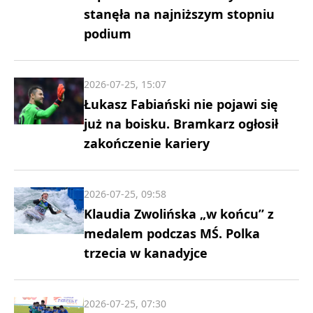
stanęła na najniższym stopniu
podium
2026-07-25, 15:07
Łukasz Fabiański nie pojawi się
już na boisku. Bramkarz ogłosił
zakończenie kariery
2026-07-25, 09:58
Klaudia Zwolińska „w końcu” z
medalem podczas MŚ. Polka
trzecia w kanadyjce
2026-07-25, 07:30