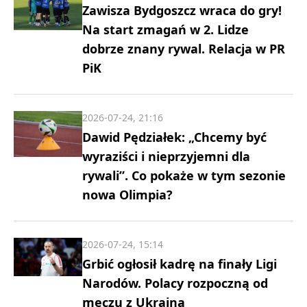
Zawisza Bydgoszcz wraca do gry!
Na start zmagań w 2. Lidze
dobrze znany rywal. Relacja w PR
PiK
2026-07-24, 21:16
Dawid Pędziałek: „Chcemy być
wyraziści i nieprzyjemni dla
rywali”. Co pokaże w tym sezonie
nowa Olimpia?
2026-07-24, 15:14
Grbić ogłosił kadrę na finały Ligi
Narodów. Polacy rozpoczną od
meczu z Ukrainą