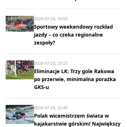
2026-07-24, 10:03
Sportowy weekendowy rozkład
jazdy – co czeka regionalne
zespoły?
2026-07-23, 23:22
Eliminacje LK: Trzy gole Rakowa
po przerwie, minimalna porażka
GKS-u
2026-07-23, 22:49
Polak wicemistrzem świata w
kajakarstwie górskim! Największy