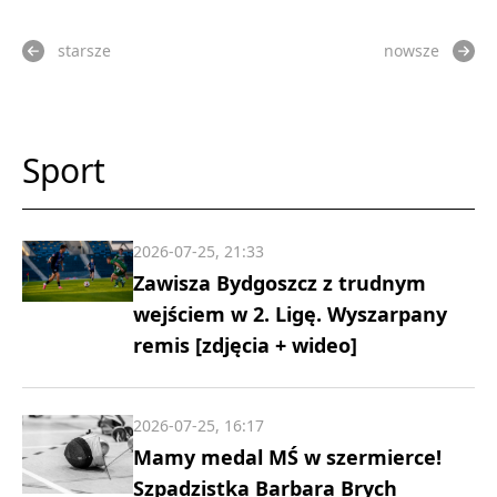
starsze
nowsze
Sport
2026-07-25, 21:33
Zawisza Bydgoszcz z trudnym
wejściem w 2. Ligę. Wyszarpany
remis [zdjęcia + wideo]
2026-07-25, 16:17
Mamy medal MŚ w szermierce!
Szpadzistka Barbara Brych