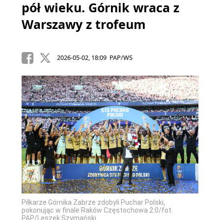
pół wieku. Górnik wraca z
Warszawy z trofeum
2026-05-02, 18:09 PAP/WS
Piłkarze Górnika Zabrze zdobyli Puchar Polski,
pokonując w finale Raków Częstochowa 2:0/fot.
PAP/Leszek Szymański