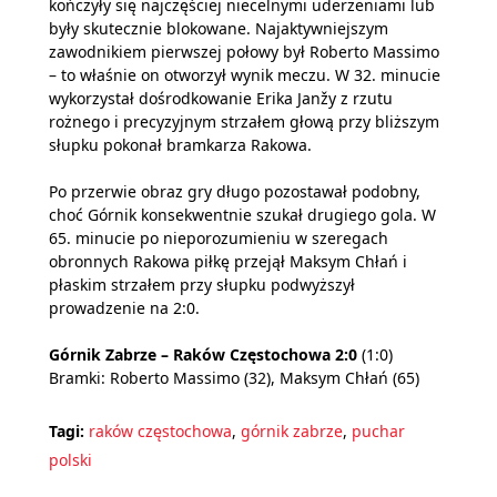
kończyły się najczęściej niecelnymi uderzeniami lub
były skutecznie blokowane. Najaktywniejszym
zawodnikiem pierwszej połowy był Roberto Massimo
– to właśnie on otworzył wynik meczu. W 32. minucie
wykorzystał dośrodkowanie Erika Janžy z rzutu
rożnego i precyzyjnym strzałem głową przy bliższym
słupku pokonał bramkarza Rakowa.
Po przerwie obraz gry długo pozostawał podobny,
choć Górnik konsekwentnie szukał drugiego gola. W
65. minucie po nieporozumieniu w szeregach
obronnych Rakowa piłkę przejął Maksym Chłań i
płaskim strzałem przy słupku podwyższył
prowadzenie na 2:0.
Górnik Zabrze – Raków Częstochowa 2:0
(1:0)
Bramki: Roberto Massimo (32), Maksym Chłań (65)
Tagi:
raków częstochowa
,
górnik zabrze
,
puchar
polski