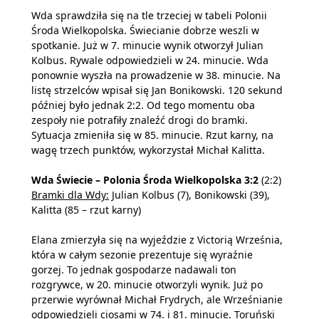
Wda sprawdziła się na tle trzeciej w tabeli Polonii
Środa Wielkopolska. Świecianie dobrze weszli w
spotkanie. Już w 7. minucie wynik otworzył Julian
Kolbus. Rywale odpowiedzieli w 24. minucie. Wda
ponownie wyszła na prowadzenie w 38. minucie. Na
listę strzelców wpisał się Jan Bonikowski. 120 sekund
później było jednak 2:2. Od tego momentu oba
zespoły nie potrafiły znaleźć drogi do bramki.
Sytuacja zmieniła się w 85. minucie. Rzut karny, na
wagę trzech punktów, wykorzystał Michał Kalitta.
Wda Świecie – Polonia Środa Wielkopolska 3:2
(2:2)
Bramki dla Wdy:
Julian Kolbus (7), Bonikowski (39),
Kalitta (85 – rzut karny)
Elana zmierzyła się na wyjeździe z Victorią Września,
która w całym sezonie prezentuje się wyraźnie
gorzej. To jednak gospodarze nadawali ton
rozgrywce, w 20. minucie otworzyli wynik. Już po
przerwie wyrównał Michał Frydrych, ale Wrześnianie
odpowiedzieli ciosami w 74. i 81. minucie. Toruński