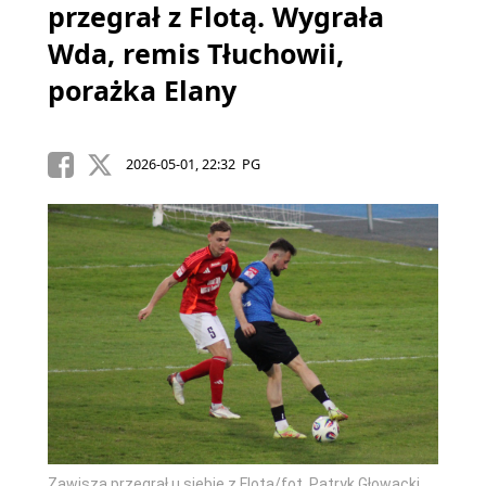
przegrał z Flotą. Wygrała
Wda, remis Tłuchowii,
porażka Elany
2026-05-01, 22:32 PG
Zawisza przegrał u siebie z Flotą/fot. Patryk Głowacki