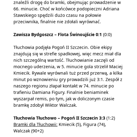
znaleźli drogę do bramki, obejmując prowadzenie w
66. minucie. Choć w końcówce podopieczni Adriana
Stawskiego spędzili dużo czasu na połowie
przeciwnika, finalnie nie zdołali wyrównać.
Zawisza Bydgoszcz – Flota Świnoujście 0:1
(0:0)
Tłuchowia podjęła Pogoń II Szczecin. Obie ekipy
znajdują się w strefie spadkowej, więc mecz miał dla
nich szczególną wartość. Tłuchowianie zaczęli od
mocnego uderzenia, w 5. minucie gola strzelił Maciej
Kmiecik. Rywale wyrównali tuż przed przerwą, a kilka
minut po wznowieniu gry prowadzili już 3:1. Zespół z
naszego regionu złapał kontakt w 74. minucie po
trafieniu Damiana Figury. Finalnie beniaminek
wyszarpał remis, po tym, jak w doliczonym czasie
bramkę zdobył Wiktor Walczak.
Tłuchowia Tłuchowo – Pogoń II Szczecin 3:3
(1:2)
Bramki dla Tłuchowii:
Kmiecik (5), Figura (74),
Walczak (90+2)