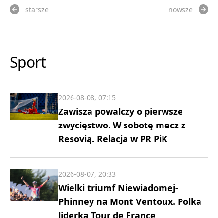
starsze
nowsze
Sport
2026-08-08, 07:15
Zawisza powalczy o pierwsze
zwycięstwo. W sobotę mecz z
Resovią. Relacja w PR PiK
2026-08-07, 20:33
Wielki triumf Niewiadomej-
Phinney na Mont Ventoux. Polka
liderką Tour de France