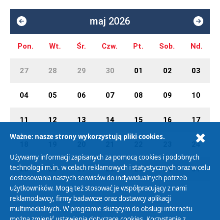
maj 2026
Pon.
Wt.
Śr.
Czw.
Pt.
Sob.
Nd.
27
28
29
30
01
02
03
04
05
06
07
08
09
10
11
12
13
14
15
16
17
Ważne: nasze strony wykorzystują pliki cookies.
18
19
20
21
22
23
24
Używamy informacji zapisanych za pomocą cookies i podobnych
technologii m.in. w celach reklamowych i statystycznych oraz w celu
25
26
27
28
29
30
31
dostosowania naszych serwisów do indywidualnych potrzeb
użytkowników. Mogą też stosować je współpracujący z nami
reklamodawcy, firmy badawcze oraz dostawcy aplikacji
multimedialnych. W programie służącym do obsługi internetu
można zmienić ustawienia dotyczące cookies. Korzystanie z