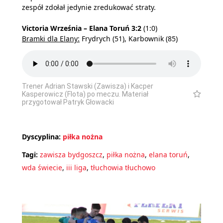
zespół zdołał jedynie zredukować straty.
Victoria Września – Elana Toruń 3:2
(1:0)
Bramki dla Elany:
Frydrych (51), Karbownik (85)
Trener Adrian Stawski (Zawisza) i Kacper
Kasperowicz (Flota) po meczu. Materiał
przygotował Patryk Głowacki
Dyscyplina:
piłka nożna
Tagi:
zawisza bydgoszcz
,
piłka nożna
,
elana toruń
,
wda świecie
,
iii liga
,
tłuchowia tłuchowo