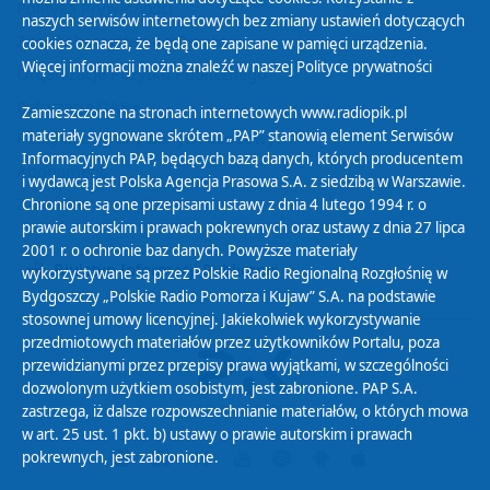
Polityka Prywatności
naszych serwisów internetowych bez zmiany ustawień dotyczących
Zasady korzystania z Serwisu
cookies oznacza, że będą one zapisane w pamięci urządzenia.
Więcej informacji można znaleźć w naszej
Polityce prywatności
Organizacje Pożytku Publicznego
Cyfryzacja DAB+
Zamieszczone na stronach internetowych www.radiopik.pl
materiały sygnowane skrótem „PAP” stanowią element Serwisów
Polityka ochrony danych osobowych
Informacyjnych PAP, będących bazą danych, których producentem
Abonament
i wydawcą jest Polska Agencja Prasowa S.A. z siedzibą w Warszawie.
Zamówienia publiczne
Chronione są one przepisami ustawy z dnia 4 lutego 1994 r. o
prawie autorskim i prawach pokrewnych oraz ustawy z dnia 27 lipca
2001 r. o ochronie baz danych. Powyższe materiały
Biuletyn Informacji Publicznej
wykorzystywane są przez Polskie Radio Regionalną Rozgłośnię w
Bydgoszczy „Polskie Radio Pomorza i Kujaw” S.A. na podstawie
stosownej umowy licencyjnej. Jakiekolwiek wykorzystywanie
przedmiotowych materiałów przez użytkowników Portalu, poza
przewidzianymi przez przepisy prawa wyjątkami, w szczególności
dozwolonym użytkiem osobistym, jest zabronione. PAP S.A.
zastrzega, iż dalsze rozpowszechnianie materiałów, o których mowa
w art. 25 ust. 1 pkt. b) ustawy o prawie autorskim i prawach
pokrewnych, jest zabronione.