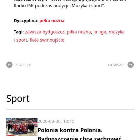
Radiu PiK podczas audycji „Muzyka i sport”.
Dyscyplina:
piłka nożna
Tagi:
zawisza bydgoszcz
,
piłka nożna
,
iii liga
,
muzyka
i sport
,
flota świnoujście
starsze
nowsze
Sport
2026-08-06, 10:15
Polonia kontra Polonia.
Bydgoszczanie chcą zachować