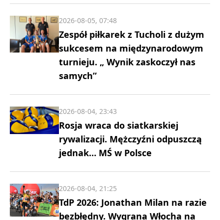
2026-08-05, 07:48
Zespół piłkarek z Tucholi z dużym
sukcesem na międzynarodowym
turnieju. „ Wynik zaskoczył nas
samych”
2026-08-04, 23:43
Rosja wraca do siatkarskiej
rywalizacji. Mężczyźni odpuszczą
jednak… MŚ w Polsce
2026-08-04, 21:25
TdP 2026: Jonathan Milan na razie
bezbłędny. Wygrana Włocha na