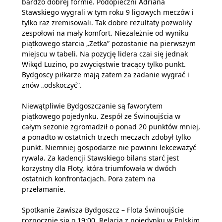
bardzo dobrej formie. Podopieczni Adriana
Stawskiego wygrali w tym roku 9 ligowych meczów i
tylko raz zremisowali. Tak dobre rezultaty pozwoliły
zespołowi na mały komfort. Niezależnie od wyniku
piątkowego starcia „Zetka” pozostanie na pierwszym
miejscu w tabeli. Na pozycję lidera czai się jednak
Wikęd Luzino, po zwycięstwie tracący tylko punkt.
Bydgoscy piłkarze mają zatem za zadanie wygrać i
znów „odskoczyć”.
Niewątpliwie Bydgoszczanie są faworytem
piątkowego pojedynku. Zespół ze Świnoujścia w
całym sezonie zgromadził o ponad 20 punktów mniej,
a ponadto w ostatnich trzech meczach zdobył tylko
punkt. Niemniej gospodarze nie powinni lekceważyć
rywala. Za kadencji Stawskiego bilans starć jest
korzystny dla Floty, która triumfowała w dwóch
ostatnich konfrontacjach. Pora zatem na
przełamanie.
Spotkanie Zawisza Bydgoszcz – Flota Świnoujście
rozpocznie się o 19:00. Relacja z pojedynku w Polskim