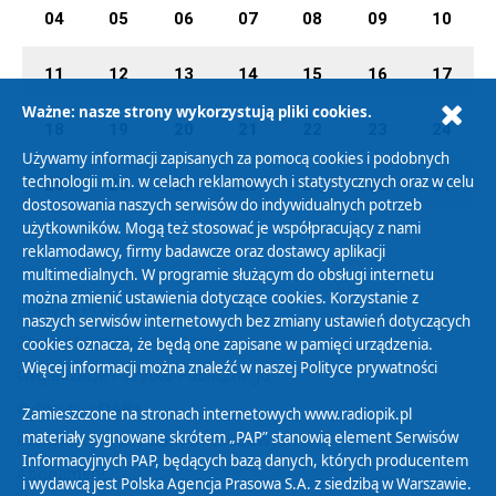
04
05
06
07
08
09
10
11
12
13
14
15
16
17
Ważne: nasze strony wykorzystują pliki cookies.
18
19
20
21
22
23
24
Używamy informacji zapisanych za pomocą cookies i podobnych
technologii m.in. w celach reklamowych i statystycznych oraz w celu
25
26
27
28
29
30
31
dostosowania naszych serwisów do indywidualnych potrzeb
użytkowników. Mogą też stosować je współpracujący z nami
reklamodawcy, firmy badawcze oraz dostawcy aplikacji
multimedialnych. W programie służącym do obsługi internetu
można zmienić ustawienia dotyczące cookies. Korzystanie z
Polityka Prywatności
naszych serwisów internetowych bez zmiany ustawień dotyczących
Zasady korzystania z Serwisu
cookies oznacza, że będą one zapisane w pamięci urządzenia.
Więcej informacji można znaleźć w naszej
Polityce prywatności
Organizacje Pożytku Publicznego
Cyfryzacja DAB+
Zamieszczone na stronach internetowych www.radiopik.pl
materiały sygnowane skrótem „PAP” stanowią element Serwisów
Polityka ochrony danych osobowych
Informacyjnych PAP, będących bazą danych, których producentem
Abonament
i wydawcą jest Polska Agencja Prasowa S.A. z siedzibą w Warszawie.