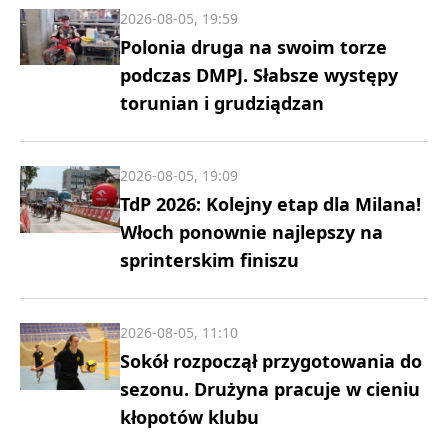
2026-08-05, 19:59
Polonia druga na swoim torze
podczas DMPJ. Słabsze występy
torunian i grudziądzan
2026-08-05, 19:09
TdP 2026: Kolejny etap dla Milana!
Włoch ponownie najlepszy na
sprinterskim finiszu
2026-08-05, 11:10
Sokół rozpoczął przygotowania do
sezonu. Drużyna pracuje w cieniu
kłopotów klubu