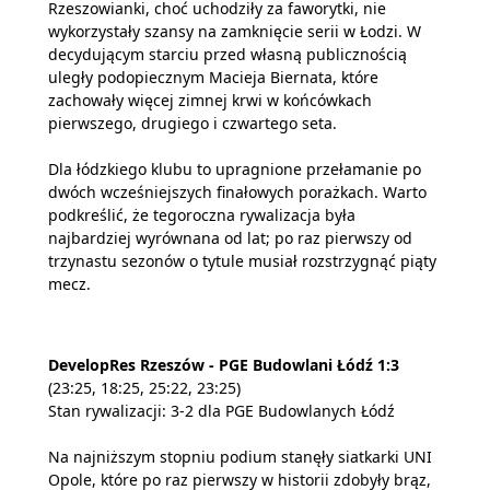
Rzeszowianki, choć uchodziły za faworytki, nie
wykorzystały szansy na zamknięcie serii w Łodzi. W
decydującym starciu przed własną publicznością
uległy podopiecznym Macieja Biernata, które
zachowały więcej zimnej krwi w końcówkach
pierwszego, drugiego i czwartego seta.
Dla łódzkiego klubu to upragnione przełamanie po
dwóch wcześniejszych finałowych porażkach. Warto
podkreślić, że tegoroczna rywalizacja była
najbardziej wyrównana od lat; po raz pierwszy od
trzynastu sezonów o tytule musiał rozstrzygnąć piąty
mecz.
DevelopRes Rzeszów - PGE Budowlani Łódź 1:3
(23:25, 18:25, 25:22, 23:25)
Stan rywalizacji: 3-2 dla PGE Budowlanych Łódź
Na najniższym stopniu podium stanęły siatkarki UNI
Opole, które po raz pierwszy w historii zdobyły brąz,