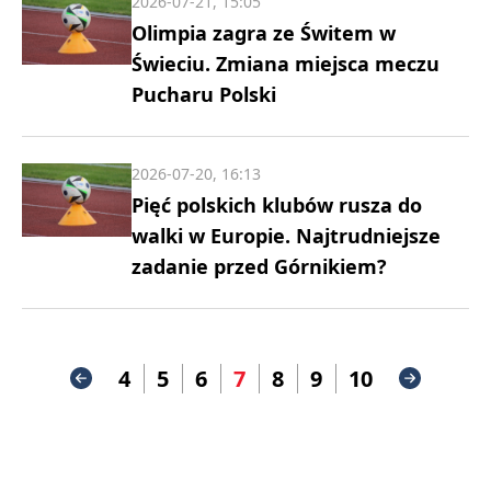
2026-07-21, 15:05
Olimpia zagra ze Świtem w
Świeciu. Zmiana miejsca meczu
Pucharu Polski
2026-07-20, 16:13
Pięć polskich klubów rusza do
walki w Europie. Najtrudniejsze
zadanie przed Górnikiem?
4
5
6
7
8
9
10