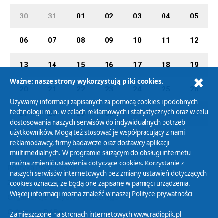
30
31
01
02
03
04
05
06
07
08
09
10
11
12
13
14
15
16
17
18
19
Ważne: nasze strony wykorzystują pliki cookies.
20
21
22
23
24
25
26
Używamy informacji zapisanych za pomocą cookies i podobnych
technologii m.in. w celach reklamowych i statystycznych oraz w celu
27
28
29
30
01
02
03
dostosowania naszych serwisów do indywidualnych potrzeb
użytkowników. Mogą też stosować je współpracujący z nami
reklamodawcy, firmy badawcze oraz dostawcy aplikacji
multimedialnych. W programie służącym do obsługi internetu
można zmienić ustawienia dotyczące cookies. Korzystanie z
Polityka Prywatności
naszych serwisów internetowych bez zmiany ustawień dotyczących
Zasady korzystania z Serwisu
cookies oznacza, że będą one zapisane w pamięci urządzenia.
Więcej informacji można znaleźć w naszej
Polityce prywatności
Organizacje Pożytku Publicznego
Cyfryzacja DAB+
Zamieszczone na stronach internetowych www.radiopik.pl