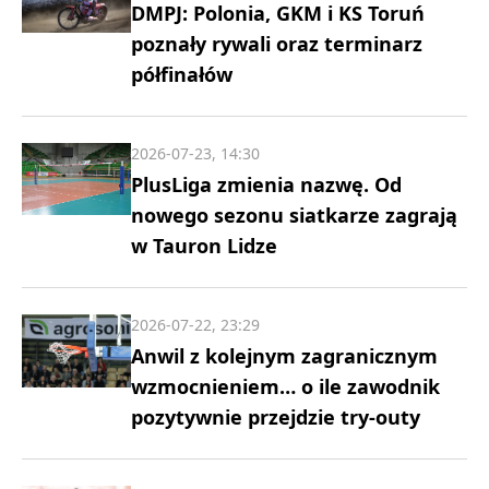
DMPJ: Polonia, GKM i KS Toruń
poznały rywali oraz terminarz
półfinałów
2026-07-23, 14:30
PlusLiga zmienia nazwę. Od
nowego sezonu siatkarze zagrają
w Tauron Lidze
2026-07-22, 23:29
Anwil z kolejnym zagranicznym
wzmocnieniem… o ile zawodnik
pozytywnie przejdzie try-outy