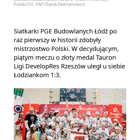
Polski/fot. PAP/Darek Delmanowicz
Siatkarki PGE Budowlanych Łódź po
raz pierwszy w historii zdobyły
mistrzostwo Polski. W decydującym,
piątym meczu o złoty medal Tauron
Ligi DevelopRes Rzeszów uległ u siebie
Łodziankom 1:3.