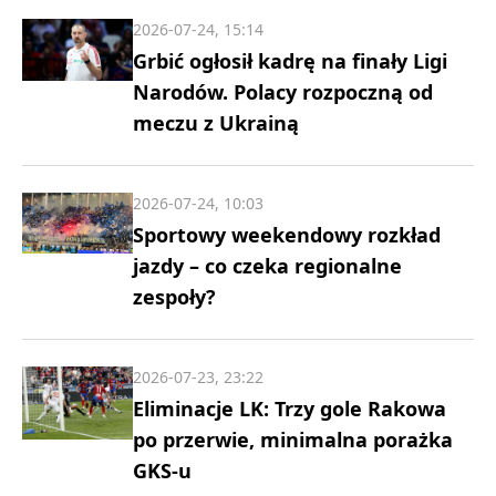
2026-07-24, 15:14
Grbić ogłosił kadrę na finały Ligi
Narodów. Polacy rozpoczną od
meczu z Ukrainą
2026-07-24, 10:03
Sportowy weekendowy rozkład
jazdy – co czeka regionalne
zespoły?
2026-07-23, 23:22
Eliminacje LK: Trzy gole Rakowa
po przerwie, minimalna porażka
GKS-u