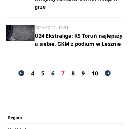
grze
2026-07-21, 19:31
U24 Ekstraliga: KS Toruń najlepszy
u siebie. GKM z podium w Lesznie
4
5
6
7
8
9
10
Region