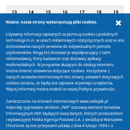
13
14
15
16
17
18
19
Ważne: nasze strony wykorzystują pliki cookies.
20
21
22
23
24
25
26
Używamy informacji zapisanych za pomocą cookies i podobnych
technologii m.in. w celach reklamowych i statystycznych oraz w celu
27
28
29
30
01
02
03
dostosowania naszych serwisów do indywidualnych potrzeb
użytkowników. Mogą też stosować je współpracujący z nami
reklamodawcy, firmy badawcze oraz dostawcy aplikacji
multimedialnych. W programie służącym do obsługi internetu
można zmienić ustawienia dotyczące cookies. Korzystanie z
Polityka Prywatności
naszych serwisów internetowych bez zmiany ustawień dotyczących
Zasady korzystania z Serwisu
cookies oznacza, że będą one zapisane w pamięci urządzenia.
Więcej informacji można znaleźć w naszej
Polityce prywatności
Organizacje Pożytku Publicznego
Cyfryzacja DAB+
Zamieszczone na stronach internetowych www.radiopik.pl
materiały sygnowane skrótem „PAP” stanowią element Serwisów
Polityka ochrony danych osobowych
Informacyjnych PAP, będących bazą danych, których producentem
Abonament
i wydawcą jest Polska Agencja Prasowa S.A. z siedzibą w Warszawie.
Zamówienia publiczne
Chronione są one przepisami ustawy z dnia 4 lutego 1994 r. o