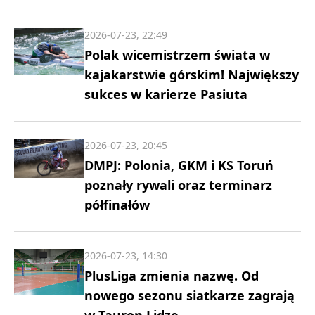
2026-07-23, 22:49
Polak wicemistrzem świata w
kajakarstwie górskim! Największy
sukces w karierze Pasiuta
2026-07-23, 20:45
DMPJ: Polonia, GKM i KS Toruń
poznały rywali oraz terminarz
półfinałów
2026-07-23, 14:30
PlusLiga zmienia nazwę. Od
nowego sezonu siatkarze zagrają
w Tauron Lidze