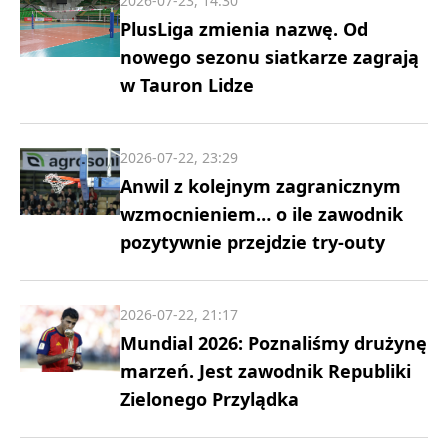
2026-07-23, 14:30
PlusLiga zmienia nazwę. Od
nowego sezonu siatkarze zagrają
w Tauron Lidze
2026-07-22, 23:29
Anwil z kolejnym zagranicznym
wzmocnieniem… o ile zawodnik
pozytywnie przejdzie try-outy
2026-07-22, 21:17
Mundial 2026: Poznaliśmy drużynę
marzeń. Jest zawodnik Republiki
Zielonego Przylądka