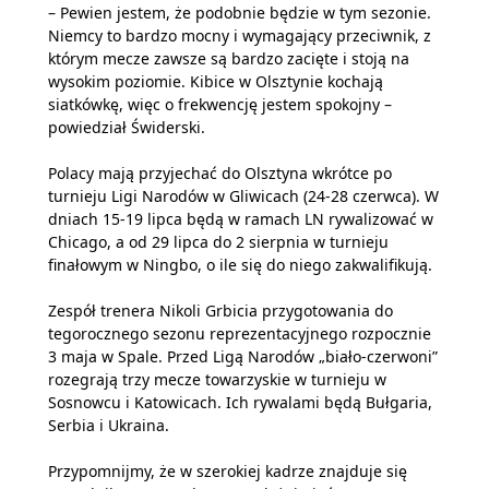
– Pewien jestem, że podobnie będzie w tym sezonie.
Niemcy to bardzo mocny i wymagający przeciwnik, z
którym mecze zawsze są bardzo zacięte i stoją na
wysokim poziomie. Kibice w Olsztynie kochają
siatkówkę, więc o frekwencję jestem spokojny –
powiedział Świderski.
Polacy mają przyjechać do Olsztyna wkrótce po
turnieju Ligi Narodów w Gliwicach (24-28 czerwca). W
dniach 15-19 lipca będą w ramach LN rywalizować w
Chicago, a od 29 lipca do 2 sierpnia w turnieju
finałowym w Ningbo, o ile się do niego zakwalifikują.
Zespół trenera Nikoli Grbicia przygotowania do
tegorocznego sezonu reprezentacyjnego rozpocznie
3 maja w Spale. Przed Ligą Narodów „biało-czerwoni”
rozegrają trzy mecze towarzyskie w turnieju w
Sosnowcu i Katowicach. Ich rywalami będą Bułgaria,
Serbia i Ukraina.
Przypomnijmy, że w szerokiej kadrze znajduje się