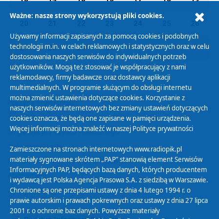
Ważne: nasze strony wykorzystują pliki cookies.
20
21
22
23
24
25
26
Używamy informacji zapisanych za pomocą cookies i podobnych
technologii m.in. w celach reklamowych i statystycznych oraz w celu
27
28
29
30
01
02
03
dostosowania naszych serwisów do indywidualnych potrzeb
użytkowników. Mogą też stosować je współpracujący z nami
reklamodawcy, firmy badawcze oraz dostawcy aplikacji
multimedialnych. W programie służącym do obsługi internetu
można zmienić ustawienia dotyczące cookies. Korzystanie z
Polityka Prywatności
naszych serwisów internetowych bez zmiany ustawień dotyczących
Zasady korzystania z Serwisu
cookies oznacza, że będą one zapisane w pamięci urządzenia.
Więcej informacji można znaleźć w naszej
Polityce prywatności
Organizacje Pożytku Publicznego
Cyfryzacja DAB+
Zamieszczone na stronach internetowych www.radiopik.pl
materiały sygnowane skrótem „PAP” stanowią element Serwisów
Polityka ochrony danych osobowych
Informacyjnych PAP, będących bazą danych, których producentem
Abonament
i wydawcą jest Polska Agencja Prasowa S.A. z siedzibą w Warszawie.
Zamówienia publiczne
Chronione są one przepisami ustawy z dnia 4 lutego 1994 r. o
prawie autorskim i prawach pokrewnych oraz ustawy z dnia 27 lipca
2001 r. o ochronie baz danych. Powyższe materiały