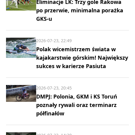
Eliminacje LK: Trzy gole Rakowa
po przerwie, minimalna porażka
GKS-u
2026-07-23, 22:49
Polak wicemistrzem świata w
kajakarstwie górskim! Największy
sukces w karierze Pasiuta
2026-07-23, 20:45
DMPJ: Polonia, GKM i KS Toruń
poznały rywali oraz terminarz
półfinałów