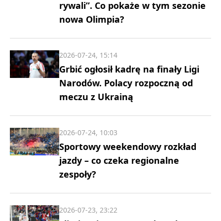
rywali”. Co pokaże w tym sezonie
nowa Olimpia?
2026-07-24, 15:14
Grbić ogłosił kadrę na finały Ligi
Narodów. Polacy rozpoczną od
meczu z Ukrainą
2026-07-24, 10:03
Sportowy weekendowy rozkład
jazdy – co czeka regionalne
zespoły?
2026-07-23, 23:22