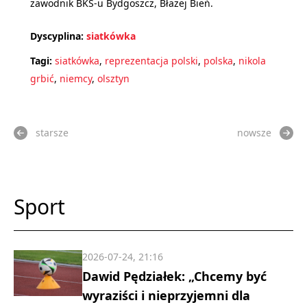
zawodnik BKS-u Bydgoszcz, Błażej Bień.
Dyscyplina:
siatkówka
Tagi:
siatkówka
,
reprezentacja polski
,
polska
,
nikola
grbić
,
niemcy
,
olsztyn
starsze
nowsze
Sport
2026-07-24, 21:16
Dawid Pędziałek: „Chcemy być
wyraziści i nieprzyjemni dla