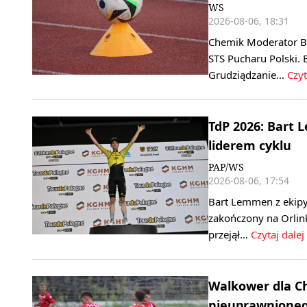
WS
2026-08-06, 18:31
Chemik Moderator By
STS Pucharu Polski. 
Grudziądzanie…
Czyt
TdP 2026: Bart 
liderem cyklu
PAP/WS
2026-08-06, 17:54
Bart Lemmen z ekipy
zakończony na Orlink
przejął…
Czytaj dalej
Walkower dla C
nieuprawnione