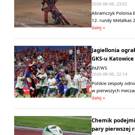
2026-08-06, 23:02
Abramczyk Polonia B
12. rundy Metalkas 2
dalej »
Jagiellonia ogra
GKS-u Katowice
PAP/WS
2026-08-06, 22:14
Polskie zespoły odni
w pierwszych meczac
dalej »
Chemik podejmie
pary pierwszej 