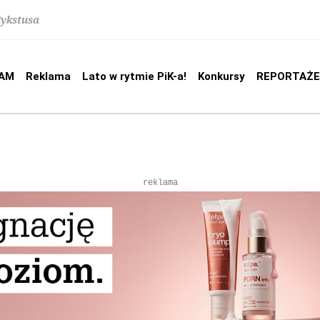
Sykstusa
AM
Reklama
Lato w rytmie PiK-a!
Konkursy
REPORTAŻE
reklama