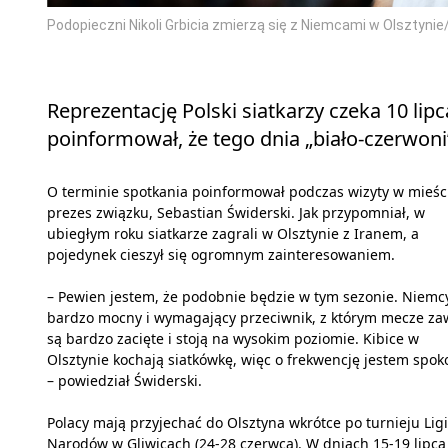
Podopieczni Nikoli Grbicia zmierzą się z Niemcami w Olsztynie/
Reprezentację Polski siatkarzy czeka 10 lip
poinformował, że tego dnia „biało-czerwoni
O terminie spotkania poinformował podczas wizyty w mieśc
prezes związku, Sebastian Świderski. Jak przypomniał, w
ubiegłym roku siatkarze zagrali w Olsztynie z Iranem, a
pojedynek cieszył się ogromnym zainteresowaniem.
– Pewien jestem, że podobnie będzie w tym sezonie. Niemcy
bardzo mocny i wymagający przeciwnik, z którym mecze za
są bardzo zacięte i stoją na wysokim poziomie. Kibice w
Olsztynie kochają siatkówkę, więc o frekwencję jestem spok
– powiedział Świderski.
Polacy mają przyjechać do Olsztyna wkrótce po turnieju Ligi
Narodów w Gliwicach (24-28 czerwca). W dniach 15-19 lipca