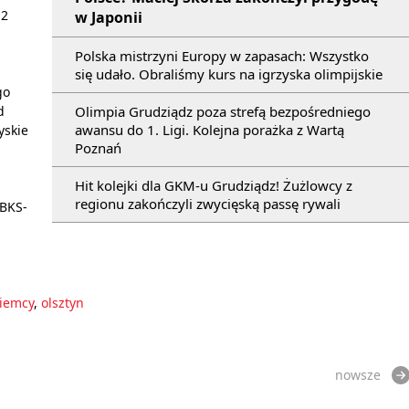
 2
w Japonii
Polska mistrzyni Europy w zapasach: Wszystko
się udało. Obraliśmy kurs na igrzyska olimpijskie
go
Olimpia Grudziądz poza strefą bezpośredniego
d
awansu do 1. Ligi. Kolejna porażka z Wartą
yskie
Poznań
Hit kolejki dla GKM-u Grudziądz! Żużlowcy z
regionu zakończyli zwycięską passę rywali
 BKS-
iemcy
,
olsztyn
nowsze