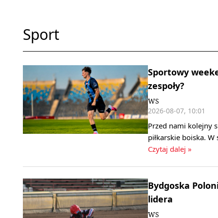
Sport
Sportowy weeken
zespoły?
WS
2026-08-07, 10:01
Przed nami kolejny 
piłkarskie boiska. W
Czytaj dalej »
Bydgoska Polonia
lidera
WS