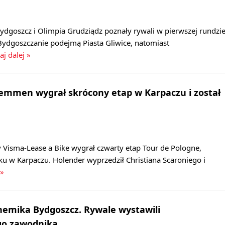
dgoszcz i Olimpia Grudziądz poznały rywali w pierwszej rundzi
Bydgoszczanie podejmą Piasta Gliwice, natomiast
aj dalej »
Lemmen wygrał skrócony etap w Karpaczu i został
 Visma-Lease a Bike wygrał czwarty etap Tour de Pologne,
u w Karpaczu. Holender wyprzedził Christiana Scaroniego i
 »
hemika Bydgoszcz. Rywale wystawili
go zawodnika