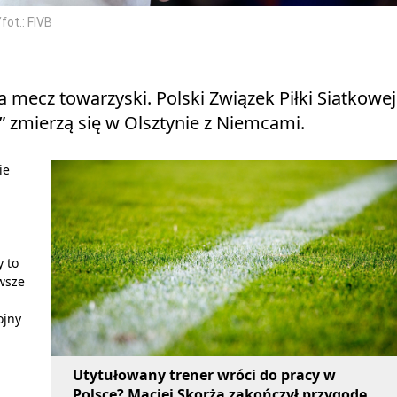
fot.: FIVB
ca mecz towarzyski. Polski Związek Piłki Siatkowej
” zmierzą się w Olsztynie z Niemcami.
ie
 to
wsze
ojny
Utytułowany trener wróci do pracy w
Polsce? Maciej Skorża zakończył przygodę