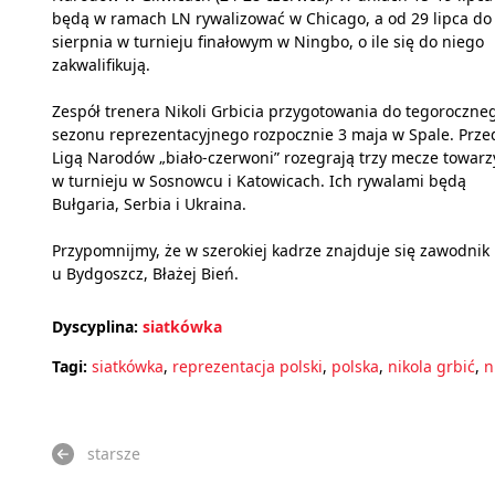
będą w ramach LN rywalizować w Chicago, a od 29 lipca do
sierpnia w turnieju finałowym w Ningbo, o ile się do niego
zakwalifikują.
Zespół trenera Nikoli Grbicia przygotowania do tegoroczne
sezonu reprezentacyjnego rozpocznie 3 maja w Spale. Prze
Ligą Narodów „biało-czerwoni” rozegrają trzy mecze towarz
w turnieju w Sosnowcu i Katowicach. Ich rywalami będą
Bułgaria, Serbia i Ukraina.
Przypomnijmy, że w szerokiej kadrze znajduje się zawodnik
u Bydgoszcz, Błażej Bień.
Dyscyplina:
siatkówka
Tagi:
siatkówka
,
reprezentacja polski
,
polska
,
nikola grbić
,
n
starsze