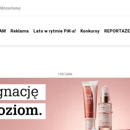
 Oktawiana
AM
Reklama
Lato w rytmie PiK-a!
Konkursy
REPORTAŻE
reklama