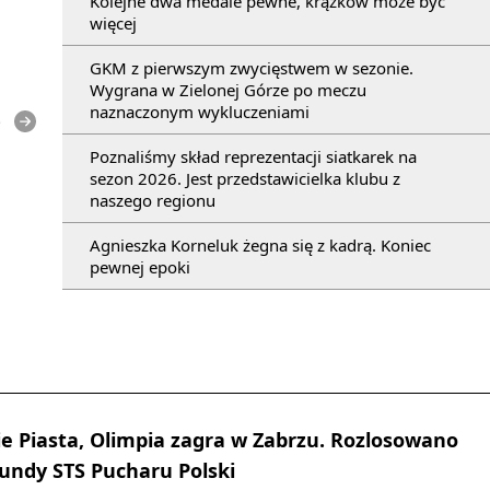
Kolejne dwa medale pewne, krążków może być
więcej
GKM z pierwszym zwycięstwem w sezonie.
Wygrana w Zielonej Górze po meczu
naznaczonym wykluczeniami
e
Poznaliśmy skład reprezentacji siatkarek na
sezon 2026. Jest przedstawicielka klubu z
naszego regionu
Agnieszka Korneluk żegna się z kadrą. Koniec
pewnej epoki
 Piasta, Olimpia zagra w Zabrzu. Rozlosowano
rundy STS Pucharu Polski