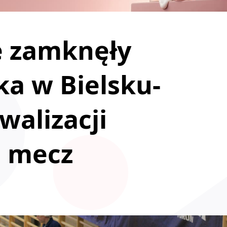
e zamknęły
ka w Bielsku-
ywalizacji
i mecz