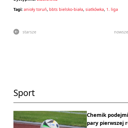
Tagi:
anioły toruń
,
bbts bielsko-biała
,
siatkówka
,
1. liga
starsze
nowsz
Sport
Chemik podejmie
pary pierwszej 