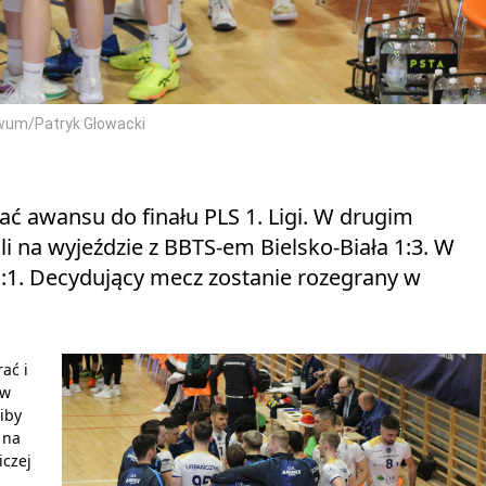
iwum/Patryk Głowacki
ać awansu do finału PLS 1. Ligi. W drugim
i na wyjeździe z BBTS-em Bielsko-Biała 1:3. W
1:1. Decydujący mecz zostanie rozegrany w
ać i
 w
iby
 na
iczej