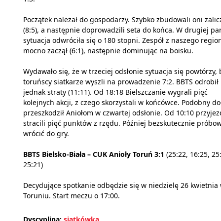
Początek należał do gospodarzy. Szybko zbudowali oni zalic
(8:5), a następnie doprowadzili seta do końca. W drugiej par
sytuacja odwróciła się o 180 stopni. Zespół z naszego regio
mocno zaczął (6:1), następnie dominując na boisku.
Wydawało się, że w trzeciej odsłonie sytuacja się powtórzy, 
toruńscy siatkarze wyszli na prowadzenie 7:2. BBTS odrobił
jednak straty (11:11). Od 18:18 Bielszczanie wygrali pięć
kolejnych akcji, z czego skorzystali w końcówce. Podobny do
przeszkodził Aniołom w czwartej odsłonie. Od 10:10 przyjez
stracili pięć punktów z rzędu. Później bezskutecznie próbow
wrócić do gry.
BBTS Bielsko-Biała – CUK Anioły Toruń 3:1
(25:22, 16:25, 25
25:21)
Decydujące spotkanie odbędzie się w niedzielę 26 kwietnia
Toruniu. Start meczu o 17:00.
Dyscyplina:
siatkówka