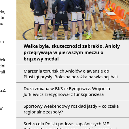
zkę
tii
nu
bo
Walka była, skuteczności zabrakło. Anioły
przegrywają w pierwszym meczu o
brązowy medal
łek
dni
Marzenia toruńskich Aniołów o awansie do
ali
PlusLigi prysły. Bolesna porażka na własnej hali
Duża zmiana w BKS-ie Bydgoszcz. Wojciech
:22,
Jurkiewicz zrezygnował z funkcji prezesa
Sportowy weekendowy rozkład jazdy – co czeka
 w
regionalne zespoły?
Srebro dla Polski podczas zapaśniczych ME.