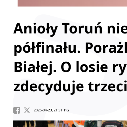
Anioły Toruń ni
półfinału. Poraż
Białej. O losie r
zdecyduje trzec
2026-04-23, 21:31 PG