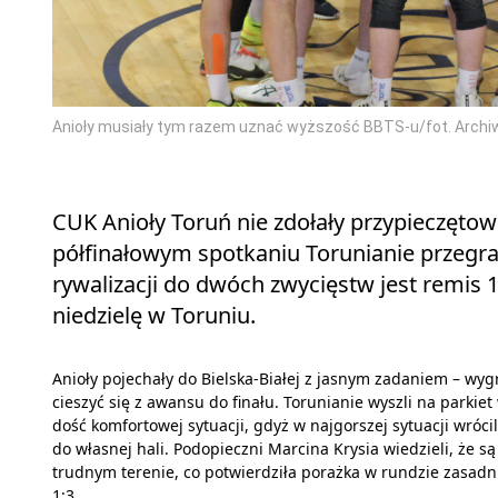
Anioły musiały tym razem uznać wyższość BBTS-u/fot. Arch
CUK Anioły Toruń nie zdołały przypieczętow
półfinałowym spotkaniu Torunianie przegral
rywalizacji do dwóch zwycięstw jest remis 
niedzielę w Toruniu.
Anioły pojechały do Bielska-Białej z jasnym zadaniem – wygr
cieszyć się z awansu do finału. Torunianie wyszli na parkiet
dość komfortowej sytuacji, gdyż w najgorszej sytuacji wrócil
do własnej hali. Podopieczni Marcina Krysia wiedzieli, że są
trudnym terenie, co potwierdziła porażka w rundzie zasadn
1:3.