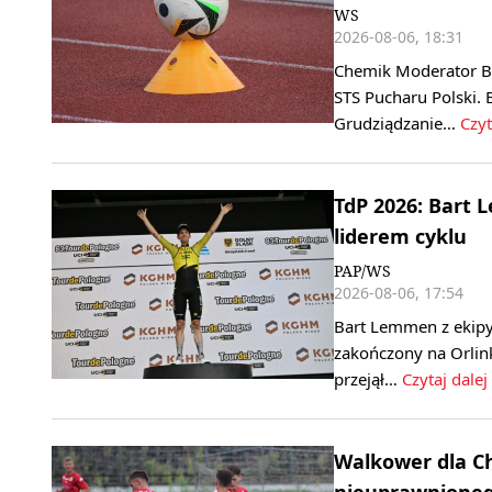
WS
2026-08-06, 18:31
Chemik Moderator By
STS Pucharu Polski. 
Grudziądzanie…
Czyt
TdP 2026: Bart 
liderem cyklu
PAP/WS
2026-08-06, 17:54
Bart Lemmen z ekipy
zakończony na Orlink
przejął…
Czytaj dalej
Walkower dla C