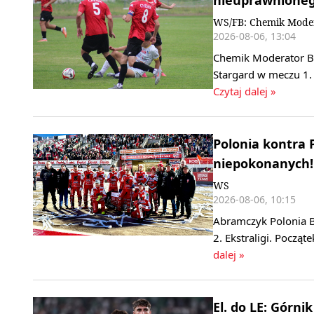
nieuprawnione
WS/FB: Chemik Mode
2026-08-06, 13:04
Chemik Moderator By
Stargard w meczu 1. 
Czytaj dalej »
Polonia kontra 
niepokonanych! 
WS
2026-08-06, 10:15
Abramczyk Polonia B
2. Ekstraligi. Począ
dalej »
El. do LE: Górn