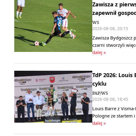
Zawisza z pierw
zapewnił gospo
WS
2026-08-08, 20:15
Zawisza Bydgoszcz pok
czarni stworzyli wię
dalej »
TdP 2026: Louis
cyklu
PAP/WS
2026-08-08, 18:45
Louis Barre z Visma
Pologne ze startem 
dalej »