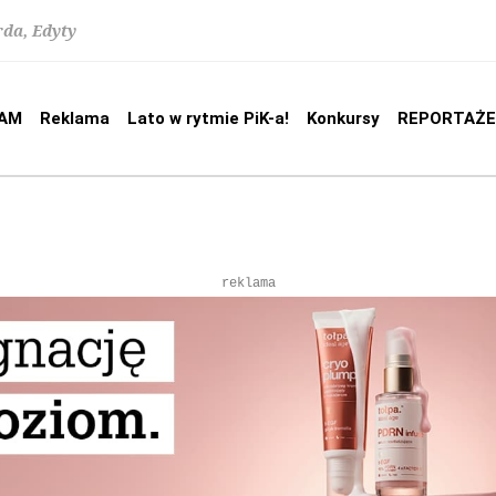
rda, Edyty
AM
Reklama
Lato w rytmie PiK-a!
Konkursy
REPORTAŻE
reklama