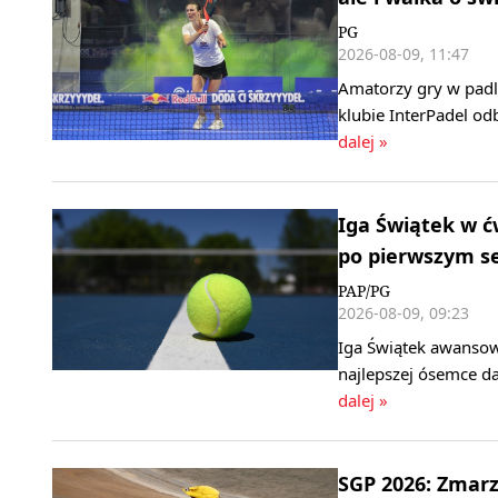
PG
2026-08-09, 11:47
Amatorzy gry w padl
klubie InterPadel od
dalej »
Iga Świątek w ć
po pierwszym s
PAP/PG
2026-08-09, 09:23
Iga Świątek awansow
najlepszej ósemce da
dalej »
SGP 2026: Zmarz