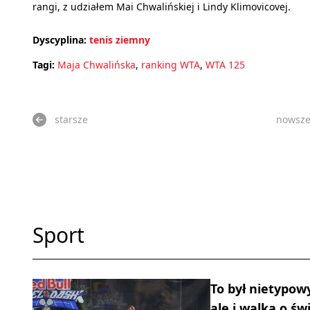
rangi, z udziałem Mai Chwalińskiej i Lindy Klimovicovej.
Dyscyplina:
tenis ziemny
Tagi:
Maja Chwalińska
,
ranking WTA
,
WTA 125
starsze
nowsz
Sport
To był nietypow
ale i walka o św