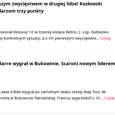
szym zwycięstwem w drugiej lidze! Kozłowski
darzom trzy punkty
onał Resovię 1:0 w trzeciej kolejce Betclic 2. Ligi. Niebiesko-
cej konkretnych sytuacji, a o ich pierwszym zwycięstwie…
Czytaj
 Barre wygrał w Bukowinie. Scaroni nowym lidere
-Lease a Bike wygrał po samotnym ataku szósty etap Tour de
i metą w Bukowinie Tatrzańskiej. Francuz wyprzedził o 10…
Czytaj