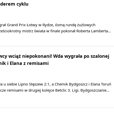
iderem cyklu
grał Grand Prix Łotwy w Rydze, ósmą rundę żużlowych
ześciokrotny mistrz świata w finale pokonał Roberta Lamberta…
owcy wciąż niepokonani! Wda wygrała po szalonej
k i Elana z remisami
 u siebie Lipno Stęszew 2:1, a Chemik Bydgoszcz i Elana Toruń
ze remisami w drugiej kolejce Betclic 3. Ligi. Bydgoszczanie…