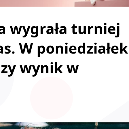
 wygrała turniej
s. W poniedziałek
szy wynik w