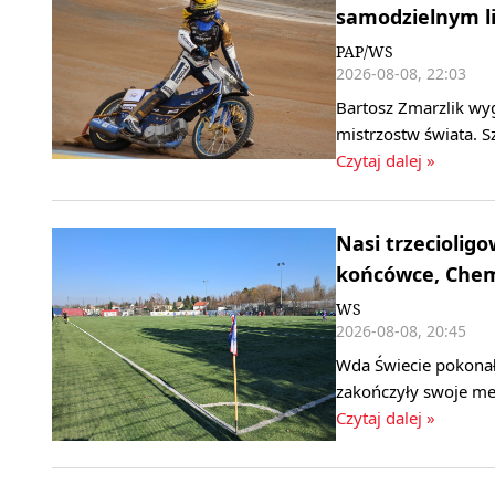
samodzielnym l
PAP/WS
2026-08-08, 22:03
Bartosz Zmarzlik wy
mistrzostw świata. S
Czytaj dalej »
Nasi trzeciolig
końcówce, Chemi
WS
2026-08-08, 20:45
Wda Świecie pokonała
zakończyły swoje mec
Czytaj dalej »