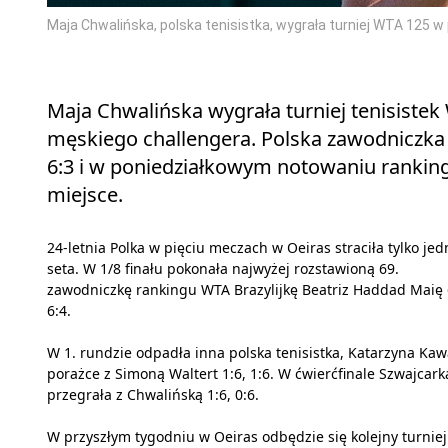
Maja Chwalińska, polska tenisistka, wygrała turniej WTA 125 w
Maja Chwalińska wygrała turniej tenisiste
męskiego challengera. Polska zawodniczka w
6:3 i w poniedziałkowym notowaniu ranking
miejsce.
24-letnia Polka w pięciu meczach w Oeiras straciła tylko je
seta. W 1/8 finału pokonała najwyżej rozstawioną 69.
zawodniczkę rankingu WTA Brazylijkę Beatriz Haddad Maię 
6:4.
W 1. rundzie odpadła inna polska tenisistka, Katarzyna Kaw
porażce z Simoną Waltert 1:6, 1:6. W ćwierćfinale Szwajcark
przegrała z Chwalińską 1:6, 0:6.
W przyszłym tygodniu w Oeiras odbędzie się kolejny turniej 