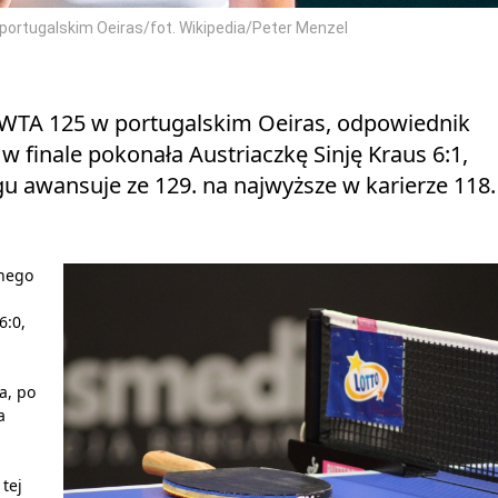
 portugalskim Oeiras/fot. Wikipedia/Peter Menzel
k WTA 125 w portugalskim Oeiras, odpowiednik
 finale pokonała Austriaczkę Sinję Kraus 6:1,
u awansuje ze 129. na najwyższe w karierze 118.
dnego
6:0,
a, po
a
tej