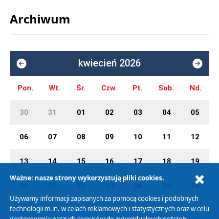
Archiwum
kwiecień 2026
Pon.
Wt.
Śr.
Czw.
Pt.
Sob.
Nd.
30
31
01
02
03
04
05
06
07
08
09
10
11
12
13
14
15
16
17
18
19
Ważne: nasze strony wykorzystują pliki cookies.
20
21
22
23
24
25
26
Używamy informacji zapisanych za pomocą cookies i podobnych
technologii m.in. w celach reklamowych i statystycznych oraz w celu
27
28
29
30
01
02
03