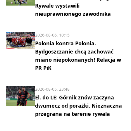
Rywale wystawili
nieuprawnionego zawodnika
2026-08-06, 10:15
Polonia kontra Polonia.
Bydgoszczanie chcą zachować
miano niepokonanych! Relacja w
PR PiK
2026-08-05, 23:48
El. do LE: Górnik znów zaczyna
dwumecz od porażki. Nieznaczna
przegrana na terenie rywala