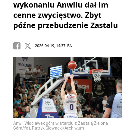
wykonaniu Anwilu dał im
cenne zwycięstwo. Zbyt
późne przebudzenie Zastalu
2026-04-19, 14:37 BN
Anwil Włocławek górą w starciu z Zastalą Zielona
Góra/fot. Patryk Głowacki/Archiwum