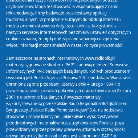
dostosowania naszych serwisów do indywidualnych potrzeb
użytkowników. Mogą też stosować je współpracujący z nami
reklamodawcy, firmy badawcze oraz dostawcy aplikacji
multimedialnych. W programie służącym do obsługi internetu
można zmienić ustawienia dotyczące cookies. Korzystanie z
Polityka Prywatności
naszych serwisów internetowych bez zmiany ustawień dotyczących
Zasady korzystania z Serwisu
cookies oznacza, że będą one zapisane w pamięci urządzenia.
Więcej informacji można znaleźć w naszej
Polityce prywatności
Organizacje Pożytku Publicznego
Cyfryzacja DAB+
Zamieszczone na stronach internetowych www.radiopik.pl
materiały sygnowane skrótem „PAP” stanowią element Serwisów
Polityka ochrony danych osobowych
Informacyjnych PAP, będących bazą danych, których producentem
Abonament
i wydawcą jest Polska Agencja Prasowa S.A. z siedzibą w Warszawie.
Zamówienia publiczne
Chronione są one przepisami ustawy z dnia 4 lutego 1994 r. o
prawie autorskim i prawach pokrewnych oraz ustawy z dnia 27 lipca
2001 r. o ochronie baz danych. Powyższe materiały
Biuletyn Informacji Publicznej
wykorzystywane są przez Polskie Radio Regionalną Rozgłośnię w
Bydgoszczy „Polskie Radio Pomorza i Kujaw” S.A. na podstawie
stosownej umowy licencyjnej. Jakiekolwiek wykorzystywanie
przedmiotowych materiałów przez użytkowników Portalu, poza
przewidzianymi przez przepisy prawa wyjątkami, w szczególności
dozwolonym użytkiem osobistym, jest zabronione. PAP S.A.