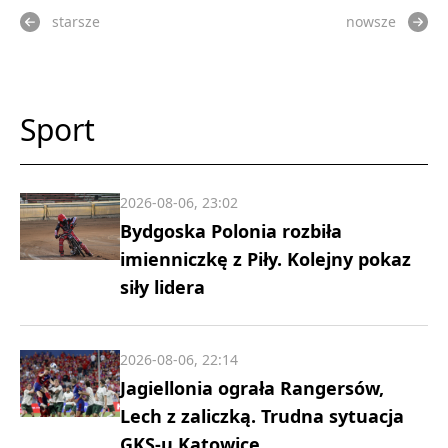
starsze
nowsze
Sport
2026-08-06, 23:02
Bydgoska Polonia rozbiła
imienniczkę z Piły. Kolejny pokaz
siły lidera
2026-08-06, 22:14
Jagiellonia ograła Rangersów,
Lech z zaliczką. Trudna sytuacja
GKS-u Katowice