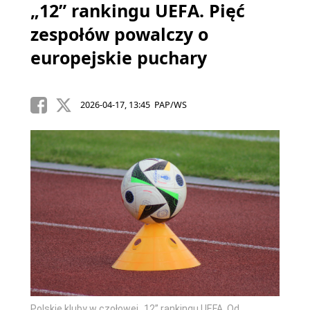
„12” rankingu UEFA. Pięć
zespołów powalczy o
europejskie puchary
2026-04-17, 13:45 PAP/WS
Polskie kluby w czołowej „12” rankingu UEFA. Od