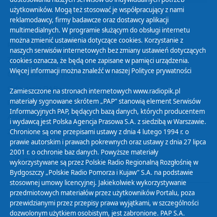
użytkowników. Mogą też stosować je współpracujący z nami
reklamodawcy, firmy badawcze oraz dostawcy aplikacji
multimedialnych. W programie służącym do obsługi internetu
można zmienić ustawienia dotyczące cookies. Korzystanie z
Polityka Prywatności
naszych serwisów internetowych bez zmiany ustawień dotyczących
Zasady korzystania z Serwisu
cookies oznacza, że będą one zapisane w pamięci urządzenia.
Więcej informacji można znaleźć w naszej
Polityce prywatności
Organizacje Pożytku Publicznego
Cyfryzacja DAB+
Zamieszczone na stronach internetowych www.radiopik.pl
materiały sygnowane skrótem „PAP” stanowią element Serwisów
Polityka ochrony danych osobowych
Informacyjnych PAP, będących bazą danych, których producentem
Abonament
i wydawcą jest Polska Agencja Prasowa S.A. z siedzibą w Warszawie.
Zamówienia publiczne
Chronione są one przepisami ustawy z dnia 4 lutego 1994 r. o
prawie autorskim i prawach pokrewnych oraz ustawy z dnia 27 lipca
2001 r. o ochronie baz danych. Powyższe materiały
Biuletyn Informacji Publicznej
wykorzystywane są przez Polskie Radio Regionalną Rozgłośnię w
Bydgoszczy „Polskie Radio Pomorza i Kujaw” S.A. na podstawie
stosownej umowy licencyjnej. Jakiekolwiek wykorzystywanie
przedmiotowych materiałów przez użytkowników Portalu, poza
przewidzianymi przez przepisy prawa wyjątkami, w szczególności
dozwolonym użytkiem osobistym, jest zabronione. PAP S.A.