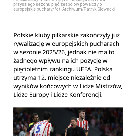
przyszłego sezonu pięć zespołów powalczy o
europejskie puchary/fot. Archiwum/Patryk Głowacki
Polskie kluby piłkarskie zakończyły już
rywalizację w europejskich pucharach
w sezonie 2025/26, jednak nie ma to
żadnego wpływu na ich pozycję w
pięcioletnim rankingu UEFA. Polska
utrzyma 12. miejsce niezależnie od
wyników końcowych w Lidze Mistrzów,
Lidze Europy i Lidze Konferencji.