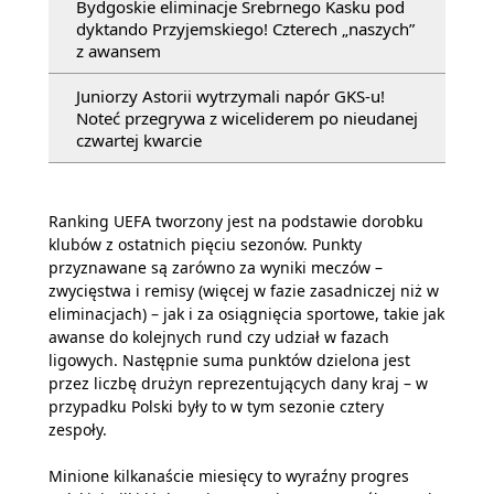
Bydgoskie eliminacje Srebrnego Kasku pod
dyktando Przyjemskiego! Czterech „naszych”
z awansem
Juniorzy Astorii wytrzymali napór GKS-u!
Noteć przegrywa z wiceliderem po nieudanej
czwartej kwarcie
Ranking UEFA tworzony jest na podstawie dorobku
klubów z ostatnich pięciu sezonów. Punkty
przyznawane są zarówno za wyniki meczów –
zwycięstwa i remisy (więcej w fazie zasadniczej niż w
eliminacjach) – jak i za osiągnięcia sportowe, takie jak
awanse do kolejnych rund czy udział w fazach
ligowych. Następnie suma punktów dzielona jest
przez liczbę drużyn reprezentujących dany kraj – w
przypadku Polski były to w tym sezonie cztery
zespoły.
Minione kilkanaście miesięcy to wyraźny progres