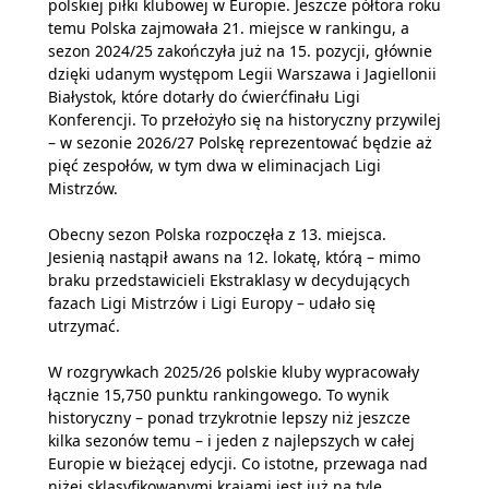
polskiej piłki klubowej w Europie. Jeszcze półtora roku
temu Polska zajmowała 21. miejsce w rankingu, a
sezon 2024/25 zakończyła już na 15. pozycji, głównie
dzięki udanym występom Legii Warszawa i Jagiellonii
Białystok, które dotarły do ćwierćfinału Ligi
Konferencji. To przełożyło się na historyczny przywilej
– w sezonie 2026/27 Polskę reprezentować będzie aż
pięć zespołów, w tym dwa w eliminacjach Ligi
Mistrzów.
Obecny sezon Polska rozpoczęła z 13. miejsca.
Jesienią nastąpił awans na 12. lokatę, którą – mimo
braku przedstawicieli Ekstraklasy w decydujących
fazach Ligi Mistrzów i Ligi Europy – udało się
utrzymać.
W rozgrywkach 2025/26 polskie kluby wypracowały
łącznie 15,750 punktu rankingowego. To wynik
historyczny – ponad trzykrotnie lepszy niż jeszcze
kilka sezonów temu – i jeden z najlepszych w całej
Europie w bieżącej edycji. Co istotne, przewaga nad
niżej sklasyfikowanymi krajami jest już na tyle