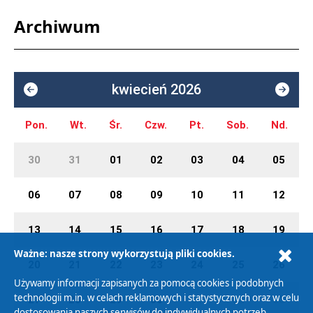
Archiwum
kwiecień 2026
Pon.
Wt.
Śr.
Czw.
Pt.
Sob.
Nd.
30
31
01
02
03
04
05
06
07
08
09
10
11
12
13
14
15
16
17
18
19
Ważne: nasze strony wykorzystują pliki cookies.
20
21
22
23
24
25
26
Używamy informacji zapisanych za pomocą cookies i podobnych
technologii m.in. w celach reklamowych i statystycznych oraz w celu
27
28
29
30
01
02
03
dostosowania naszych serwisów do indywidualnych potrzeb