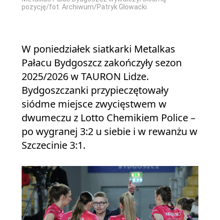
pozycję/fot. Archiwum/Patryk Głowacki
W poniedziałek siatkarki Metalkas
Pałacu Bydgoszcz zakończyły sezon
2025/2026 w TAURON Lidze.
Bydgoszczanki przypieczętowały
siódme miejsce zwycięstwem w
dwumeczu z Lotto Chemikiem Police –
po wygranej 3:2 u siebie i w rewanżu w
Szczecinie 3:1.