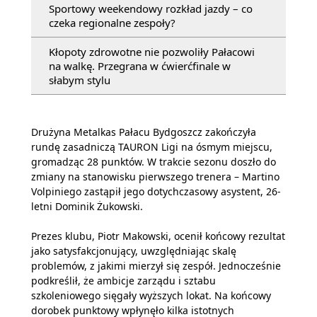
Sportowy weekendowy rozkład jazdy – co
czeka regionalne zespoły?
Kłopoty zdrowotne nie pozwoliły Pałacowi
na walkę. Przegrana w ćwierćfinale w
słabym stylu
Drużyna Metalkas Pałacu Bydgoszcz zakończyła
rundę zasadniczą TAURON Ligi na ósmym miejscu,
gromadząc 28 punktów. W trakcie sezonu doszło do
zmiany na stanowisku pierwszego trenera – Martino
Volpiniego zastąpił jego dotychczasowy asystent, 26-
letni Dominik Żukowski.
Prezes klubu, Piotr Makowski, ocenił końcowy rezultat
jako satysfakcjonujący, uwzględniając skalę
problemów, z jakimi mierzył się zespół. Jednocześnie
podkreślił, że ambicje zarządu i sztabu
szkoleniowego sięgały wyższych lokat. Na końcowy
dorobek punktowy wpłynęło kilka istotnych