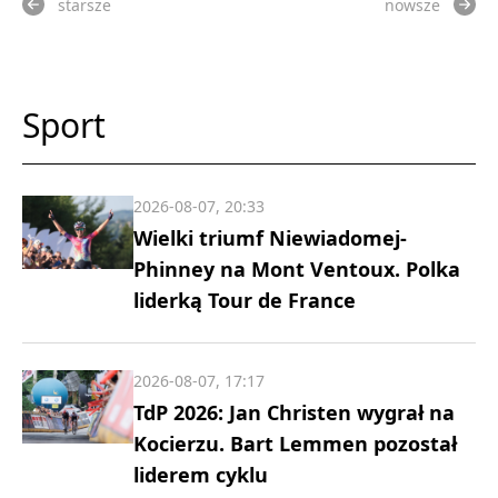
starsze
nowsze
Sport
2026-08-07, 20:33
Wielki triumf Niewiadomej-
Phinney na Mont Ventoux. Polka
liderką Tour de France
2026-08-07, 17:17
TdP 2026: Jan Christen wygrał na
Kocierzu. Bart Lemmen pozostał
liderem cyklu