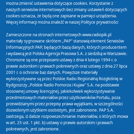
można zmienić ustawienia dotyczące cookies. Korzystanie z
Polityka Prywatności
naszych serwisów internetowych bez zmiany ustawień dotyczących
Zasady korzystania z Serwisu
cookies oznacza, że będą one zapisane w pamięci urządzenia.
Więcej informacji można znaleźć w naszej
Polityce prywatności
Organizacje Pożytku Publicznego
Cyfryzacja DAB+
Zamieszczone na stronach internetowych www.radiopik.pl
materiały sygnowane skrótem „PAP” stanowią element Serwisów
Polityka ochrony danych osobowych
Informacyjnych PAP, będących bazą danych, których producentem
Abonament
i wydawcą jest Polska Agencja Prasowa S.A. z siedzibą w Warszawie.
Zamówienia publiczne
Chronione są one przepisami ustawy z dnia 4 lutego 1994 r. o
prawie autorskim i prawach pokrewnych oraz ustawy z dnia 27 lipca
2001 r. o ochronie baz danych. Powyższe materiały
Biuletyn Informacji Publicznej
wykorzystywane są przez Polskie Radio Regionalną Rozgłośnię w
Bydgoszczy „Polskie Radio Pomorza i Kujaw” S.A. na podstawie
stosownej umowy licencyjnej. Jakiekolwiek wykorzystywanie
przedmiotowych materiałów przez użytkowników Portalu, poza
przewidzianymi przez przepisy prawa wyjątkami, w szczególności
dozwolonym użytkiem osobistym, jest zabronione. PAP S.A.
zastrzega, iż dalsze rozpowszechnianie materiałów, o których mowa
w art. 25 ust. 1 pkt. b) ustawy o prawie autorskim i prawach
pokrewnych, jest zabronione.