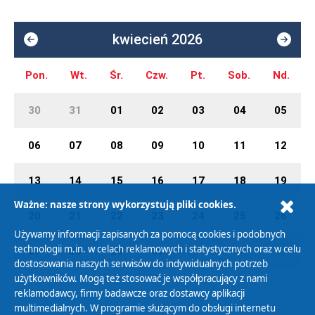
kwiecień 2026
Pon.
Wt.
Śr.
Czw.
Pt.
Sob.
Nd.
30
31
01
02
03
04
05
06
07
08
09
10
11
12
13
14
15
16
17
18
19
Ważne: nasze strony wykorzystują pliki cookies.
20
21
22
23
24
25
26
Używamy informacji zapisanych za pomocą cookies i podobnych
technologii m.in. w celach reklamowych i statystycznych oraz w celu
27
28
29
30
01
02
03
dostosowania naszych serwisów do indywidualnych potrzeb
użytkowników. Mogą też stosować je współpracujący z nami
reklamodawcy, firmy badawcze oraz dostawcy aplikacji
multimedialnych. W programie służącym do obsługi internetu