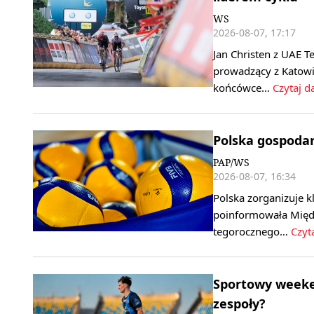
WS
2026-08-07, 17:17
Jan Christen z UAE T
prowadzący z Katowi
końcówce…
Czytaj da
Polska gospoda
PAP/WS
2026-08-07, 16:34
Polska zorganizuje k
poinformowała Międ
tegorocznego…
Czyta
Sportowy weeken
zespoły?