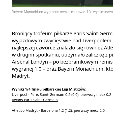
Bayern Monachium wygrał na swojej murawie 4:3 i wyeliminował
Broniący trofeum piłkarze Paris Saint-Germ
wyjazdowym zwycięstwie nad Liverpoolem
najlepszej czwórce znalazło się również Atl
w drugim spotkaniu, utrzymało zaliczkę z 
Arsenal Londyn – po bezbramkowym remisie
wygranej 1:0 – oraz Bayern Monachium, któ
Madryt.
Wyniki 1/4 finału piłkarskiej Ligi Mistrzów:
Liverpool - Paris Saint-Germain 0:2 (0:0); pierwszy mecz 0:2
Awans Paris Saint-Germain
Atletico Madryt - Barcelona 1:2 (1:2); pierwszy mecz 2:0