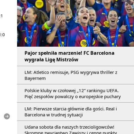
:1
1:0
Pajor spełniła marzenie! FC Barcelona
wygrała Ligę Mistrzów
LM: Atletico remisuje, PSG wygrywa thriller z
Bayernem
Polskie kluby w czołowej „12” rankingu UEFA.
Pięć zespołów powalczy o europejskie puchary
LM: Pierwsze starcia głównie dla gości. Real i
Barcelona w trudnej sytuacji
e
Udana sobota dla naszych trzecioligowców!
Skromne zwycięstwo Zawiszy i cenne punkty