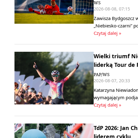
WS
2026-08-08, 07:15
Zawisza Bydgoszcz w 
„Niebiesko‑czarni” 
Czytaj dalej »
Wielki triumf 
liderką Tour de
PAP/WS
2026-08-07, 20:33
Katarzyna Niewiadom
wymagającym podjaz
Czytaj dalej »
TdP 2026: Jan C
liderem cyklu