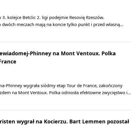
3. kolejce Betclic 2. ligi podejmie Resovię Rzeszów.
po dwóch meczach mają na koncie tylko punkt i przed własną…
Niewiadomej-Phinney na Mont Ventoux. Polka
 France
a-Phinney wygrała siódmy etap Tour de France, zakończony
dem na Mont Ventoux. Polka odniosła efektowne zwycięstwo i…
hristen wygrał na Kocierzu. Bart Lemmen pozostał