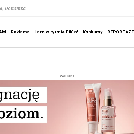
na, Dominika
AM
Reklama
Lato w rytmie PiK-a!
Konkursy
REPORTAŻE
reklama