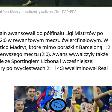
 Real Madryt z dalszej rywalizacji/fot. PAP/EPA
ain awansowali do półfinału Ligi Mistrzów po
 2:0 w rewanżowym meczu ćwierćfinałowym. W
ético Madryt, które mimo porażki z Barceloną 1:2
pierwszego meczu (2:0). Awans wywalczyły także
 ze Sportingiem Lizbona i wcześniejszej
ry po zwycięstwach 2:1 i 4:3 wyeliminował Real