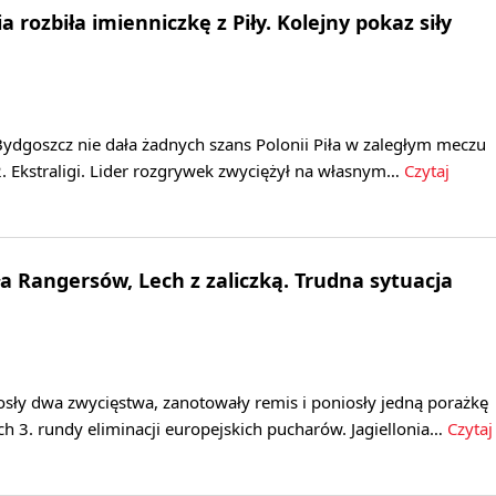
 rozbiła imienniczkę z Piły. Kolejny pokaz siły
ydgoszcz nie dała żadnych szans Polonii Piła w zaległym meczu
. Ekstraligi. Lider rozgrywek zwyciężył na własnym…
Czytaj
ła Rangersów, Lech z zaliczką. Trudna sytuacja
osły dwa zwycięstwa, zanotowały remis i poniosły jedną porażkę
h 3. rundy eliminacji europejskich pucharów. Jagiellonia…
Czytaj