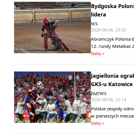
Bydgoska Polonia
lidera
WS
2026-08-06, 23:02
Abramczyk Polonia B
12. rundy Metalkas 2
dalej »
Jagiellonia ogra
GKS-u Katowice
PAP/WS
2026-08-06, 22:14
Polskie zespoły odni
w pierwszych meczac
dalej »