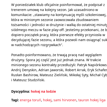
W poniedziałek klub oficjalnie poinformował, że podpisał z
trenerem umowę na kolejny sezon. Jak uzasadniono w
komunikacie: „stawiamy na kontynuację myśli szkoleniowej,
która w minionym sezonie zaowocowała zbudowaniem
tożsamości i jedności w drużynie i walką do ostatniej minut
siódmego meczu w fazie play-off. Jesteśmy przekonani, że b
dopiero początek pracy, która pierwsze efekty przyniosła w
decydującej fazie sezonu, a która pozwoli nam osiągnąć su
w nadchodzących rozgrywkach”.
Ponadto poinformowano, że trwają pracę nad wyglądem
drużyny. Spora jej część jest już jednak znana. W trakcie
minionego sezonu kontrakty przedłużyli: Patryk Napiórkows
Andrij Denyskin, Adrian Jaworski, Robert Arrak, Eryk Schafer
Rusłan Bashirow, Mateusz Zieliński, Mikołaj Syty, Michał Cyb
i Mateusz Studziński.
Dyscyplina:
hokej na lodzie
Tagi:
energa toruń
,
hokej
,
sami hirvonen
,
tauron hokej liga