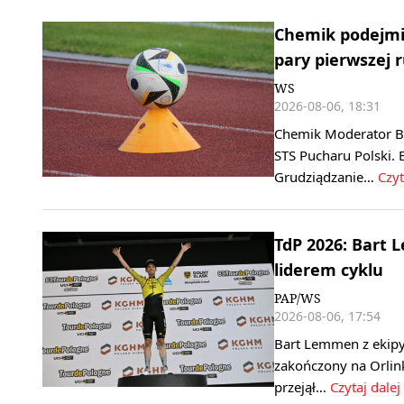
Chemik podejmie
pary pierwszej 
WS
2026-08-06, 18:31
Chemik Moderator By
STS Pucharu Polski. 
Grudziądzanie…
Czyt
TdP 2026: Bart 
liderem cyklu
PAP/WS
2026-08-06, 17:54
Bart Lemmen z ekipy
zakończony na Orlink
przejął…
Czytaj dalej