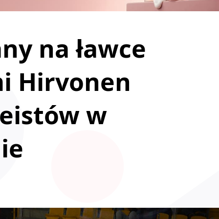
any na ławce
mi Hirvonen
eistów w
ie