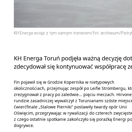
KH Energa wciąż z tym samym trenerem/fot. archiwum/Patry
KH Energa Toruń podjęła ważną decyzję dot
zdecydował się kontynuować współpracę 
Fin pojawił się w Grodzie Kopernika w nietypowych
okolicznościach, przejmując zespół po Leifie Strömbergu, kt
zrezygnował z pracy po zaledwie... pięciu meczach. Hirvon
rundzie zasadniczej wywalczył z Torunianami szóste miejsc
ćwierćfinale „Stalowe Pierniki” postawiły twardy opór Unii
Oświęcim, przegrywając w rywalizacji do czterech zwycięstw
z czego ostatnie spotkanie zakończyło się porażką Energi p
dogrywce.