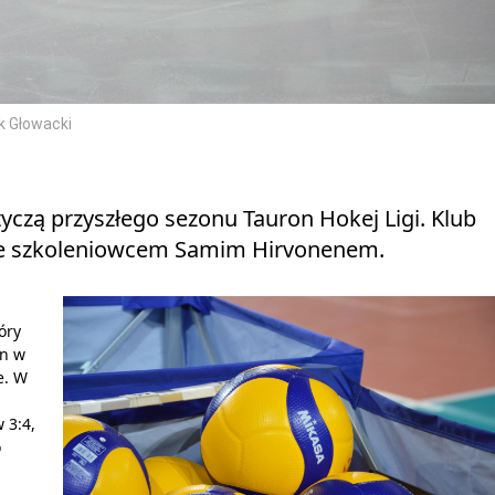
k Głowacki
yczą przyszłego sezonu Tauron Hokej Ligi. Klub
ze szkoleniowcem Samim Hirvonenem.
óry
en w
e. W
 3:4,
o