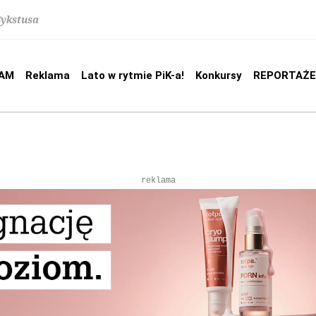
Sykstusa
AM
Reklama
Lato w rytmie PiK-a!
Konkursy
REPORTAŻE
reklama