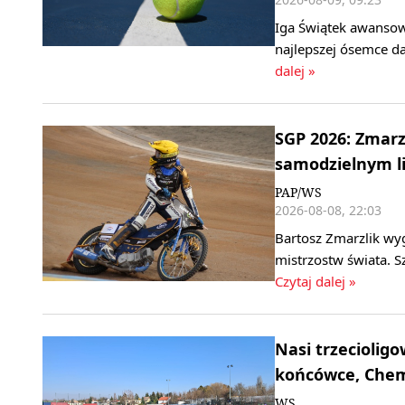
Iga Świątek awansow
najlepszej ósemce da
dalej »
SGP 2026: Zmarz
samodzielnym l
PAP/WS
2026-08-08, 22:03
Bartosz Zmarzlik wy
mistrzostw świata. S
Czytaj dalej »
Nasi trzeciolig
końcówce, Chemi
WS