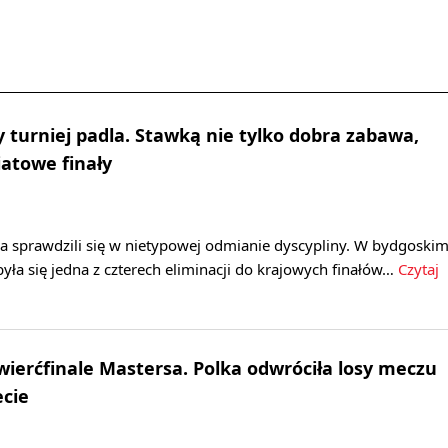
y turniej padla. Stawką nie tylko dobra zabawa,
iatowe finały
a sprawdzili się w nietypowej odmianie dyscypliny. W bydgoski
była się jedna z czterech eliminacji do krajowych finałów…
Czytaj
wierćfinale Mastersa. Polka odwróciła losy meczu
ecie