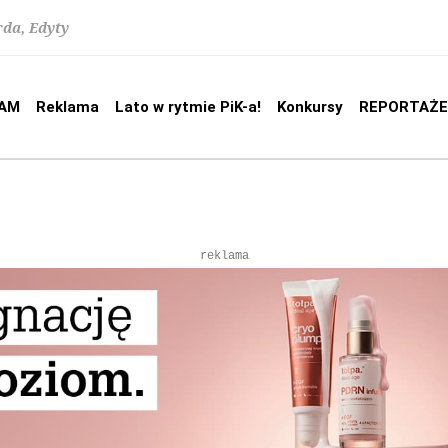
rda, Edyty
AM
Reklama
Lato w rytmie PiK-a!
Konkursy
REPORTAŻE
reklama