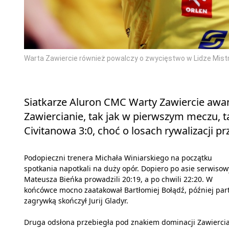
Warta Zawiercie również powalczy o zwycięstwo w Lidze Mist
Siatkarze Aluron CMC Warty Zawiercie awan
Zawiercianie, tak jak w pierwszym meczu, t
Civitanowa 3:0, choć o losach rywalizacji p
Podopieczni trenera Michała Winiarskiego na początku
spotkania napotkali na duży opór. Dopiero po asie serwiso
Mateusza Bieńka prowadzili 20:19, a po chwili 22:20. W
końcówce mocno zaatakował Bartłomiej Bołądź, później part
zagrywką skończył Jurij Gladyr.
Druga odsłona przebiegła pod znakiem dominacji Zawierci