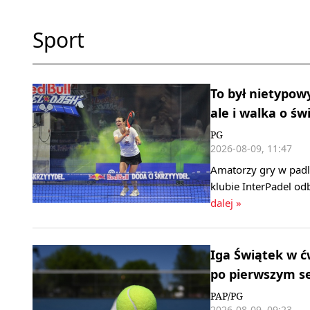
Sport
To był nietypow
ale i walka o św
PG
2026-08-09, 11:47
Amatorzy gry w padl
klubie InterPadel od
dalej »
Iga Świątek w ć
po pierwszym s
PAP/PG
2026-08-09, 09:23