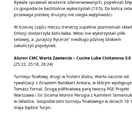
Rywale sprawiali wrażenie zdenerwowanych, popełniali błę
co gospodarze bezlitośnie wykorzystali (13:5). Do końca seta
przewaga polskiej drużyny nie uległa wątpliwości.
W trzeciej części meczu trenerzy zupełnie pozmieniali skład
Emocji dostarczyła końcówka. Włosi nie wykorzystali piłki
setowej, a „Jurajscy Rycerze” niedługo później blokiem
zakończyli pojedynek.
Aluron CMC Warta Zawiercie – Cucine Lube Civitanova 3:0
(25:22, 25:18, 26:24)
Turnieju finałowy, drugi w historii klubu, Warta zacznie od
rywalizacji z Ziraatem Bankkart Ankara, w którym występuje
Tomasz Fornal. Drugą półfinałową parę tworzą PGE Projekt
Warszawa i Sir Sicoma Monini Perugia z Kamilem Semeniu
w składzie. Gospodarzem turnieju finałowego w dniach 16-
maja będzie Turyn.