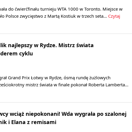
ała do ćwierćfinału turnieju WTA 1000 w Toronto. Miejsce w
ło Polsce zwycięstwo z Martą Kostiuk w trzech seta…
Czytaj
lik najlepszy w Rydze. Mistrz świata
iderem cyklu
grał Grand Prix Łotwy w Rydze, ósmą rundę żużlowych
ześciokrotny mistrz świata w finale pokonał Roberta Lamberta…
owcy wciąż niepokonani! Wda wygrała po szalonej
k i Elana z remisami