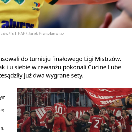
rzów/fot. PAP/Jarek Praszkiewicz
sowali do turnieju finałowego Ligi Mistrzów.
ak i u siebie w rewanżu pokonali Cucine Lube
rzesądziły już dwa wygrane sety.
wym
ię
an.