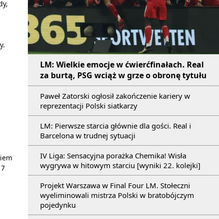
dy,
y.
LM: Wielkie emocje w ćwierćfinałach. Real
za burtą, PSG wciąż w grze o obronę tytułu
Paweł Zatorski ogłosił zakończenie kariery w
reprezentacji Polski siatkarzy
LM: Pierwsze starcia głównie dla gości. Real i
Barcelona w trudnej sytuacji
IV Liga: Sensacyjna porażka Chemika! Wisła
kiem
wygrywa w hitowym starciu [wyniki 22. kolejki]
17
Projekt Warszawa w Final Four LM. Stołeczni
wyeliminowali mistrza Polski w bratobójczym
pojedynku