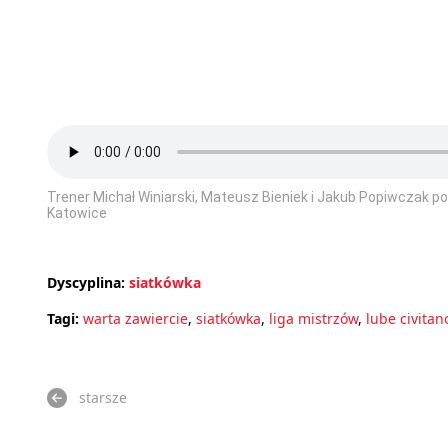
Trener Michał Winiarski, Mateusz Bieniek i Jakub Popiwczak p
Katowice
Dyscyplina:
siatkówka
Tagi:
warta zawiercie
,
siatkówka
,
liga mistrzów
,
lube civitan
starsze