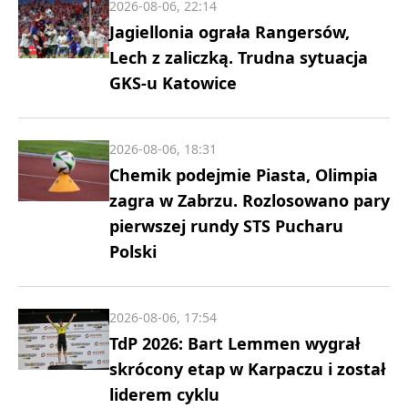
2026-08-06, 22:14
Jagiellonia ograła Rangersów,
Lech z zaliczką. Trudna sytuacja
GKS-u Katowice
2026-08-06, 18:31
Chemik podejmie Piasta, Olimpia
zagra w Zabrzu. Rozlosowano pary
pierwszej rundy STS Pucharu
Polski
2026-08-06, 17:54
TdP 2026: Bart Lemmen wygrał
skrócony etap w Karpaczu i został
liderem cyklu