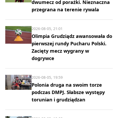
dwumecz od porażki. Nieznaczna
przegrana na terenie rywala
2026-08-05, 21:01
Olimpia Grudziądz awansowała do
pierwszej rundy Pucharu Polski.
Zacięty mecz wygrany w
dogrywce
2026-08-05, 19:59
Polonia druga na swoim torze
podczas DMPJ. Słabsze występy
torunian i grudziądzan