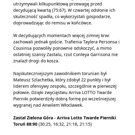
utrzymywali kilkupunktową przewagę przed
decydującą kwartą (75:67). W czwartej odsłonie ich
skuteczność spadła, co wykorzystali gospodarze,
doprowadzając do remisu w końcówce.
W decydujących momentach więcej zimnej krwi
zachowali jednak goście. Trafienia Taylera Personsa i
Cousinsa pozwoliły ponownie odskoczyć, a mimo
ostatniej szansy Zastalu, rzut Conleya Garrisona nie
znalazł drogi do kosza.
Najskuteczniejszym zawodnikiem torunian był
Mateusz Szlachetka, który zdobył 22 punkty i był
liderem ofensywy zespołu, szczególnie w pierwszej
połowie. Dzięki zwycięstwu Arriva LOTTO Twarde
Pierniki potwierdziły dobrą formę po wcześniejszej
wygranej nad Anwilem Włocławek.
Zastal Zielona Góra - Arriva Lotto Twarde Pierniki
Toruń 88:90
(30:25, 16:32, 21:18, 21:15)