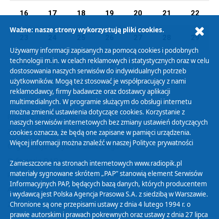
16
17
18
19
20
21
22
Ważne: nasze strony wykorzystują pliki cookies.
23
24
25
26
27
28
29
Używamy informacji zapisanych za pomocą cookies i podobnych
technologii m.in. w celach reklamowych i statystycznych oraz w celu
30
31
01
02
03
04
05
dostosowania naszych serwisów do indywidualnych potrzeb
użytkowników. Mogą też stosować je współpracujący z nami
reklamodawcy, firmy badawcze oraz dostawcy aplikacji
multimedialnych. W programie służącym do obsługi internetu
można zmienić ustawienia dotyczące cookies. Korzystanie z
Polityka Prywatności
naszych serwisów internetowych bez zmiany ustawień dotyczących
Zasady korzystania z Serwisu
cookies oznacza, że będą one zapisane w pamięci urządzenia.
Więcej informacji można znaleźć w naszej
Polityce prywatności
Organizacje Pożytku Publicznego
Cyfryzacja DAB+
Zamieszczone na stronach internetowych www.radiopik.pl
materiały sygnowane skrótem „PAP” stanowią element Serwisów
Polityka ochrony danych osobowych
Informacyjnych PAP, będących bazą danych, których producentem
Abonament
i wydawcą jest Polska Agencja Prasowa S.A. z siedzibą w Warszawie.
Zamówienia publiczne
Chronione są one przepisami ustawy z dnia 4 lutego 1994 r. o
prawie autorskim i prawach pokrewnych oraz ustawy z dnia 27 lipca