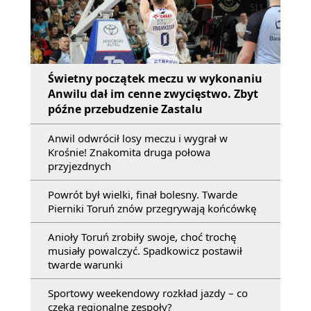
Świetny początek meczu w wykonaniu
Anwilu dał im cenne zwycięstwo. Zbyt
późne przebudzenie Zastalu
Anwil odwrócił losy meczu i wygrał w
Krośnie! Znakomita druga połowa
przyjezdnych
Powrót był wielki, finał bolesny. Twarde
Pierniki Toruń znów przegrywają końcówkę
Anioły Toruń zrobiły swoje, choć trochę
musiały powalczyć. Spadkowicz postawił
twarde warunki
Sportowy weekendowy rozkład jazdy – co
czeka regionalne zespoły?