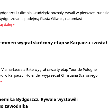
dgoszcz i Olimpia Grudziądz poznały rywali w pierwszej rundzi
Bydgoszczanie podejmą Piasta Gliwice, natomiast
aj dalej »
Lemmen wygrał skrócony etap w Karpaczu i został
 Visma-Lease a Bike wygrał czwarty etap Tour de Pologne,
u w Karpaczu. Holender wyprzedził Christiana Scaroniego i
 »
hemika Bydgoszcz. Rywale wystawili
go zawodnika