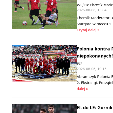
WS/FB: Chemik Mode
2026-08-06, 13:04
Chemik Moderator By
Stargard w meczu 1. 
Czytaj dalej »
Polonia kontra 
niepokonanych! 
WS
2026-08-06, 10:15
Abramczyk Polonia B
2. Ekstraligi. Począ
dalej »
El. do LE: Górn