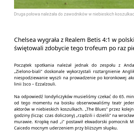
Druga połowa należała do zawodników w niebieskich koszulkac
Chelsea wygrała z Realem Betis 4:1 w polski
świętowali zdobycie tego trofeum po raz pie
Początek spotkania należał jednak do zespołu z Andal
„Zielono-biali” doskonale wykorzystali roztargnienie Angli
niespodziewanie wyszli na prowadzenie po koronkowej akc
linii Isco – Ezzalzouli.
Na odpowiedź londyńczyków musieliśmy czekać do 65. min
od tego momentu na boisku obserwowaliśmy teatr jede
aktorów w niebieskich koszulkach. „The Blues” przez kolejn
godziny (licząc czas doliczony) „rządzili i dzielili” na wrocła
murawie. Kropkę nad „i” postawił ekwadorski pomocnik M
Caicedo mocnym uderzeniem przy bliższym słupku.