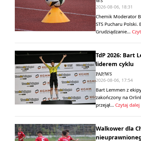
WS
2026-08-06, 18:31
Chemik Moderator By
STS Pucharu Polski. 
Grudziądzanie…
Czyt
TdP 2026: Bart 
liderem cyklu
PAP/WS
2026-08-06, 17:54
Bart Lemmen z ekipy
zakończony na Orlink
przejął…
Czytaj dalej
Walkower dla C
nieuprawnione