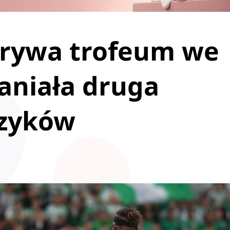
grywa trofeum we
aniała druga
czyków