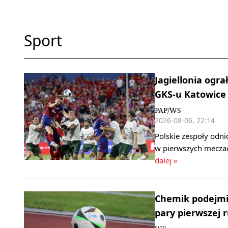
Sport
Jagiellonia ogra
GKS-u Katowice
PAP/WS
2026-08-06, 22:14
Polskie zespoły odni
w pierwszych meczac
dalej »
Chemik podejmie
pary pierwszej 