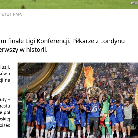
h/fot. PAP/
m finale Ligi Konferencji. Piłkarze z Londynu
rwszy w historii.
uzji.
ków i
ji na
uty –
nastu
e pół
wskiej
oises