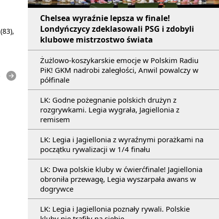
Chelsea wyraźnie lepsza w finale!
Londyńczycy zdeklasowali PSG i zdobyli
(83),
klubowe mistrzostwo świata
Żużlowo-koszykarskie emocje w Polskim Radiu
PiK! GKM nadrobi zaległości, Anwil powalczy w
e
półfinale
LK: Godne pożegnanie polskich drużyn z
rozgrywkami. Legia wygrała, Jagiellonia z
remisem
LK: Legia i Jagiellonia z wyraźnymi porażkami na
początku rywalizacji w 1/4 finału
LK: Dwa polskie kluby w ćwierćfinale! Jagiellonia
obroniła przewagę, Legia wyszarpała awans w
dogrywce
LK: Legia i Jagiellonia poznały rywali. Polskie
kluby nie trafiły na siebie