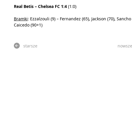
Real Betis – Chelsea FC 1:4
(1:0)
Bramki
: Ezzalzouli (9) – Fernandez (65), Jackson (70), Sancho 
Caicedo (90+1)
starsze
nowsz