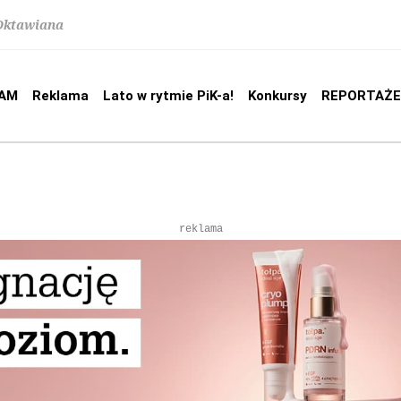
 Oktawiana
AM
Reklama
Lato w rytmie PiK-a!
Konkursy
REPORTAŻE
reklama