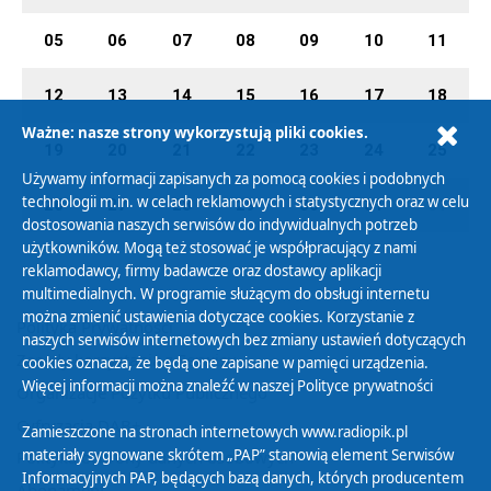
05
06
07
08
09
10
11
12
13
14
15
16
17
18
Ważne: nasze strony wykorzystują pliki cookies.
19
20
21
22
23
24
25
Używamy informacji zapisanych za pomocą cookies i podobnych
technologii m.in. w celach reklamowych i statystycznych oraz w celu
26
27
28
29
30
31
01
dostosowania naszych serwisów do indywidualnych potrzeb
użytkowników. Mogą też stosować je współpracujący z nami
reklamodawcy, firmy badawcze oraz dostawcy aplikacji
multimedialnych. W programie służącym do obsługi internetu
można zmienić ustawienia dotyczące cookies. Korzystanie z
Polityka Prywatności
naszych serwisów internetowych bez zmiany ustawień dotyczących
Zasady korzystania z Serwisu
cookies oznacza, że będą one zapisane w pamięci urządzenia.
Więcej informacji można znaleźć w naszej
Polityce prywatności
Organizacje Pożytku Publicznego
Cyfryzacja DAB+
Zamieszczone na stronach internetowych www.radiopik.pl
materiały sygnowane skrótem „PAP” stanowią element Serwisów
Polityka ochrony danych osobowych
Informacyjnych PAP, będących bazą danych, których producentem
Abonament