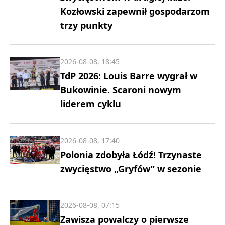
Kozłowski zapewnił gospodarzom
trzy punkty
2026-08-08, 18:45
TdP 2026: Louis Barre wygrał w
Bukowinie. Scaroni nowym
liderem cyklu
2026-08-08, 17:40
Polonia zdobyła Łódź! Trzynaste
zwycięstwo „Gryfów” w sezonie
2026-08-08, 07:15
Zawisza powalczy o pierwsze