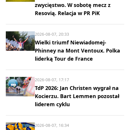
zwycięstwo. W sobotę mecz z
Resovią. Relacja w PR PiK
2026-08-07, 20:33
Wielki triumf Niewiadomej-
Phinney na Mont Ventoux. Polka
liderką Tour de France
2026-08-07, 17:17
TdP 2026: Jan Christen wygrał na
Kocierzu. Bart Lemmen pozostał
liderem cyklu
2026-08-07, 16:34