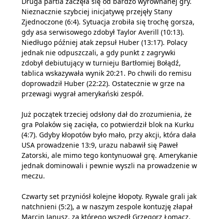
Druga partia zaczęła się od bardzo wyrównanej gry.
Nieznacznie szybciej inicjatywę przejęły Stany
Zjednoczone (6:4).
Sytuacja zrobiła się trochę gorsza,
gdy asa serwisowego zdobył Taylor Averill (10:13).
Niedługo później atak zepsuł Huber (13:17). Polacy
jednak nie odpuszczali, a gdy punkt z zagrywki
zdobył debiutujący w turnieju Bartłomiej Bołądź,
tablica wskazywała wynik 20:21. Po chwili do remisu
doprowadził Huber (22:22).
Ostatecznie w grze na
przewagi wygrał amerykański zespół.
Już początek trzeciej odsłony dał do zrozumienia, że
gra Polaków się zacięła, co potwierdził blok na Kurku
(4:7).
Gdyby kłopotów było mało, przy akcji, która dała
USA prowadzenie 13:9, urazu nabawił się Paweł
Zatorski, ale mimo tego kontynuował grę. Amerykanie
jednak dominowali i pewnie wyszli na prowadzenie w
meczu.
Czwarty set przyniósł kolejne kłopoty. Rywale grali jak
natchnieni (5:2), a w naszym zespole kontuzję złapał
Marcin Janusz, za którego wszedł Grzegorz Łomacz.