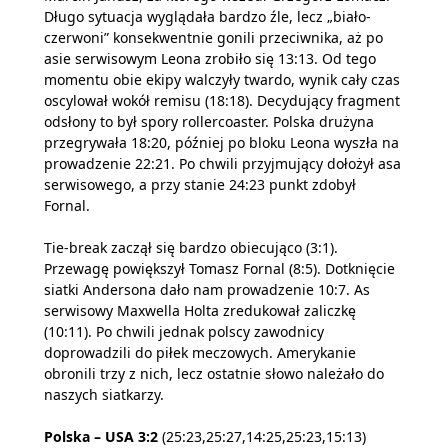
Długo sytuacja wyglądała bardzo źle, lecz „biało-
czerwoni” konsekwentnie gonili przeciwnika, aż po
asie serwisowym Leona zrobiło się 13:13.
Od tego
momentu obie ekipy walczyły twardo, wynik cały czas
oscylował wokół remisu (18:18). Decydujący fragment
odsłony to był spory rollercoaster. Polska drużyna
przegrywała 18:20, później po bloku Leona wyszła na
prowadzenie 22:21.
Po chwili przyjmujący dołożył asa
serwisowego, a przy stanie 24:23 punkt zdobył
Fornal.
Tie-break zaczął się bardzo obiecująco (3:1).
Przewagę powiększył
Tomasz Fornal (8:5). Dotknięcie
siatki Andersona dało nam prowadzenie 10:7.
As
serwisowy Maxwella Holta zredukował zaliczkę
(10:11).
Po chwili jednak polscy
zawodnicy
doprowadzili do piłek meczowych. Amerykanie
obronili trzy z nich, lecz ostatnie słowo należało do
naszych siatkarzy.
Polska – USA
3:2
(25:23,
25:27,
14:25,
25:23,
15:13
)