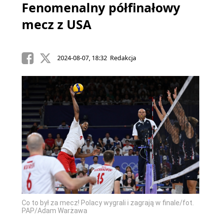
Fenomenalny półfinałowy
mecz z USA
2024-08-07, 18:32 Redakcja
Co to był za mecz! Polacy wygrali i zagrają w finale/fot.
PAP/Adam Warżawa