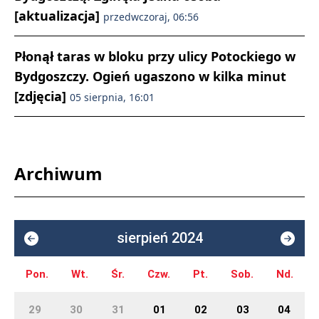
[aktualizacja]
przedwczoraj, 06:56
Płonął taras w bloku przy ulicy Potockiego w
Bydgoszczy. Ogień ugaszono w kilka minut
[zdjęcia]
05 sierpnia, 16:01
Archiwum
sierpień 2024
Pon.
Wt.
Śr.
Czw.
Pt.
Sob.
Nd.
29
30
31
01
02
03
04