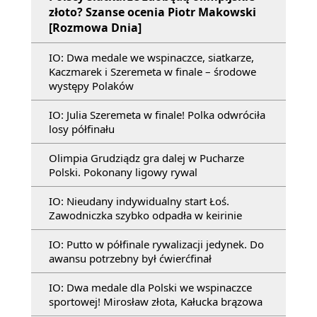
złoto? Szanse ocenia Piotr Makowski
[Rozmowa Dnia]
IO: Dwa medale we wspinaczce, siatkarze,
Kaczmarek i Szeremeta w finale – środowe
występy Polaków
IO: Julia Szeremeta w finale! Polka odwróciła
losy półfinału
Olimpia Grudziądz gra dalej w Pucharze
Polski. Pokonany ligowy rywal
IO: Nieudany indywidualny start Łoś.
Zawodniczka szybko odpadła w keirinie
IO: Putto w półfinale rywalizacji jedynek. Do
awansu potrzebny był ćwierćfinał
IO: Dwa medale dla Polski we wspinaczce
sportowej! Mirosław złota, Kałucka brązowa