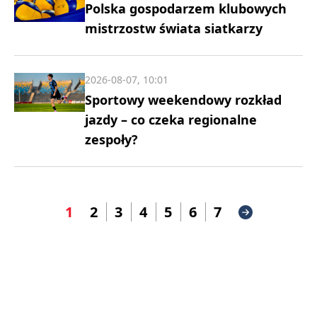
Polska gospodarzem klubowych
mistrzostw świata siatkarzy
2026-08-07, 10:01
Sportowy weekendowy rozkład
jazdy – co czeka regionalne
zespoły?
1
2
3
4
5
6
7