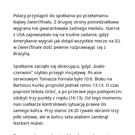
Polacy przystąpili do spotkania po przełamaniu
klątwy ćwierćfinału. Z drugiej strony poniedziałkowa
wygrana nie gwarantowała żadnego medalu.
Starcie
z USA zapowiadało się na trudne zadanie, gdyż
Amerykanie wygrali jak dotąd wszystkie mecze na IO,
w ćwierćfinale dość pewnie rozprawiając się z
Brazylią.
Spotkanie zaczęło się obiecująco, gdyż „biało-
czerwoni” szybko przejęli inicjatywę. Po asie
serwisowym Tomasza Fornala było 10:6.
Bloku na
Bartoszu Kurku przyniósł jednak remis 13:13.
O czas
poprosił Nikola Grbić, a po przerwie jego podopieczni
zdobyli trzy punkty z rzędu (16:13).
Od tego momentu
nasi siatkarze kontrolowali sytuację prawie do
samego końca. Przy stanie 24:20 rywale obronili trzy
piłki setowe, ale w końcu seta atakiem zamknął
Norbert Huber.