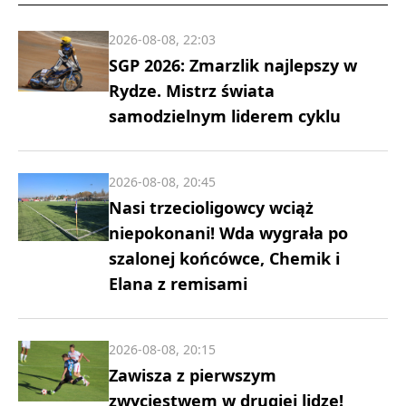
2026-08-08, 22:03
SGP 2026: Zmarzlik najlepszy w
Rydze. Mistrz świata
samodzielnym liderem cyklu
2026-08-08, 20:45
Nasi trzecioligowcy wciąż
niepokonani! Wda wygrała po
szalonej końcówce, Chemik i
Elana z remisami
2026-08-08, 20:15
Zawisza z pierwszym
zwycięstwem w drugiej lidze!