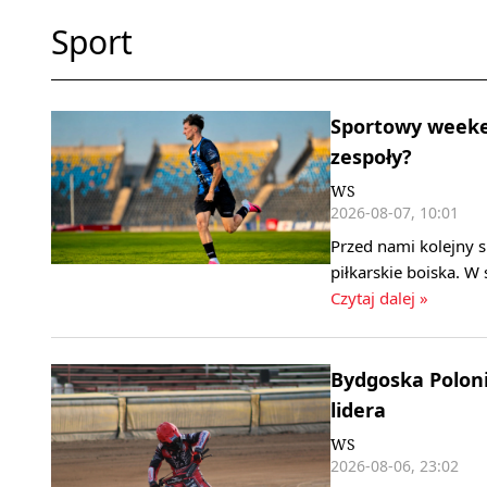
Sport
Sportowy weeken
zespoły?
WS
2026-08-07, 10:01
Przed nami kolejny 
piłkarskie boiska. W
Czytaj dalej »
Bydgoska Polonia
lidera
WS
2026-08-06, 23:02