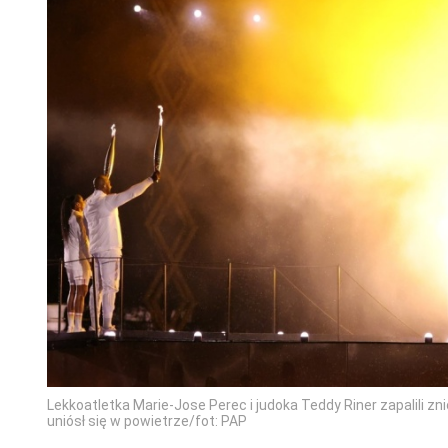
Lekkoatletka Marie-Jose Perec i judoka Teddy Riner zapalili zn
uniósł się w powietrze/fot: PAP