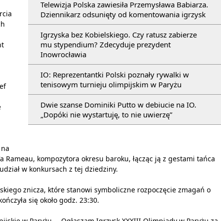
Telewizja Polska zawiesiła Przemysława Babiarza.
rcia
Dziennikarz odsunięty od komentowania igrzysk
ch
Igrzyska bez Kobielskiego. Czy ratusz zabierze
mu stypendium? Zdecyduje prezydent
nt
Inowrocławia
IO: Reprezentantki Polski poznały rywalki w
tenisowym turnieju olimpijskim w Paryżu
ef
Dwie szanse Dominiki Putto w debiucie na IO.
e
„Dopóki nie wystartuję, to nie uwierzę”
 na
pe'a Rameau, kompozytora okresu baroku, łącząc ją z gestami tańca
udział w konkursach z tej dziedziny.
skiego znicza, które stanowi symboliczne rozpoczęcie zmagań o
kończyła się około godz. 23:30.
ijskie w Paryżu. – Ogłaszam Igrzysk XXXIII Olimpiady w Paryżu za