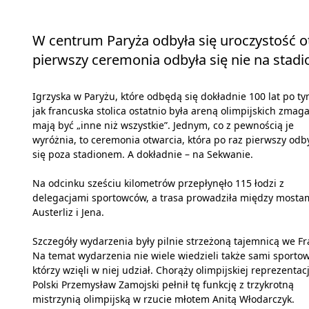
W centrum Paryża odbyła się uroczystość otw
pierwszy ceremonia odbyła się nie na stadio
Igrzyska w Paryżu, które odbędą się dokładnie 100 lat po ty
jak francuska stolica ostatnio była areną olimpijskich zmag
mają być „inne niż wszystkie”. Jednym, co z pewnością je
wyróżnia, to ceremonia otwarcia, która po raz pierwszy odb
się poza stadionem. A dokładnie – na Sekwanie.
Na odcinku sześciu kilometrów przepłynęło 115 łodzi z
delegacjami sportowców, a trasa prowadziła między mosta
Austerliz i Jena.
Szczegóły wydarzenia były pilnie strzeżoną tajemnicą we Fra
Na temat wydarzenia nie wiele wiedzieli także sami sportow
którzy wzięli w niej udział. Chorąży olimpijskiej reprezentacj
Polski Przemysław Zamojski pełnił tę funkcję z trzykrotną
mistrzynią olimpijską w rzucie młotem Anitą Włodarczyk.