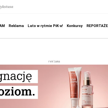
Sykstusa
AM
Reklama
Lato w rytmie PiK-a!
Konkursy
REPORTAŻE
reklama