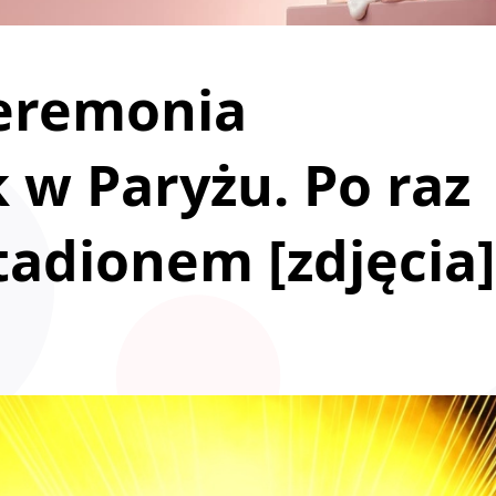
ceremonia
 w Paryżu. Po raz
tadionem [zdjęcia]