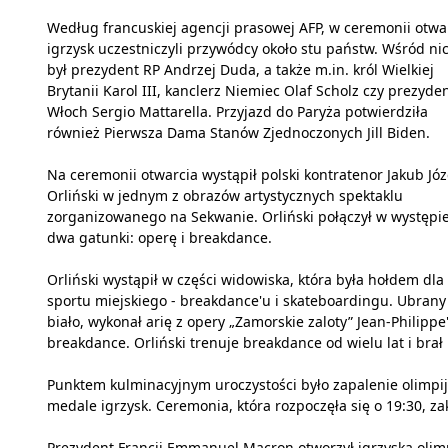
Według francuskiej agencji prasowej AFP, w ceremonii otwa
igrzysk uczestniczyli przywódcy około stu państw. Wśród ni
był prezydent RP Andrzej Duda, a także m.in. król Wielkiej
Brytanii Karol III, kanclerz Niemiec Olaf Scholz czy prezyde
Włoch Sergio Mattarella. Przyjazd do Paryża potwierdziła
również Pierwsza Dama Stanów Zjednoczonych Jill Biden.
Na ceremonii otwarcia wystąpił polski kontratenor Jakub Józ
Orliński w jednym z obrazów artystycznych spektaklu
zorganizowanego na Sekwanie. Orliński połączył w występi
dwa gatunki: operę i breakdance.
Orliński wystąpił w części widowiska, która była hołdem dla
sportu miejskiego - breakdance'u i skateboardingu. Ubrany
biało, wykonał arię z opery „Zamorskie zaloty” Jean-Philip
breakdance. Orliński trenuje breakdance od wielu lat i brał 
Punktem kulminacyjnym uroczystości było zapalenie olimpij
medale igrzysk. Ceremonia, która rozpoczęła się o 19:30, za
Prezydent Francji Emmanuel Macron otworzył igrzyska olimp