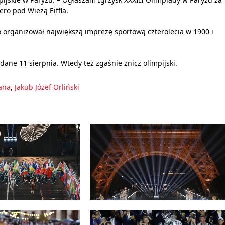
ro pod Wieżą Eiffla.
o organizował największą imprezę sportową czterolecia w 1900 i
ane 11 sierpnia. Wtedy też zgaśnie znicz olimpijski.
ana
,
Jakub Józef Orliński