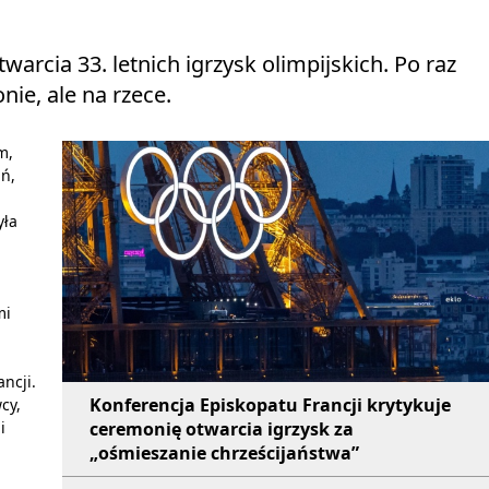
arcia 33. letnich igrzysk olimpijskich. Po raz
nie, ale na rzece.
m,
ań,
yła
mi
ncji.
Konferencja Episkopatu Francji krytykuje
cy,
ceremonię otwarcia igrzysk za
i
„ośmieszanie chrześcijaństwa”