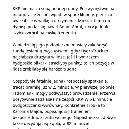
KKP nie ma za sobą udanej rundy. Po zwycięstwie na
inaugurację zespół wpadł w spore kłopoty, przez co
uwikłał się w walkę o utrzymanie. Miesiąc temu do
dymisji podał się nawet Adam Góral, który jednak
szybko wrócił na ławkę trenerską.
W niedzielę jego podopieczne musiały zakończyć
rundę jesienną zwycięstwem, gdyż HydroTruck to
najsłabsza drużyna w lidze. Jeśli i tym razem
bydgoskie piłkarki straciłyby punkty, to ich pozycja w
lidze zrobiłaby się bardzo trudna.
Gospodynie fatalnie jednak rozpoczęły spotkanie,
tracąc bramkę już w 2. minucie. W pierwszej połowie
radomianki mogły podwyższyć prowadzenie. Przerwa
pozytywnie zadziałała na zespół KKP. W 54. minucie
bydgoszczanki wyrównały. Konkretnie zrobiła to
Karolina Majda, popisując się trafieniem
bezpośrednio z rzutu wolnego. Napastniczka zdobyła
także decydującego gola, w 82. minucie