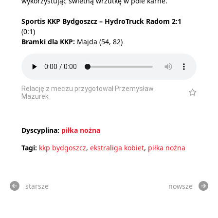
wykorzystując świetną wrzutkę w pole karne.
Sportis KKP Bydgoszcz – HydroTruck Radom 2:1
(0:1)
Bramki dla KKP:
Majda (54, 82)
Relację z meczu przygotował Przemysław
Mazurek
Dyscyplina:
piłka nożna
Tagi:
kkp bydgoszcz
,
ekstraliga kobiet
,
piłka nożna
starsze
nowsze