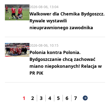
2026-08-06, 13:04
Walkower dla Chemika Bydgoszcz.
Rywale wystawili
nieuprawnionego zawodnika
2026-08-06, 10:15
Polonia kontra Polonia.
Bydgoszczanie chcą zachować
miano niepokonanych! Relacja w
PR PiK
1
2
3
4
5
6
7