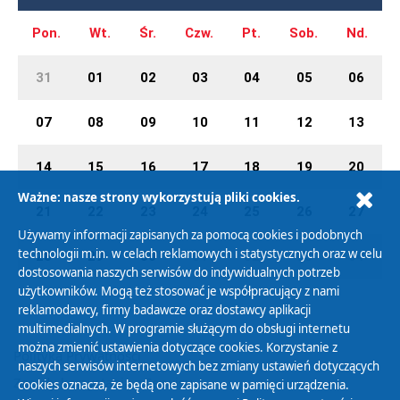
Pon.
Wt.
Śr.
Czw.
Pt.
Sob.
Nd.
31
01
02
03
04
05
06
07
08
09
10
11
12
13
14
15
16
17
18
19
20
Ważne: nasze strony wykorzystują pliki cookies.
21
22
23
24
25
26
27
Używamy informacji zapisanych za pomocą cookies i podobnych
technologii m.in. w celach reklamowych i statystycznych oraz w celu
28
29
30
01
02
03
04
dostosowania naszych serwisów do indywidualnych potrzeb
użytkowników. Mogą też stosować je współpracujący z nami
reklamodawcy, firmy badawcze oraz dostawcy aplikacji
multimedialnych. W programie służącym do obsługi internetu
można zmienić ustawienia dotyczące cookies. Korzystanie z
Polityka Prywatności
naszych serwisów internetowych bez zmiany ustawień dotyczących
Zasady korzystania z Serwisu
cookies oznacza, że będą one zapisane w pamięci urządzenia.