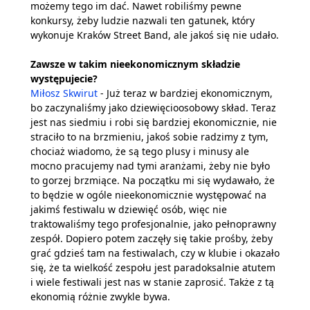
możemy tego im dać. Nawet robiliśmy pewne
konkursy, żeby ludzie nazwali ten gatunek, który
wykonuje Kraków Street Band, ale jakoś się nie udało.
Zawsze w takim nieekonomicznym składzie
występujecie?
Miłosz Skwirut
- Już teraz w bardziej ekonomicznym,
bo zaczynaliśmy jako dziewięcioosobowy skład. Teraz
jest nas siedmiu i robi się bardziej ekonomicznie, nie
straciło to na brzmieniu, jakoś sobie radzimy z tym,
chociaż wiadomo, że są tego plusy i minusy ale
mocno pracujemy nad tymi aranżami, żeby nie było
to gorzej brzmiące. Na początku mi się wydawało, że
to będzie w ogóle nieekonomicznie występować na
jakimś festiwalu w dziewięć osób, więc nie
traktowaliśmy tego profesjonalnie, jako pełnoprawny
zespół. Dopiero potem zaczęły się takie prośby, żeby
grać gdzieś tam na festiwalach, czy w klubie i okazało
się, że ta wielkość zespołu jest paradoksalnie atutem
i wiele festiwali jest nas w stanie zaprosić. Także z tą
ekonomią różnie zwykle bywa.