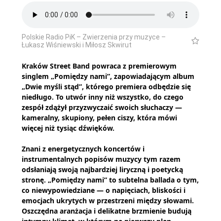
Polskie Radio PiK – Zwierzenia przy muzyce –
Łukasz Wiśniewski i Miłosz Skwirut
Kraków Street Band powraca z premierowym
singlem „Pomiędzy nami”, zapowiadającym album
„Dwie myśli stąd”, którego premiera odbędzie się
niedługo. To utwór inny niż wszystko, do czego
zespół zdążył przyzwyczaić swoich słuchaczy —
kameralny, skupiony, pełen ciszy, która mówi
więcej niż tysiąc dźwięków.
Znani z energetycznych koncertów i
instrumentalnych popisów muzycy tym razem
odsłaniają swoją najbardziej liryczną i poetycką
stronę. „Pomiędzy nami” to subtelna ballada o tym,
co niewypowiedziane — o napięciach, bliskości i
emocjach ukrytych w przestrzeni między słowami.
Oszczędna aranżacja i delikatne brzmienie budują