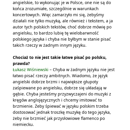
angielskie, to wykonując je w Polsce, one nie są do
końca zrozumiałe, szczególnie w warunkach
koncertowych. Więc zamarzyło mi się, żebyśmy
działali nie tylko muzyką, ale również i tekstem, a ja
autor tych polskich tekstów, choć dobrze mówię po
angielsku, to bardzo lubię tę wielobarwność
polskiego języka i chyba nie byłbym w stanie pisać
takich rzeczy w żadnym innym języku.
Chociaż to nie jest takie łatwe pisać po polsku,
prawda?
Łukasz Wiśniewski
– Chyba w żadnym języku nie jest
łatwo pisać rzeczy ambitnych. Wiadomo, że język
angielski dobrze brzmi i największe głupoty
zaśpiewane po angielsku, dobrze się układają w
gębie. Chyba jesteśmy przyzwyczajeni do muzyki z
kręgów anglojęzycznych i chcemy imitować to
brzmienie. Żeby śpiewać w języku polskim trzeba
dostosować jednak troszkę muzykę do tego języka,
żeby nie brzmieć jak przysłowiowe flamenco po
niemiecku.