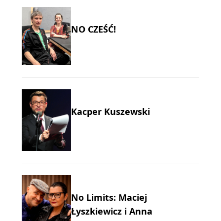
NO CZEŚĆ!
Kacper Kuszewski
No Limits: Maciej
Łyszkiewicz i Anna