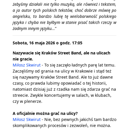
żebyśmy działali nie tylko muzyką, ale również i tekstem,
a ja autor tych polskich tekstów, choć dobrze mówię po
angielsku, to bardzo lubię tę wielobarwność polskiego
języka i chyba nie byłbym w stanie pisać takich rzeczy w
żadnym innym języku...
”
Sobota, 16 maja 2026 o godz. 17:05
Nazywacie się Kraków Street Band, ale na ulicach
nie gracie.
Miłosz Skwirut
- To się zaczęło ładnych parę lat temu.
Zaczęliśmy od grania na ulicy w Krakowie i stąd też
się nazywamy Kraków Street Band. Ale to już dawne
czasy, co prawda lubimy opowiadać o tej historii,
natomiast dzisiaj już z rzadka nam się zdarza grać na
streecie. Zwykle koncertujemy w salach, w klubach,
czy w plenerze.
A oficjalnie można grać na ulicy?
Miłosz Skwirut
- Nie, bez pewnych jakichś tam bardzo
skomplikowanych procesów i zezwoleń, nie można.