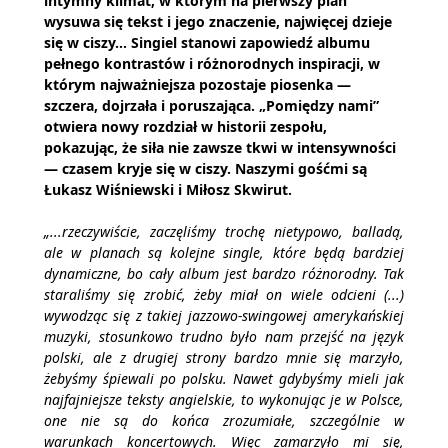
intymny klimat, w którym na pierwszy plan
wysuwa się tekst i jego znaczenie, najwięcej dzieje
się w ciszy… Singiel stanowi zapowiedź albumu
pełnego kontrastów i różnorodnych inspiracji, w
którym najważniejsza pozostaje piosenka —
szczera, dojrzała i poruszająca. „Pomiędzy nami”
otwiera nowy rozdział w historii zespołu,
pokazując, że siła nie zawsze tkwi w intensywności
— czasem kryje się w ciszy. Naszymi gośćmi są
Łukasz Wiśniewski i Miłosz Skwirut.
„...rzeczywiście, zaczęliśmy trochę nietypowo, balladą,
ale w planach są kolejne single, które będą bardziej
dynamiczne, bo cały album jest bardzo różnorodny. Tak
staraliśmy się zrobić, żeby miał on wiele odcieni (...)
wywodząc się z takiej jazzowo-swingowej amerykańskiej
muzyki, stosunkowo trudno było nam przejść na język
polski, ale z drugiej strony bardzo mnie się marzyło,
żebyśmy śpiewali po polsku. Nawet gdybyśmy mieli jak
najfajniejsze teksty angielskie, to wykonując je w Polsce,
one nie są do końca zrozumiałe, szczególnie w
warunkach koncertowych. Więc zamarzyło mi się,