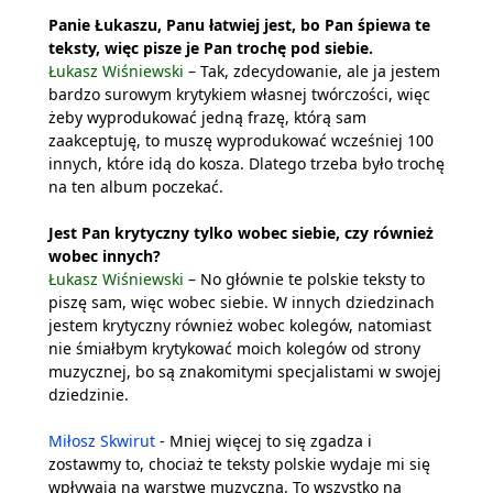
Panie Łukaszu, Panu łatwiej jest, bo Pan śpiewa te
teksty, więc pisze je Pan trochę pod siebie.
Łukasz Wiśniewski
– Tak, zdecydowanie, ale ja jestem
bardzo surowym krytykiem własnej twórczości, więc
żeby wyprodukować jedną frazę, którą sam
zaakceptuję, to muszę wyprodukować wcześniej 100
innych, które idą do kosza. Dlatego trzeba było trochę
na ten album poczekać.
Jest Pan krytyczny tylko wobec siebie, czy również
wobec innych?
Łukasz Wiśniewski
– No głównie te polskie teksty to
piszę sam, więc wobec siebie. W innych dziedzinach
jestem krytyczny również wobec kolegów, natomiast
nie śmiałbym krytykować moich kolegów od strony
muzycznej, bo są znakomitymi specjalistami w swojej
dziedzinie.
Miłosz Skwirut
- Mniej więcej to się zgadza i
zostawmy to, chociaż te teksty polskie wydaje mi się
wpływają na warstwę muzyczną. To wszystko na