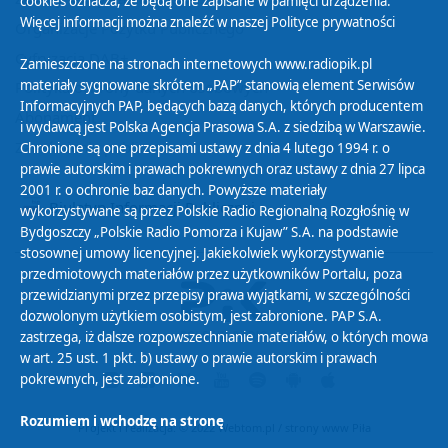
cookies oznacza, że będą one zapisane w pamięci urządzenia.
Więcej informacji można znaleźć w naszej
Polityce prywatności
Organizacje Pożytku Publicznego
Cyfryzacja DAB+
Zamieszczone na stronach internetowych www.radiopik.pl
materiały sygnowane skrótem „PAP” stanowią element Serwisów
Polityka ochrony danych osobowych
Informacyjnych PAP, będących bazą danych, których producentem
Abonament
i wydawcą jest Polska Agencja Prasowa S.A. z siedzibą w Warszawie.
Zamówienia publiczne
Chronione są one przepisami ustawy z dnia 4 lutego 1994 r. o
prawie autorskim i prawach pokrewnych oraz ustawy z dnia 27 lipca
2001 r. o ochronie baz danych. Powyższe materiały
Biuletyn Informacji Publicznej
wykorzystywane są przez Polskie Radio Regionalną Rozgłośnię w
Bydgoszczy „Polskie Radio Pomorza i Kujaw” S.A. na podstawie
stosownej umowy licencyjnej. Jakiekolwiek wykorzystywanie
przedmiotowych materiałów przez użytkowników Portalu, poza
przewidzianymi przez przepisy prawa wyjątkami, w szczególności
dozwolonym użytkiem osobistym, jest zabronione. PAP S.A.
zastrzega, iż dalsze rozpowszechnianie materiałów, o których mowa
w art. 25 ust. 1 pkt. b) ustawy o prawie autorskim i prawach
pokrewnych, jest zabronione.
Rozumiem i wchodzę na stronę
Projekt i realizacja: © 2022
Webtom.pl
/
strony www Piła