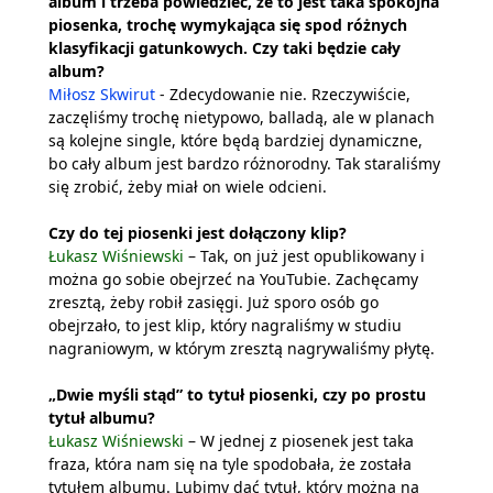
album i trzeba powiedzieć, że to jest taka spokojna
piosenka, trochę wymykająca się spod różnych
klasyfikacji gatunkowych. Czy taki będzie cały
album?
Miłosz Skwirut
- Zdecydowanie nie. Rzeczywiście,
zaczęliśmy trochę nietypowo, balladą, ale w planach
są kolejne single, które będą bardziej dynamiczne,
bo cały album jest bardzo różnorodny. Tak staraliśmy
się zrobić, żeby miał on wiele odcieni.
Czy do tej piosenki jest dołączony klip?
Łukasz Wiśniewski
– Tak, on już jest opublikowany i
można go sobie obejrzeć na YouTubie. Zachęcamy
zresztą, żeby robił zasięgi. Już sporo osób go
obejrzało, to jest klip, który nagraliśmy w studiu
nagraniowym, w którym zresztą nagrywaliśmy płytę.
„Dwie myśli stąd” to tytuł piosenki, czy po prostu
tytuł albumu?
Łukasz Wiśniewski
– W jednej z piosenek jest taka
fraza, która nam się na tyle spodobała, że została
tytułem albumu. Lubimy dać tytuł, który można na