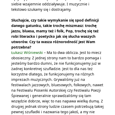
siebie wzajemnie oddziaływuje. I muzycznie i
tekstowo szukamy się i dostrajamy.
Słuchajcie, czy takie wymykanie się spod definicji
danego gatunku, takie trochę miszmasz: trochę
jazzu, bluesa, mamy też i folk, Pop, trochę się też
robi literacko i poetycko jak się słucha waszych
utworów. Czy ta wasza różnorodność jest Wam
potrzebna?
Łukasz Wiśniewski
– Ma to dwa oblicza. Jest to miecz
obosieczny. Z jednej strony nam to bardzo pomaga i
jesteśmy bardzo dumni, że nie funkcjonujemy już w
żadnej konkretnej szufladzie. Jest to dla nas też
korzystne dlatego, że funkcjonujemy na różnych
imprezach muzycznych. Grywaliśmy już na
festiwalach jazzowych, bluesowych, folkowych, nawet
na Festiwalu Piosenki Autorskiej czy Festiwalu Poezji
Śpiewanej i generalnie sprawdzaliśmy się tam
wszędzie dobrze, więc to nas napawa wielką dumą. Z
drugiej jednak strony ludzie czasem potrzebują takiej
pewnej szufladki i nazwania tego jakoś, a my nie