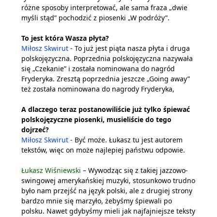
różne sposoby interpretować, ale sama fraza „dwie
myśli stąd” pochodzić z piosenki „W podróży”.
To jest która Wasza płyta?
Miłosz Skwirut
- To już jest piąta nasza płyta i druga
polskojęzyczna. Poprzednia polskojęzyczna nazywała
się „Czekanie” i została nominowana do nagród
Fryderyka. Zresztą poprzednia jeszcze „Going away”
też została nominowana do nagrody Fryderyka,
A dlaczego teraz postanowiliście już tylko śpiewać
polskojęzyczne piosenki, musieliście do tego
dojrzeć?
Miłosz Skwirut
- Być może. Łukasz tu jest autorem
tekstów, więc on może najlepiej państwu odpowie.
Łukasz Wiśniewski
– Wywodząc się z takiej jazzowo-
swingowej amerykańskiej muzyki, stosunkowo trudno
było nam przejść na język polski, ale z drugiej strony
bardzo mnie się marzyło, żebyśmy śpiewali po
polsku. Nawet gdybyśmy mieli jak najfajniejsze teksty