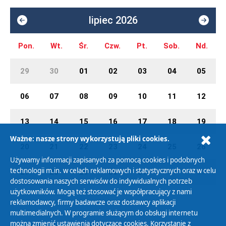
lipiec 2026
Pon.
Wt.
Śr.
Czw.
Pt.
Sob.
Nd.
29
30
01
02
03
04
05
06
07
08
09
10
11
12
13
14
15
16
17
18
19
Ważne: nasze strony wykorzystują pliki cookies.
20
21
22
23
24
25
26
Używamy informacji zapisanych za pomocą cookies i podobnych
technologii m.in. w celach reklamowych i statystycznych oraz w celu
27
28
29
30
31
01
02
dostosowania naszych serwisów do indywidualnych potrzeb
użytkowników. Mogą też stosować je współpracujący z nami
reklamodawcy, firmy badawcze oraz dostawcy aplikacji
multimedialnych. W programie służącym do obsługi internetu
można zmienić ustawienia dotyczące cookies. Korzystanie z