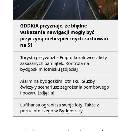
GDDKiA przyznaje, że błędne
wskazania nawigacji mogły być
przyczyną niebezpiecznych zachowań
na S1
Turysta przywiózł z Egiptu koralowce z listy
zakazanych pamiątek. Kontrola na
bydgoskim lotnisku [zdjęcia]
Alarm na bydgoskim lotnisku. Służby
ćwiczyły scenariusz zagrożenia bombowego
i pożaru [zdjęcia]
Lufthansa ogranicza swoje loty. Także z
portu lotniczego w Bydgoszczy