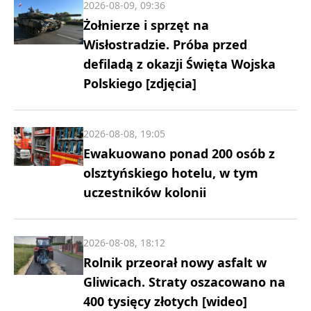
2026-08-09, 09:36
Żołnierze i sprzęt na
Wisłostradzie. Próba przed
defiladą z okazji Święta Wojska
Polskiego [zdjęcia]
2026-08-08, 19:05
Ewakuowano ponad 200 osób z
olsztyńskiego hotelu, w tym
uczestników kolonii
2026-08-08, 18:12
Rolnik przeorał nowy asfalt w
Gliwicach. Straty oszacowano na
400 tysięcy złotych [wideo]