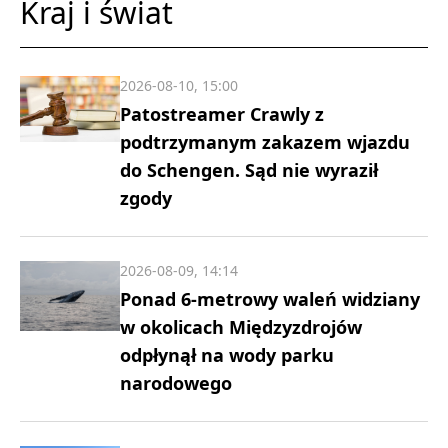
Kraj i świat
2026-08-10, 15:00
Patostreamer Crawly z
podtrzymanym zakazem wjazdu
do Schengen. Sąd nie wyraził
zgody
2026-08-09, 14:14
Ponad 6-metrowy waleń widziany
w okolicach Międzyzdrojów
odpłynął na wody parku
narodowego