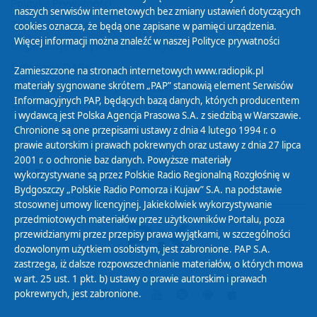
Polityka Prywatności
naszych serwisów internetowych bez zmiany ustawień dotyczących
Zasady korzystania z Serwisu
cookies oznacza, że będą one zapisane w pamięci urządzenia.
Więcej informacji można znaleźć w naszej
Polityce prywatności
Organizacje Pożytku Publicznego
Cyfryzacja DAB+
Zamieszczone na stronach internetowych www.radiopik.pl
materiały sygnowane skrótem „PAP” stanowią element Serwisów
Polityka ochrony danych osobowych
Informacyjnych PAP, będących bazą danych, których producentem
Abonament
i wydawcą jest Polska Agencja Prasowa S.A. z siedzibą w Warszawie.
Zamówienia publiczne
Chronione są one przepisami ustawy z dnia 4 lutego 1994 r. o
prawie autorskim i prawach pokrewnych oraz ustawy z dnia 27 lipca
2001 r. o ochronie baz danych. Powyższe materiały
Biuletyn Informacji Publicznej
wykorzystywane są przez Polskie Radio Regionalną Rozgłośnię w
Bydgoszczy „Polskie Radio Pomorza i Kujaw” S.A. na podstawie
stosownej umowy licencyjnej. Jakiekolwiek wykorzystywanie
przedmiotowych materiałów przez użytkowników Portalu, poza
przewidzianymi przez przepisy prawa wyjątkami, w szczególności
dozwolonym użytkiem osobistym, jest zabronione. PAP S.A.
zastrzega, iż dalsze rozpowszechnianie materiałów, o których mowa
w art. 25 ust. 1 pkt. b) ustawy o prawie autorskim i prawach
pokrewnych, jest zabronione.