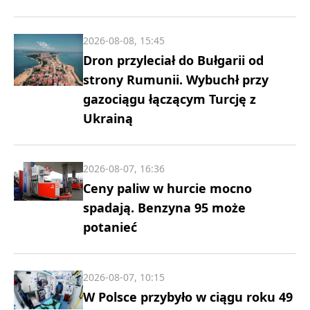
2026-08-08, 15:45
Dron przyleciał do Bułgarii od
strony Rumunii. Wybuchł przy
gazociągu łączącym Turcję z
Ukrainą
2026-08-07, 16:36
Ceny paliw w hurcie mocno
spadają. Benzyna 95 może
potanieć
2026-08-07, 10:15
W Polsce przybyło w ciągu roku 49