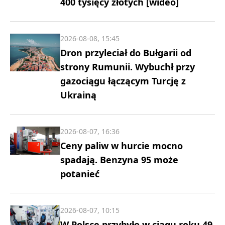
400 tysięcy złotych [wideo]
2026-08-08, 15:45
Dron przyleciał do Bułgarii od
strony Rumunii. Wybuchł przy
gazociągu łączącym Turcję z
Ukrainą
2026-08-07, 16:36
Ceny paliw w hurcie mocno
spadają. Benzyna 95 może
potanieć
2026-08-07, 10:15
W Polsce przybyło w ciągu roku 49