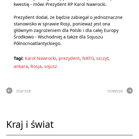
kwestię - mówi Prezydent RP Karol Nawrocki.
Prezydent dodał, że będzie zabiegał o jednoznaczne
stanowisko w sprawie Rosji, ponieważ jest ona
głównym zagrożeniem dla Polski i dla całej Europy
Środkowo - Wschodniej a także dla Sojuszu
Północnoatlantyckiego.
Tagi:
Karol Nawrocki
,
prezydent
,
NATO
,
szczyt
,
ankara
,
Rosja
,
sojusz
starsze
nowsze
Kraj i świat