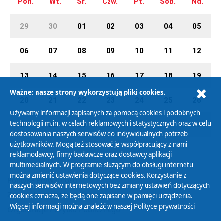
Pon.
Wt.
Śr.
Czw.
Pt.
Sob.
Nd.
29
30
01
02
03
04
05
06
07
08
09
10
11
12
13
14
15
16
17
18
19
Ważne: nasze strony wykorzystują pliki cookies.
20
21
22
23
24
25
26
Używamy informacji zapisanych za pomocą cookies i podobnych
technologii m.in. w celach reklamowych i statystycznych oraz w celu
27
28
29
30
31
01
02
dostosowania naszych serwisów do indywidualnych potrzeb
użytkowników. Mogą też stosować je współpracujący z nami
reklamodawcy, firmy badawcze oraz dostawcy aplikacji
multimedialnych. W programie służącym do obsługi internetu
można zmienić ustawienia dotyczące cookies. Korzystanie z
Polityka Prywatności
naszych serwisów internetowych bez zmiany ustawień dotyczących
Zasady korzystania z Serwisu
cookies oznacza, że będą one zapisane w pamięci urządzenia.
Więcej informacji można znaleźć w naszej
Polityce prywatności
Organizacje Pożytku Publicznego