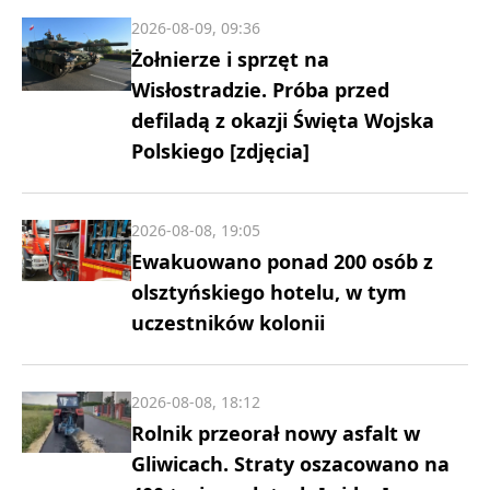
2026-08-09, 09:36
Żołnierze i sprzęt na
Wisłostradzie. Próba przed
defiladą z okazji Święta Wojska
Polskiego [zdjęcia]
2026-08-08, 19:05
Ewakuowano ponad 200 osób z
olsztyńskiego hotelu, w tym
uczestników kolonii
2026-08-08, 18:12
Rolnik przeorał nowy asfalt w
Gliwicach. Straty oszacowano na