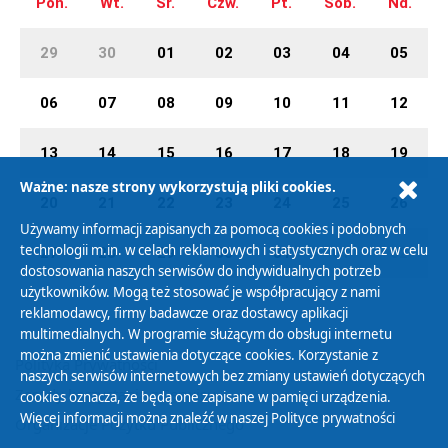
Pon.
Wt.
Śr.
Czw.
Pt.
Sob.
Nd.
29
30
01
02
03
04
05
06
07
08
09
10
11
12
13
14
15
16
17
18
19
Ważne: nasze strony wykorzystują pliki cookies.
20
21
22
23
24
25
26
Używamy informacji zapisanych za pomocą cookies i podobnych
technologii m.in. w celach reklamowych i statystycznych oraz w celu
27
28
29
30
31
01
02
dostosowania naszych serwisów do indywidualnych potrzeb
użytkowników. Mogą też stosować je współpracujący z nami
reklamodawcy, firmy badawcze oraz dostawcy aplikacji
multimedialnych. W programie służącym do obsługi internetu
można zmienić ustawienia dotyczące cookies. Korzystanie z
Polityka Prywatności
naszych serwisów internetowych bez zmiany ustawień dotyczących
Zasady korzystania z Serwisu
cookies oznacza, że będą one zapisane w pamięci urządzenia.
Więcej informacji można znaleźć w naszej
Polityce prywatności
Organizacje Pożytku Publicznego