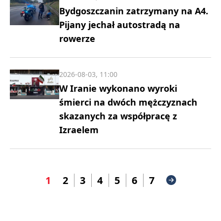
Bydgoszczanin zatrzymany na A4.
Pijany jechał autostradą na
rowerze
2026-08-03, 11:00
W Iranie wykonano wyroki
śmierci na dwóch mężczyznach
skazanych za współpracę z
Izraelem
1
2
3
4
5
6
7