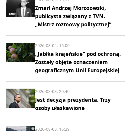
Zmarł Andrzej Morozowski,
publicysta związany z TVN.
„Mistrz rozmowy politycznej”
2026-08-04, 16:00
„Jabłka krajeńskie” pod ochroną.
Zostały objęte oznaczeniem
geograficznym Unii Europejskiej
2026-08-03, 20:40
Jest decyzja prezydenta. Trzy
osoby ułaskawione
2026-08-03, 16:29