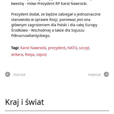
kwestię - mówi Prezydent RP Karol Nawrocki.
Prezydent dodał, że będzie zabiegał o jednoznaczne
stanowisko w sprawie Rosji, ponieważ jest ona
głównym zagrożeniem dla Polski i dla całej Europy
Środkowo - Wschodniej a także dla Sojuszu
Północnoatlantyckiego.
Tagi:
Karol Nawrocki
,
prezydent
,
NATO
,
szczyt
,
ankara
,
Rosja
,
sojusz
starsze
nowsze
Kraj i świat