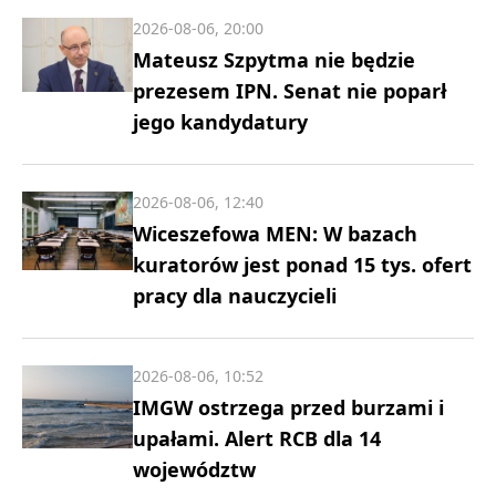
2026-08-06, 20:00
Mateusz Szpytma nie będzie
prezesem IPN. Senat nie poparł
jego kandydatury
2026-08-06, 12:40
Wiceszefowa MEN: W bazach
kuratorów jest ponad 15 tys. ofert
pracy dla nauczycieli
2026-08-06, 10:52
IMGW ostrzega przed burzami i
upałami. Alert RCB dla 14
województw