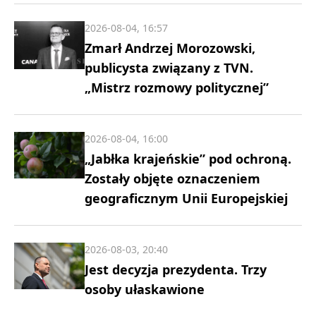
2026-08-04, 16:57
Zmarł Andrzej Morozowski,
publicysta związany z TVN.
„Mistrz rozmowy politycznej”
2026-08-04, 16:00
„Jabłka krajeńskie” pod ochroną.
Zostały objęte oznaczeniem
geograficznym Unii Europejskiej
2026-08-03, 20:40
Jest decyzja prezydenta. Trzy
osoby ułaskawione