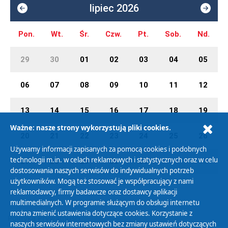
lipiec 2026
Pon.
Wt.
Śr.
Czw.
Pt.
Sob.
Nd.
29
30
01
02
03
04
05
06
07
08
09
10
11
12
13
14
15
16
17
18
19
Ważne: nasze strony wykorzystują pliki cookies.
20
21
22
23
24
25
26
Używamy informacji zapisanych za pomocą cookies i podobnych
technologii m.in. w celach reklamowych i statystycznych oraz w celu
27
28
29
30
31
01
02
dostosowania naszych serwisów do indywidualnych potrzeb
użytkowników. Mogą też stosować je współpracujący z nami
reklamodawcy, firmy badawcze oraz dostawcy aplikacji
multimedialnych. W programie służącym do obsługi internetu
można zmienić ustawienia dotyczące cookies. Korzystanie z
Polityka Prywatności
naszych serwisów internetowych bez zmiany ustawień dotyczących