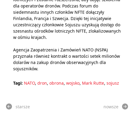
dla operatorów dronów. Podczas forum do
siedemnastu innych członków NFTE dołączyły
Finlandia, Francja i Szwecja. Dzięki tej inicjatywie
uczestniczący członkowie Sojuszu uzyskują dostęp do
szesnastu ośrodków lotniczych NFTE, zlokalizowanych
w ośmiu krajach.
Agencja Zaopatrzenia i Zamówień NATO (NSPA)
przyznała również kontrakt o wartości setek milionów
dolarów na zakup dronów obserwacyjnych dla
sojuszników.
Tagi:
NATO
,
dron
,
obrona
,
wojsko
,
Mark Rutte
,
sojusz
starsze
nowsze