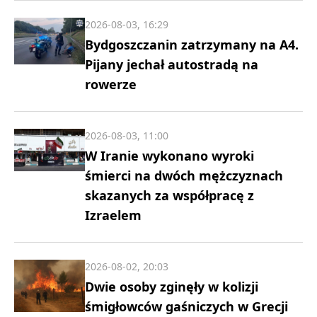
2026-08-03, 16:29
Bydgoszczanin zatrzymany na A4.
Pijany jechał autostradą na
rowerze
2026-08-03, 11:00
W Iranie wykonano wyroki
śmierci na dwóch mężczyznach
skazanych za współpracę z
Izraelem
2026-08-02, 20:03
Dwie osoby zginęły w kolizji
śmigłowców gaśniczych w Grecji