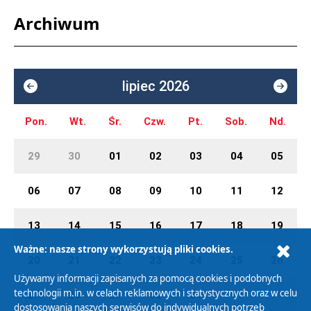
Archiwum
lipiec 2026
Pon.
Wt.
Śr.
Czw.
Pt.
Sob.
Nd.
29
30
01
02
03
04
05
06
07
08
09
10
11
12
13
14
15
16
17
18
19
Ważne: nasze strony wykorzystują pliki cookies.
20
21
22
23
24
25
26
Używamy informacji zapisanych za pomocą cookies i podobnych
technologii m.in. w celach reklamowych i statystycznych oraz w celu
27
28
29
30
31
01
02
dostosowania naszych serwisów do indywidualnych potrzeb