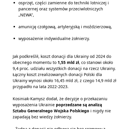
osprzęt, części zamienne do techniki lotniczej i
pancernej oraz systemów przeciwlotniczych
„NEWA”,
amunicję czołgową, artyleryjską i moździerzową,
wyposażenie indywidualne żołnierzy.
Jak podkreślił, koszt donacji dla Ukrainy od 2024 do
obecnego momentu to
1,55 mld zł
, co stanowi około
9,4 proc. udziału wszystkich donacji na rzecz Ukrainy.
Łączny koszt zrealizowanych donacji Polski dla
Ukrainy wynosi około 16,45 mld zł, z czego 14,9 mld zł
przypadło na lata 2022-2023.
Kosiniak-Kamysz dodał, że decyzje o przekazaniu
wyposażenia Ukrainie
poprzedzane są analizą
Sztabu Generalnego Wojska Polskiego
i nigdy nie
zapadają bez wiedzy żołnierzy.
- Żadna z donacji nie odbywa się bez rozmowy z