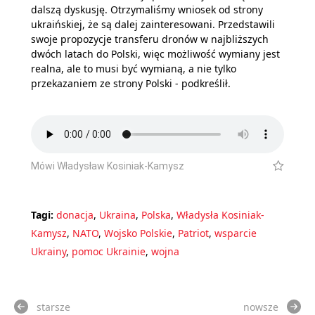
dalszą dyskusję. Otrzymaliśmy wniosek od strony
ukraińskiej, że są dalej zainteresowani. Przedstawili
swoje propozycje transferu dronów w najbliższych
dwóch latach do Polski, więc możliwość wymiany jest
realna, ale to musi być wymianą, a nie tylko
przekazaniem ze strony Polski - podkreślił.
Mówi Władysław Kosiniak-Kamysz
Tagi:
donacja
,
Ukraina
,
Polska
,
Władysła Kosiniak-
Kamysz
,
NATO
,
Wojsko Polskie
,
Patriot
,
wsparcie
Ukrainy
,
pomoc Ukrainie
,
wojna
starsze
nowsze