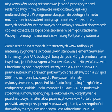
użytkowników. Mogą też stosować je współpracujący z nami
reklamodawcy, firmy badawcze oraz dostawcy aplikacji
multimedialnych. W programie służącym do obsługi internetu
można zmienić ustawienia dotyczące cookies. Korzystanie z
Polityka Prywatności
naszych serwisów internetowych bez zmiany ustawień dotyczących
Zasady korzystania z Serwisu
cookies oznacza, że będą one zapisane w pamięci urządzenia.
Więcej informacji można znaleźć w naszej
Polityce prywatności
Organizacje Pożytku Publicznego
Cyfryzacja DAB+
Zamieszczone na stronach internetowych www.radiopik.pl
materiały sygnowane skrótem „PAP” stanowią element Serwisów
Polityka ochrony danych osobowych
Informacyjnych PAP, będących bazą danych, których producentem
Abonament
i wydawcą jest Polska Agencja Prasowa S.A. z siedzibą w Warszawie.
Zamówienia publiczne
Chronione są one przepisami ustawy z dnia 4 lutego 1994 r. o
prawie autorskim i prawach pokrewnych oraz ustawy z dnia 27 lipca
2001 r. o ochronie baz danych. Powyższe materiały
Biuletyn Informacji Publicznej
wykorzystywane są przez Polskie Radio Regionalną Rozgłośnię w
Bydgoszczy „Polskie Radio Pomorza i Kujaw” S.A. na podstawie
stosownej umowy licencyjnej. Jakiekolwiek wykorzystywanie
przedmiotowych materiałów przez użytkowników Portalu, poza
przewidzianymi przez przepisy prawa wyjątkami, w szczególności
dozwolonym użytkiem osobistym, jest zabronione. PAP S.A.