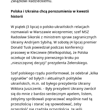
Związkowi Radzieckiemu.
Polska i Ukraina chcą porozumienia w kwestii
historii
W piątek (3 lipca) o polsko-ukraińskich relacjach
rozmawiali w Warszawie wicepremier, szef MSZ
Radosław Sikorski z ministrem spraw zagranicznych
Ukrainy Andrijem Sybihą. W sobotę (4 lipca) premier
Donald Tusk powiedział podczas konferencji
prasowej w Kleczewie (Wielkopolska), że Polska
oczekuje od Ukrainy pierwszego kroku po
„nieszczęsnej decyzji” prezydenta Zełenskiego.
Szef polskiego rządu poinformował, że odebrał „kilka
sygnałów” od byłych i aktualnych polityków
ukraińskich, m.in. od byłego prezydenta Ukrainy
Wiktora Juszczenki. - Były prezydent Ukrainy zwrócił
się do mnie z bardzo serdecznym apelem, listem,
żebyśmy spróbowali popracować wspólnie nad tą
przeszłością i starać się spowodować, żeby
przeszłość nie rządziła przyszłością, że jeśli