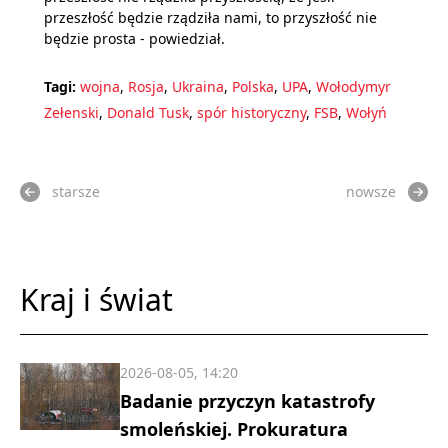
przeszłość będzie rządziła nami, to przyszłość nie
będzie prosta - powiedział.
Tagi:
wojna
,
Rosja
,
Ukraina
,
Polska
,
UPA
,
Wołodymyr
Zełenski
,
Donald Tusk
,
spór historyczny
,
FSB
,
Wołyń
starsze
nowsze
Kraj i świat
2026-08-05, 14:20
Badanie przyczyn katastrofy
smoleńskiej. Prokuratura