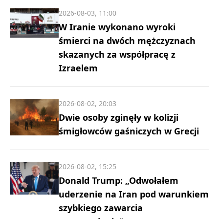
2026-08-03, 11:00
W Iranie wykonano wyroki
śmierci na dwóch mężczyznach
skazanych za współpracę z
Izraelem
2026-08-02, 20:03
Dwie osoby zginęły w kolizji
śmigłowców gaśniczych w Grecji
2026-08-02, 15:25
Donald Trump: „Odwołałem
uderzenie na Iran pod warunkiem
szybkiego zawarcia