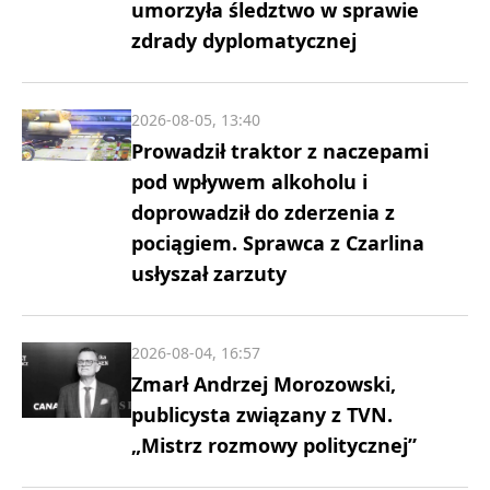
umorzyła śledztwo w sprawie
zdrady dyplomatycznej
2026-08-05, 13:40
Prowadził traktor z naczepami
pod wpływem alkoholu i
doprowadził do zderzenia z
pociągiem. Sprawca z Czarlina
usłyszał zarzuty
2026-08-04, 16:57
Zmarł Andrzej Morozowski,
publicysta związany z TVN.
„Mistrz rozmowy politycznej”