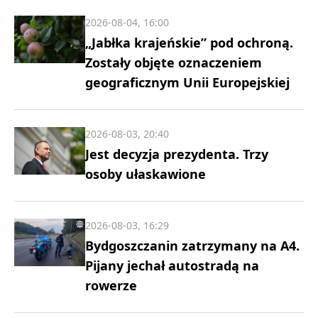
2026-08-04, 16:00
„Jabłka krajeńskie” pod ochroną.
Zostały objęte oznaczeniem
geograficznym Unii Europejskiej
2026-08-03, 20:40
Jest decyzja prezydenta. Trzy
osoby ułaskawione
2026-08-03, 16:29
Bydgoszczanin zatrzymany na A4.
Pijany jechał autostradą na
rowerze