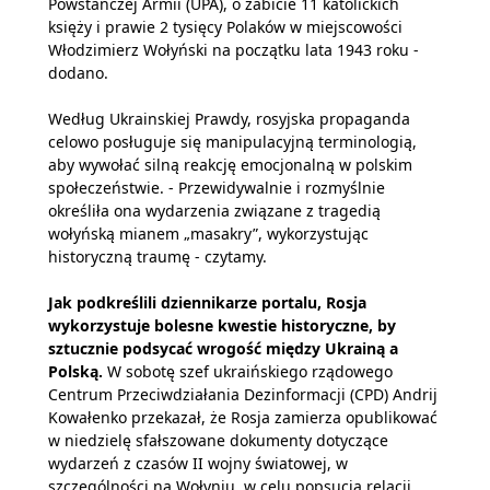
Powstańczej Armii (UPA), o zabicie 11 katolickich
księży i prawie 2 tysięcy Polaków w miejscowości
Włodzimierz Wołyński na początku lata 1943 roku -
dodano.
Według Ukrainskiej Prawdy, rosyjska propaganda
celowo posługuje się manipulacyjną terminologią,
aby wywołać silną reakcję emocjonalną w polskim
społeczeństwie. - Przewidywalnie i rozmyślnie
określiła ona wydarzenia związane z tragedią
wołyńską mianem „masakry”, wykorzystując
historyczną traumę - czytamy.
Jak podkreślili dziennikarze portalu, Rosja
wykorzystuje bolesne kwestie historyczne, by
sztucznie podsycać wrogość między Ukrainą a
Polską.
W sobotę szef ukraińskiego rządowego
Centrum Przeciwdziałania Dezinformacji (CPD) Andrij
Kowałenko przekazał, że Rosja zamierza opublikować
w niedzielę sfałszowane dokumenty dotyczące
wydarzeń z czasów II wojny światowej, w
szczególności na Wołyniu, w celu popsucia relacji