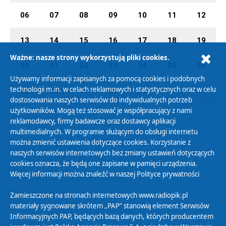
06
07
08
09
10
11
12
13
14
15
16
17
18
19
Ważne: nasze strony wykorzystują pliki cookies.
20
21
22
23
24
25
26
Używamy informacji zapisanych za pomocą cookies i podobnych
technologii m.in. w celach reklamowych i statystycznych oraz w celu
27
28
29
30
31
01
02
dostosowania naszych serwisów do indywidualnych potrzeb
użytkowników. Mogą też stosować je współpracujący z nami
reklamodawcy, firmy badawcze oraz dostawcy aplikacji
multimedialnych. W programie służącym do obsługi internetu
można zmienić ustawienia dotyczące cookies. Korzystanie z
Polityka Prywatności
naszych serwisów internetowych bez zmiany ustawień dotyczących
Zasady korzystania z Serwisu
cookies oznacza, że będą one zapisane w pamięci urządzenia.
Więcej informacji można znaleźć w naszej
Polityce prywatności
Organizacje Pożytku Publicznego
Cyfryzacja DAB+
Zamieszczone na stronach internetowych www.radiopik.pl
materiały sygnowane skrótem „PAP” stanowią element Serwisów
Polityka ochrony danych osobowych
Informacyjnych PAP, będących bazą danych, których producentem
Abonament