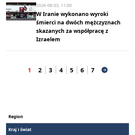
2026-08-03, 11:00
W Iranie wykonano wyroki
śmierci na dwóch mężczyznach
skazanych za współpracę z
Izraelem
1
2
3
4
5
6
7
Region
Kraj i świat