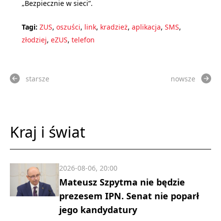
„Bezpiecznie w sieci”.
Tagi:
ZUS
,
oszuści
,
link
,
kradzież
,
aplikacja
,
SMS
,
złodziej
,
eZUS
,
telefon
starsze
nowsze
Kraj i świat
2026-08-06, 20:00
Mateusz Szpytma nie będzie
prezesem IPN. Senat nie poparł
jego kandydatury