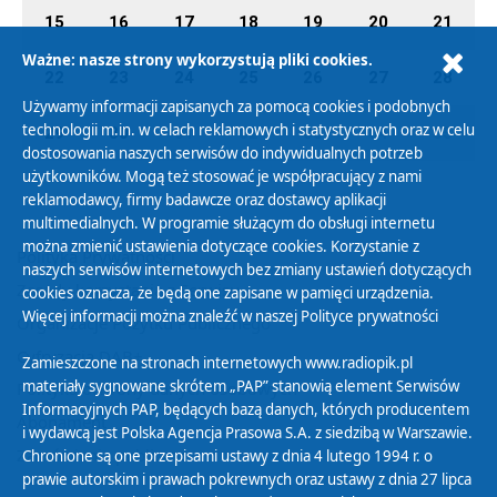
15
16
17
18
19
20
21
Ważne: nasze strony wykorzystują pliki cookies.
22
23
24
25
26
27
28
Używamy informacji zapisanych za pomocą cookies i podobnych
technologii m.in. w celach reklamowych i statystycznych oraz w celu
29
30
01
02
03
04
05
dostosowania naszych serwisów do indywidualnych potrzeb
użytkowników. Mogą też stosować je współpracujący z nami
reklamodawcy, firmy badawcze oraz dostawcy aplikacji
multimedialnych. W programie służącym do obsługi internetu
można zmienić ustawienia dotyczące cookies. Korzystanie z
Polityka Prywatności
naszych serwisów internetowych bez zmiany ustawień dotyczących
Zasady korzystania z Serwisu
cookies oznacza, że będą one zapisane w pamięci urządzenia.
Więcej informacji można znaleźć w naszej
Polityce prywatności
Organizacje Pożytku Publicznego
Cyfryzacja DAB+
Zamieszczone na stronach internetowych www.radiopik.pl
materiały sygnowane skrótem „PAP” stanowią element Serwisów
Polityka ochrony danych osobowych
Informacyjnych PAP, będących bazą danych, których producentem
Abonament
i wydawcą jest Polska Agencja Prasowa S.A. z siedzibą w Warszawie.
Zamówienia publiczne
Chronione są one przepisami ustawy z dnia 4 lutego 1994 r. o
prawie autorskim i prawach pokrewnych oraz ustawy z dnia 27 lipca