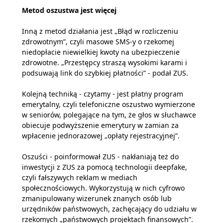
Metod oszustwa jest więcej
Inną z metod działania jest „Błąd w rozliczeniu
zdrowotnym”, czyli masowe SMS-y o rzekomej
niedopłacie niewielkiej kwoty na ubezpieczenie
zdrowotne. „Przestępcy straszą wysokimi karami i
podsuwają link do szybkiej płatności” - podał ZUS.
Kolejną techniką - czytamy - jest płatny program
emerytalny, czyli telefoniczne oszustwo wymierzone
w seniorów, polegające na tym, że głos w słuchawce
obiecuje podwyższenie emerytury w zamian za
wpłacenie jednorazowej „opłaty rejestracyjnej”.
Oszuści - poinformował ZUS - nakłaniają też do
inwestycji z ZUS za pomocą technologii deepfake,
czyli fałszywych reklam w mediach
społecznościowych. Wykorzystują w nich cyfrowo
zmanipulowany wizerunek znanych osób lub
urzędników państwowych, zachęcający do udziału w
rzekomych „państwowych projektach finansowych”.