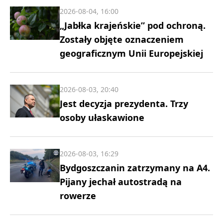
2026-08-04, 16:00
„Jabłka krajeńskie” pod ochroną.
Zostały objęte oznaczeniem
geograficznym Unii Europejskiej
2026-08-03, 20:40
Jest decyzja prezydenta. Trzy
osoby ułaskawione
2026-08-03, 16:29
Bydgoszczanin zatrzymany na A4.
Pijany jechał autostradą na
rowerze