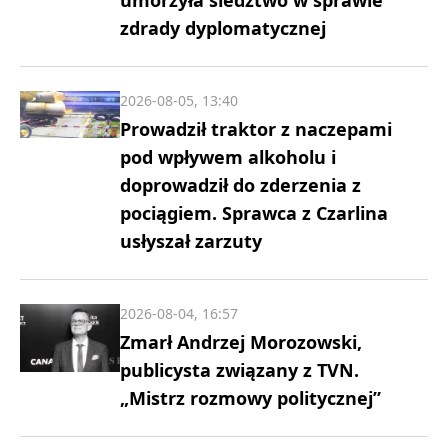
zdrady dyplomatycznej
2026-08-05, 13:40
Prowadził traktor z naczepami
pod wpływem alkoholu i
doprowadził do zderzenia z
pociągiem. Sprawca z Czarlina
usłyszał zarzuty
2026-08-04, 16:57
Zmarł Andrzej Morozowski,
publicysta związany z TVN.
„Mistrz rozmowy politycznej”