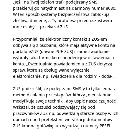
„Jeśli na Twój telefon trafił podejrzany SMS,
przekieruj go natychmiast na darmowy numer 8080.
W ten sposób systemy bezpieczeństwa zablokują
złośliwą domenę, a Ty uratujesz przed oszustwem
inne osoby” - przekazał ZUS.
Przypomniał, że elektroniczny kontakt z ZUS-em
odbywa się z osobami, które mają aktywne konto na
portalu eZUS (dawne PUE ZUS) i same świadomie
wybrały taką formę korespondencji w ustawieniach
konta. „Ewentualnie powiadomienia z ZUS dotyczą
spraw, które są obsługiwane wyłącznie
elektronicznie, np. świadczenia dla rodzin” - dodał.
ZUS podkreślił, że podejrzane SMS-y to tylko jedna z
metod działania przestępców, którzy „nieustannie
modyfikują swoje techniki, aby uśpić naszą czujność”.
Wskazał, że oszuści podszywający się pod
pracowników ZUS np. odwiedzają starsze osoby w ich
domach i pod pretekstem weryfikacji dokumentów
ZUS kradną gotówkę lub wyłudzają numery PESEL.