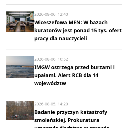
2026-08-06, 12:40
Wiceszefowa MEN: W bazach
kuratorów jest ponad 15 tys. ofert
pracy dla nauczycieli
2026-08-06, 10:52
IMGW ostrzega przed burzami i
upałami. Alert RCB dla 14
województw
2026-08-05, 14:20
Badanie przyczyn katastrofy
smoleńskiej. Prokuratura
umorzyła śledztwo w sprawie