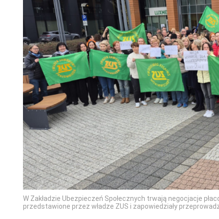
W Zakładzie Ubezpieczeń Społecznych trwają negocjacje płac
przedstawione przez władze ZUS i zapowiedziały przeprowadz