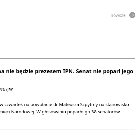
nowsze
 nie będzie prezesem IPN. Senat nie poparł jego
owa /JW
ię w czwartek na powołanie dr Mateusza Szpytmy na stanowisko
amięci Narodowej. W głosowaniu poparło go 38 senatorów…