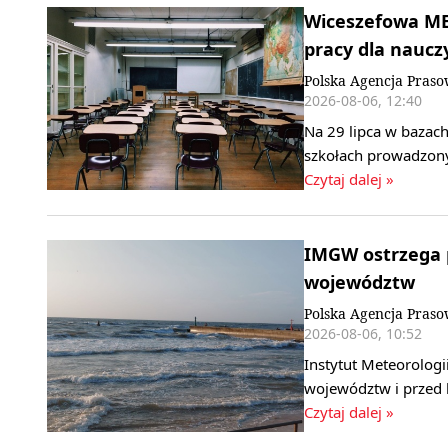
Wiceszefowa MEN
pracy dla nauczy
Polska Agencja Pras
2026-08-06, 12:40
Na 29 lipca w bazach
szkołach prowadzony
Czytaj dalej »
IMGW ostrzega p
województw
Polska Agencja Pras
2026-08-06, 10:52
Instytut Meteorologi
województw i przed 
Czytaj dalej »