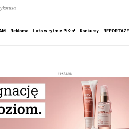
Sykstusa
AM
Reklama
Lato w rytmie PiK-a!
Konkursy
REPORTAŻE
reklama