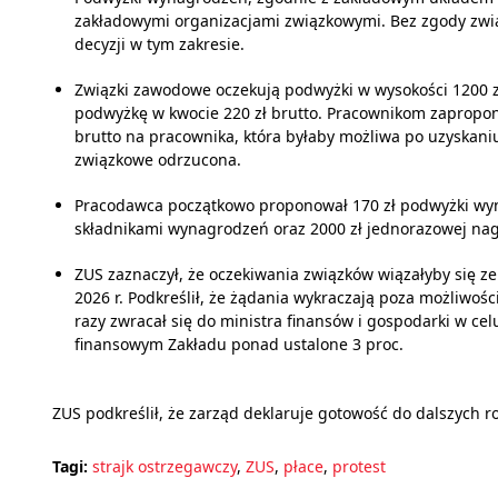
zakładowymi organizacjami związkowymi. Bez zgody zw
decyzji w tym zakresie.
Związki zawodowe oczekują podwyżki w wysokości 1200 zł
podwyżkę w kwocie 220 zł brutto. Pracownikom zapropon
brutto na pracownika, która byłaby możliwa po uzyskaniu
związkowe odrzucona.
Pracodawca początkowo proponował 170 zł podwyżki wyna
składnikami wynagrodzeń oraz 2000 zł jednorazowej nag
ZUS zaznaczył, że oczekiwania związków wiązałyby się 
2026 r. Podkreślił, że żądania wykraczają poza możliwośc
razy zwracał się do ministra finansów i gospodarki w 
finansowym Zakładu ponad ustalone 3 proc.
ZUS podkreślił, że zarząd deklaruje gotowość do dalszych 
Tagi:
strajk ostrzegawczy
,
ZUS
,
płace
,
protest