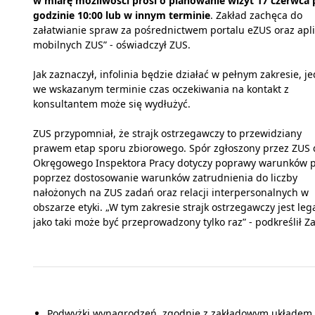
w miarę możliwości prosi o planowanie wizyt 17 czerwca 
godzinie 10:00 lub w innym terminie
. Zakład zachęca do
załatwianie spraw za pośrednictwem portalu eZUS oraz apli
mobilnych ZUS” - oświadczył ZUS.
Jak zaznaczył, infolinia będzie działać w pełnym zakresie, j
we wskazanym terminie czas oczekiwania na kontakt z
konsultantem może się wydłużyć.
ZUS przypomniał, że strajk ostrzegawczy to przewidziany
prawem etap sporu zbiorowego. Spór zgłoszony przez ZUS 
Okręgowego Inspektora Pracy dotyczy poprawy warunków 
poprzez dostosowanie warunków zatrudnienia do liczby
nałożonych na ZUS zadań oraz relacji interpersonalnych w
obszarze etyki. „W tym zakresie strajk ostrzegawczy jest lega
jako taki może być przeprowadzony tylko raz” - podkreślił Za
Podwyżki wynagrodzeń, zgodnie z zakładowym układem z