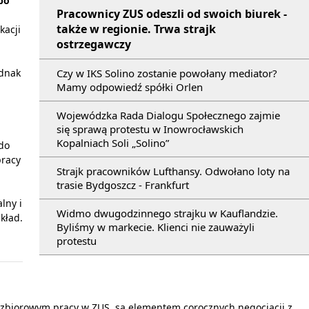
po
Pracownicy ZUS odeszli od swoich biurek -
także w regionie. Trwa strajk
kacji
ostrzegawczy
ednak
Czy w IKS Solino zostanie powołany mediator?
Mamy odpowiedź spółki Orlen
Wojewódzka Rada Dialogu Społecznego zajmie
się sprawą protestu w Inowrocławskich
Kopalniach Soli „Solino”
do
pracy
Strajk pracowników Lufthansy. Odwołano loty na
trasie Bydgoszcz - Frankfurt
lny i
Widmo dwugodzinnego strajku w Kauflandzie.
kład.
Byliśmy w markecie. Klienci nie zauważyli
protestu
biorowym pracy w ZUS, są elementem corocznych negocjacji z