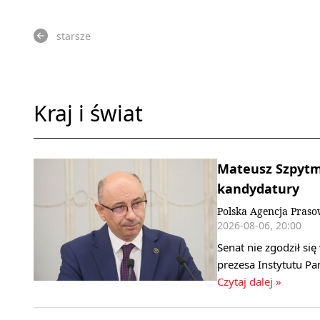
starsze
Kraj i świat
Mateusz Szpytma
kandydatury
Polska Agencja Pras
2026-08-06, 20:00
Senat nie zgodził s
prezesa Instytutu P
Czytaj dalej »